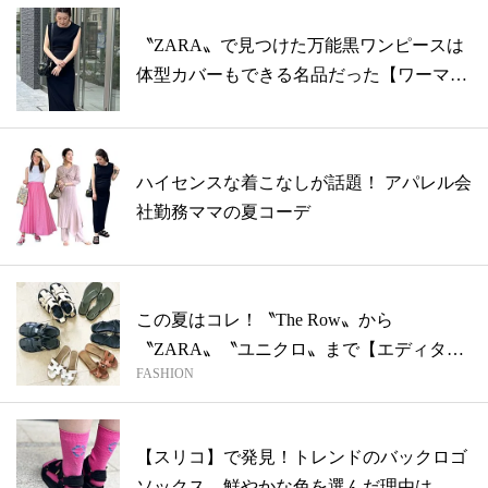
〝ZARA〟で見つけた万能黒ワンピースは
体型カバーもできる名品だった【ワーママ
の...
ハイセンスな着こなしが話題！ アパレル会
社勤務ママの夏コーデ
この夏はコレ！〝The Row〟から
〝ZARA〟〝ユニクロ〟まで【エディター
FASHION
の激...
【スリコ】で発見！トレンドのバックロゴ
ソックス、鮮やかな色を選んだ理由は