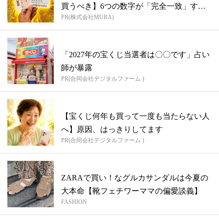
買うべき】6つの数字が「完全一致」する
PR(株式会社MURA)
方...
「2027年の宝くじ当選者は〇〇です」占い
師が暴露
PR(合同会社デジタルファーム )
【宝くじ何年も買って一度も当たらない人
へ】原因、はっきりしてます
PR(合同会社デジタルファーム )
ZARAで買い！なグルカサンダルは今夏の
大本命【靴フェチワーママの偏愛談義】
FASHION