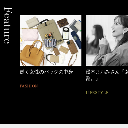
中身
優木まおみさん「女の時間
40代の小顔メイク
割。」
BEAUTY
LIFESTYLE