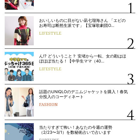
おいしいものに目がない凪七瑠海さん 「エビの
お寿司は断然生派です」【宝塚歌劇団O…
LIFESTYLE
ん!? どういうこと？ 安堵から一転、女の勘はほ
ぼほぼ当たる！【中学生ママ（40…
LIFESTYLE
話題のUNIQLOのデニムジャケットを購入！春気
分投入のコーディネート
FASHION
当たりすぎて怖い！あなたの今週の運勢
（2/23〜3/1）を数秘術占いで占います