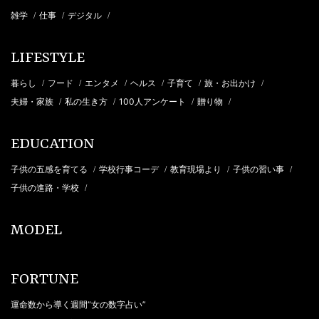
雑学
仕事
デジタル
/
/
/
LIFESTYLE
暮らし
フード
エンタメ
ヘルス
子育て
旅・お出かけ
/
/
/
/
/
/
夫婦・家族
私の生き方
100人アンケート
贈り物
/
/
/
/
EDUCATION
子供の五感を育てる
学校行事コーデ
教育現場より
子供の習い事
/
/
/
/
子供の進路・学校
/
MODEL
FORTUNE
運命数から導く週間“女の数字占い”