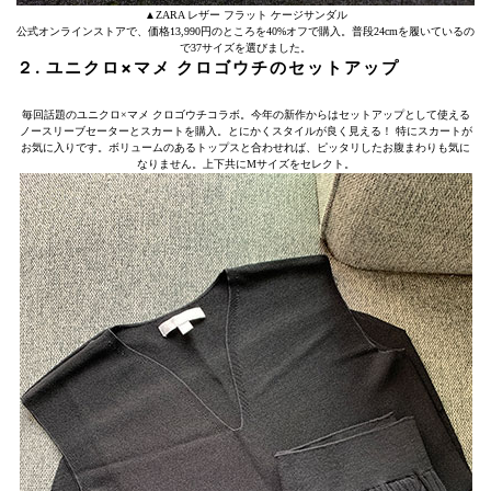
▲ZARA レザー フラット ケージサンダル
公式オンラインストアで、価格13,990円のところを40%オフで購入。普段24cmを履いているの
で37サイズを選びました。
２. ユニクロ×マメ クロゴウチのセットアップ
毎回話題のユニクロ×マメ クロゴウチコラボ。今年の新作からはセットアップとして使える
ノースリーブセーターとスカートを購入。とにかくスタイルが良く見える！ 特にスカートが
お気に入りです。ボリュームのあるトップスと合わせれば、ピッタリしたお腹まわりも気に
なりません。上下共にMサイズをセレクト。