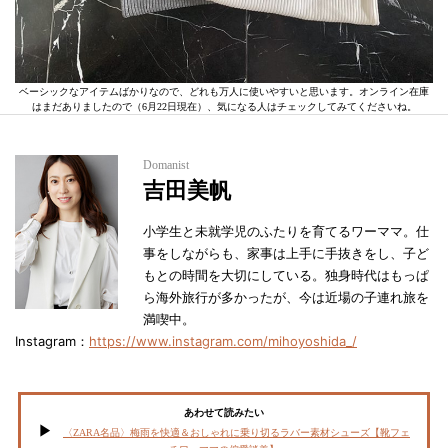
ベーシックなアイテムばかりなので、どれも万人に使いやすいと思います。オンライン在庫
はまだありましたので（6月22日現在）、気になる人はチェックしてみてくださいね。
Domanist
吉田美帆
小学生と未就学児のふたりを育てるワーママ。仕
事をしながらも、家事は上手に手抜きをし、子ど
もとの時間を大切にしている。独身時代はもっぱ
ら海外旅行が多かったが、今は近場の子連れ旅を
満喫中。
Instagram：
https://www.instagram.com/mihoyoshida_/
あわせて読みたい
〈ZARA名品〉梅雨を快適＆おしゃれに乗り切るラバー素材シューズ【靴フェ