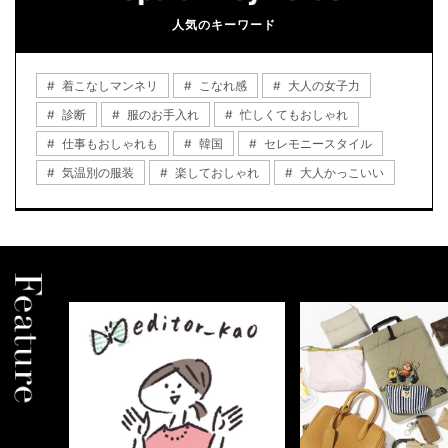
人気のキーワード
着こなしマンネリ
こなれ感
大人の女子力
診断
服のお手入れ
忙しくてもおしゃれ
仕事もおしゃれも
韓国
セレモニースタイル
気温別の服装
楽しておしゃれ
大人かっこいい