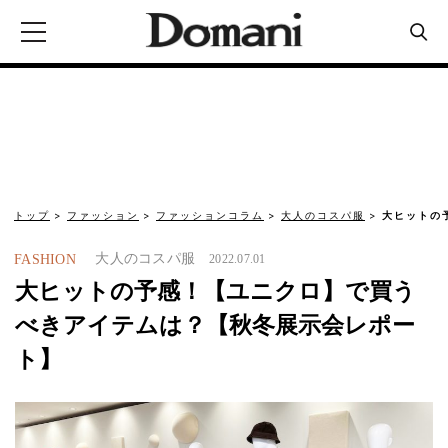
トップ
ファッション
ファッションコラム
大人のコスパ服
大ヒットの
大人のコスパ服
FASHION
2022.07.01
大ヒットの予感！【ユニクロ】で買う
べきアイテムは？【秋冬展示会レポー
ト】