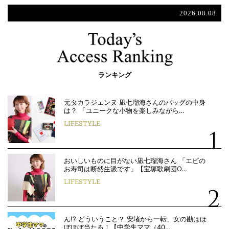
2026.08.08
ランキング
元タカラジェンヌ 凪七瑠海さんのバッグの中身
は？ 「ユニークな小物を楽しみながら…
LIFESTYLE
おいしいものに目がない凪七瑠海さん 「エビの
お寿司は断然生派です」【宝塚歌劇団O…
LIFESTYLE
ん!? どういうこと？ 安堵から一転、女の勘はほ
ぼほぼ当たる！【中学生ママ（40…