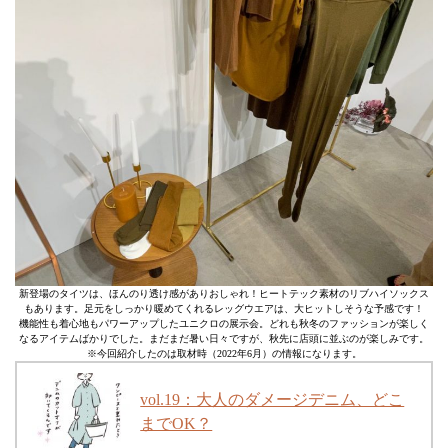
新登場のタイツは、ほんのり透け感がありおしゃれ！ヒートテック素材のリブハイソックス
もあります。足元をしっかり暖めてくれるレッグウエアは、大ヒットしそうな予感です！
機能性も着心地もパワーアップしたユニクロの展示会。どれも秋冬のファッションが楽しく
なるアイテムばかりでした。まだまだ暑い日々ですが、秋先に店頭に並ぶのが楽しみです。
※今回紹介したのは取材時（2022年6月）の情報になります。
vol.19：大人のダメージデニム、どこ
までOK？