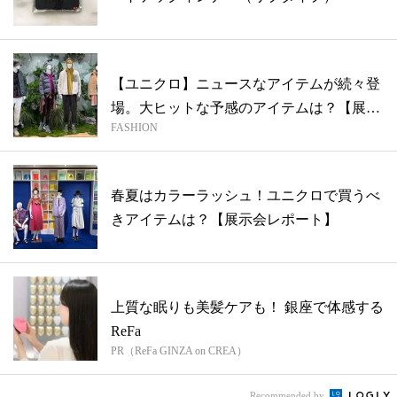
【ユニクロ】ニュースなアイテムが続々登
場。大ヒットな予感のアイテムは？【展示
FASHION
会レ...
春夏はカラーラッシュ！ユニクロで買うべ
きアイテムは？【展示会レポート】
上質な眠りも美髪ケアも！ 銀座で体感する
ReFa
PR（ReFa GINZA on CREA）
Recommended by