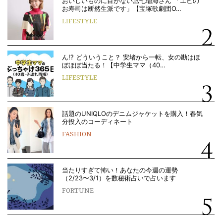
おいしいものに目がない凪七瑠海さん 「エビの
お寿司は断然生派です」【宝塚歌劇団O…
LIFESTYLE
ん!? どういうこと？ 安堵から一転、女の勘はほ
ぼほぼ当たる！【中学生ママ（40…
LIFESTYLE
話題のUNIQLOのデニムジャケットを購入！春気
分投入のコーディネート
FASHION
当たりすぎて怖い！あなたの今週の運勢
（2/23〜3/1）を数秘術占いで占います
FORTUNE