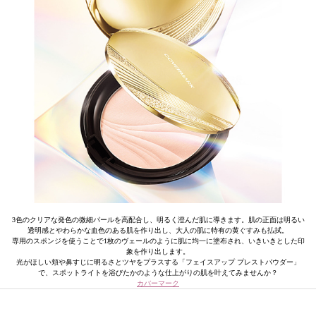
3色のクリアな発色の微細パールを高配合し、明るく澄んだ肌に導きます。肌の正面は明るい
透明感とやわらかな血色のある肌を作り出し、大人の肌に特有の黄ぐすみも払拭。
専用のスポンジを使うことで1枚のヴェールのように肌に均一に塗布され、いきいきとした印
象を作り出します。
光がほしい頬や鼻すじに明るさとツヤをプラスする「フェイスアップ プレストパウダー」
で、スポットライトを浴びたかのような仕上がりの肌を叶えてみませんか？
カバーマーク