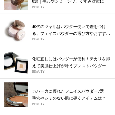
8選｜毛穴やシミ・シワ、くすみ対策に！
BEAUTY
40代のツヤ肌はパウダー使いで差をつけ
る。フェイスパウダーの選び方やおすすめ
BEAUTY
商品...
化粧直しにはパウダーが便利！テカリを抑
えて美肌仕上げが叶うプレストパウダーを
BEAUTY
厳選
カバー力に優れたフェイスパウダー7選！
毛穴やシミのない肌に導くアイテムは？
BEAUTY