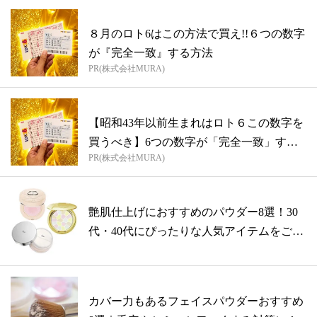
８月のロト6はこの方法で買え!!６つの数字
が『完全一致』する方法
PR(株式会社MURA)
【昭和43年以前生まれはロト６この数字を
買うべき】6つの数字が「完全一致」する
PR(株式会社MURA)
方...
艶肌仕上げにおすすめのパウダー8選！30
代・40代にぴったりな人気アイテムをご
紹...
カバー力もあるフェイスパウダーおすすめ