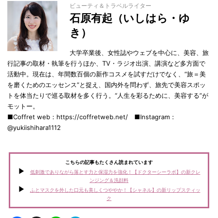
ビューティ＆トラベルライター
石原有起（いしはら・ゆ
き）
大学卒業後、女性誌やウェブを中心に、美容、旅
行記事の取材・執筆を行うほか、TV・ラジオ出演、講演など多方面で
活動中。現在は、年間数百個の新作コスメを試すだけでなく、“旅＝美
を磨くためのエッセンス”と捉え、国内外を問わず、旅先で美容スポッ
トを体当たりで巡る取材を多く行う。“人生を彩るために、美容する”が
モットー。
■Coffret web：https://coffretweb.net/ ■Instagram：
@yukiishihara1112
こちらの記事もたくさん読まれています
低刺激でありながら落とす力と保湿力を強化！【ドクターシーラボ】の新クレ
ンジング＆洗顔料
ふとマスクを外した口元も美しくつややか！【シャネル】の新リップスティッ
ク