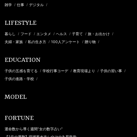
雑学
仕事
デジタル
/
/
/
LIFESTYLE
暮らし
フード
エンタメ
ヘルス
子育て
旅・お出かけ
/
/
/
/
/
/
夫婦・家族
私の生き方
100人アンケート
贈り物
/
/
/
/
EDUCATION
子供の五感を育てる
学校行事コーデ
教育現場より
子供の習い事
/
/
/
/
子供の進路・学校
/
MODEL
FORTUNE
運命数から導く週間“女の数字占い”
【2月の運勢】琉球風水志シウマの九星気学