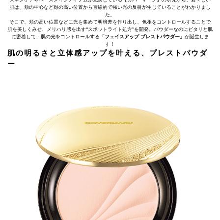
肌は、頬の中心など顔の高い位置から直線的で強い光の反射が生じていることがわかりまし
た。
そこで、頬の高い位置などに光を集めて明暗差を作り出し、色相をコントロールすることで
肌を美しくみせ、メリハリ感を出す“スポットライト処方”を開発。パウダーなのにピタリと肌
に密着して、肌の光をコントロールする
「フェイスアップ プレストパウダー」
が誕生しま
す！
肌の明るさと立体感アップを叶える、プレストパウダ
ー