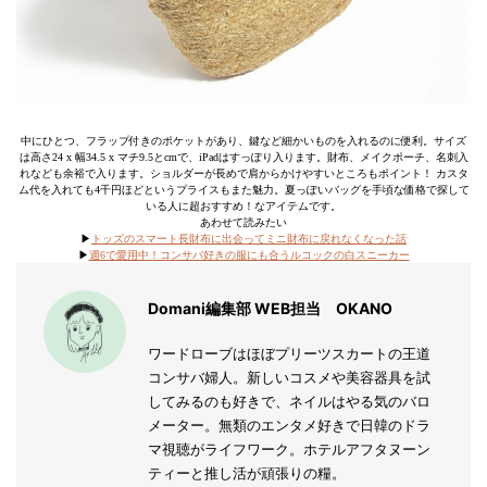
中にひとつ、フラップ付きのポケットがあり、鍵など細かいものを入れるのに便利。サイズ
は高さ24 x 幅34.5 x マチ9.5とcmで、iPadはすっぽり入ります。財布、メイクポーチ、名刺入
れなども余裕で入ります。ショルダーが長めで肩からかけやすいところもポイント！ カスタ
ム代を入れても4千円ほどというプライスもまた魅力。夏っぽいバッグを手頃な価格で探して
いる人に超おすすめ！なアイテムです。
あわせて読みたい
▶︎
トッズのスマート長財布に出会ってミニ財布に戻れなくなった話
▶︎
週6で愛用中！コンサバ好きの服にも合うルコックの白スニーカー
Domani編集部 WEB担当 OKANO
ワードローブはほぼプリーツスカートの王道
コンサバ婦人。新しいコスメや美容器具を試
してみるのも好きで、ネイルはやる気のバロ
メーター。無類のエンタメ好きで日韓のドラ
マ視聴がライフワーク。ホテルアフタヌーン
ティーと推し活が頑張りの糧。