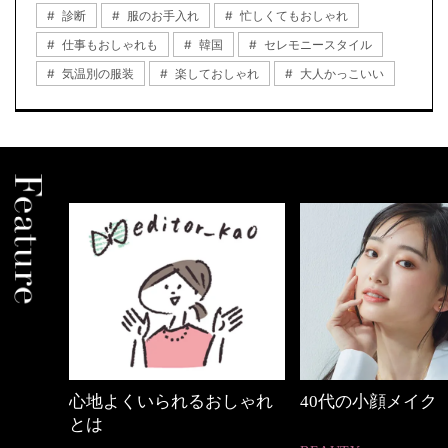
診断
服のお手入れ
忙しくてもおしゃれ
仕事もおしゃれも
韓国
セレモニースタイル
気温別の服装
楽しておしゃれ
大人かっこいい
中身
心地よくいられるおしゃれ
40代の小顔メイク
とは