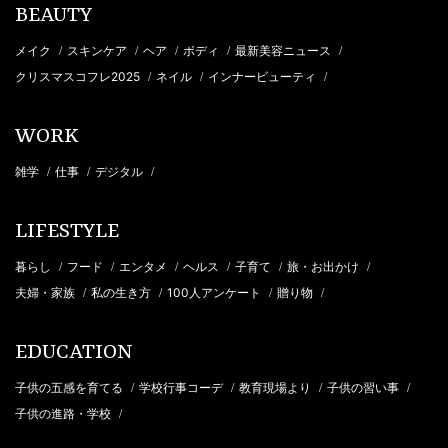
BEAUTY
メイク
スキンケア
ヘア
ボディ
最新美容ニュース
/
/
/
/
/
クリスマスコフレ2025
ネイル
インナービューティ
/
/
/
WORK
雑学
仕事
デジタル
/
/
/
LIFESTYLE
暮らし
フード
エンタメ
ヘルス
子育て
旅・お出かけ
/
/
/
/
/
/
夫婦・家族
私の生き方
100人アンケート
贈り物
/
/
/
/
EDUCATION
子供の五感を育てる
学校行事コーデ
教育現場より
子供の習い事
/
/
/
/
子供の進路・学校
/