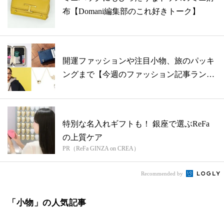
布【Domani編集部のこれ好きトーク】
開運ファッションや注目小物、旅のパッキ
ングまで【今週のファッション記事ランキ
ング...
特別な名入れギフトも！ 銀座で選ぶReFa
の上質ケア
PR（ReFa GINZA on CREA）
Recommended by
「小物」の人気記事