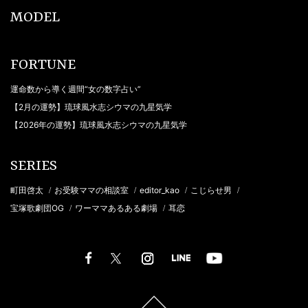
MODEL
FORTUNE
運命数から導く週間“女の数字占い”
【2月の運勢】琉球風水志シウマの九星気学
【2026年の運勢】琉球風水志シウマの九星気学
SERIES
町田啓太
お受験ママの相談室
editor_kao
こじらせ男
/
/
/
/
宝塚歌劇団OG
ワーママあるある劇場
耳恋
/
/