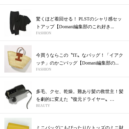
驚くほど着回せる！ PLSTのシャリ感セッ
トアップ【Domani編集部のこれ好き...
FASHION
今買うならこの〝IT〟なバッグ！「イアク
ッチ」のかごバッグ【Domani編集部の...
FASHION
多毛、クセ、乾燥。難あり髪の救世主！髪
を劇的に変えた〝復元ドライヤー〟
BEAUTY
【Doma...
ミニバッグにもぴったりなトッズのミニ財