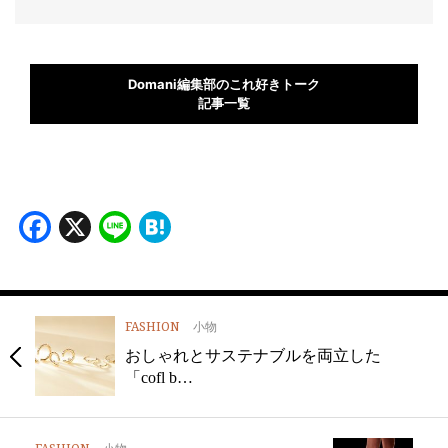
Domani編集部のこれ好きトーク
記事一覧
Facebook
X
Line
Hatena
FASHION
小物
おしゃれとサステナブルを両立した
「cofl b…