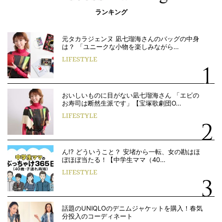
ランキング
元タカラジェンヌ 凪七瑠海さんのバッグの中身
は？ 「ユニークな小物を楽しみながら…
LIFESTYLE
おいしいものに目がない凪七瑠海さん 「エビの
お寿司は断然生派です」【宝塚歌劇団O…
LIFESTYLE
ん!? どういうこと？ 安堵から一転、女の勘はほ
ぼほぼ当たる！【中学生ママ（40…
LIFESTYLE
話題のUNIQLOのデニムジャケットを購入！春気
分投入のコーディネート