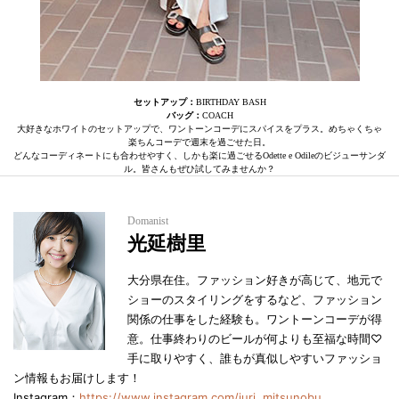
セットアップ：
BIRTHDAY BASH
バッグ：
COACH
大好きなホワイトのセットアップで、ワントーンコーデにスパイスをプラス。めちゃくちゃ
楽ちんコーデで週末を過ごせた日。
どんなコーディネートにも合わせやすく、しかも楽に過ごせるOdette e Odileのビジューサンダ
ル。皆さんもぜひ試してみませんか？
Domanist
光延樹里
大分県在住。ファッション好きが高じて、地元で
ショーのスタイリングをするなど、ファッション
関係の仕事をした経験も。ワントーンコーデが得
意。仕事終わりのビールが何よりも至福な時間♡
手に取りやすく、誰もが真似しやすいファッショ
ン情報もお届けします！
Instagram：
https://www.instagram.com/juri_mitsunobu