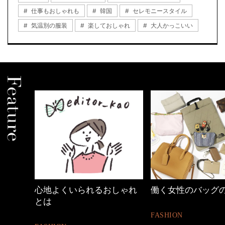
仕事もおしゃれも
韓国
セレモニースタイル
気温別の服装
楽しておしゃれ
大人かっこいい
しゃれ
働く女性のバッグの中身
40代の小顔メイク
FASHION
BEAUTY