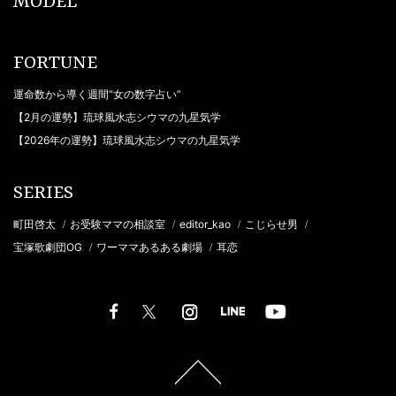
MODEL
FORTUNE
運命数から導く週間“女の数字占い”
【2月の運勢】琉球風水志シウマの九星気学
【2026年の運勢】琉球風水志シウマの九星気学
SERIES
町田啓太
お受験ママの相談室
editor_kao
こじらせ男
/
/
/
/
宝塚歌劇団OG
ワーママあるある劇場
耳恋
/
/