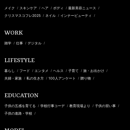
メイク
スキンケア
ヘア
ボディ
最新美容ニュース
/
/
/
/
/
クリスマスコフレ2025
ネイル
インナービューティ
/
/
/
WORK
雑学
仕事
デジタル
/
/
/
LIFESTYLE
暮らし
フード
エンタメ
ヘルス
子育て
旅・お出かけ
/
/
/
/
/
/
夫婦・家族
私の生き方
100人アンケート
贈り物
/
/
/
/
EDUCATION
子供の五感を育てる
学校行事コーデ
教育現場より
子供の習い事
/
/
/
/
子供の進路・学校
/