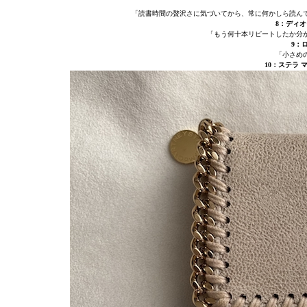
「読書時間の贅沢さに気づいてから、常に何かしら読んで
8：ディオ
「もう何十本リピートしたか分
9：
「小さめ
10：ステラ