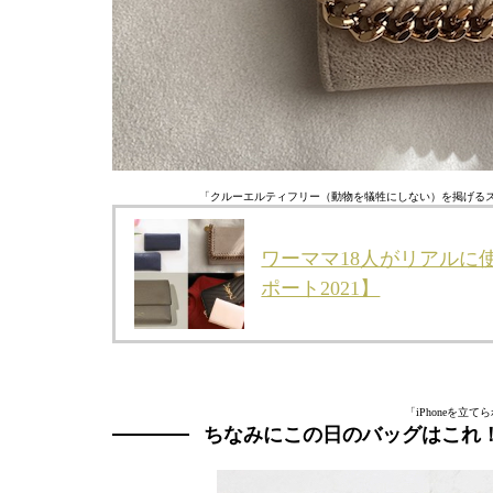
「クルーエルティフリー（動物を犠牲にしない）を掲げるス
ワーママ18人がリアルに
ポート2021】
「iPhoneを
ちなみにこの日のバッグはこれ