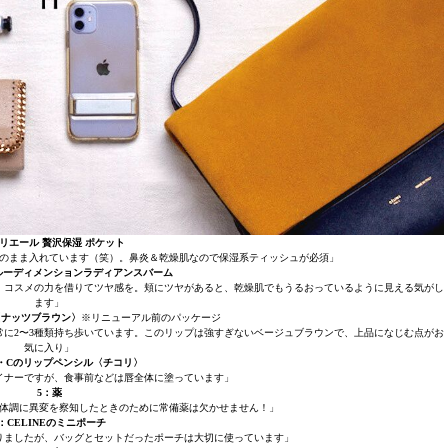
エリエール 贅沢保湿 ポケット
のまま入れています（笑）。鼻炎＆乾燥肌なので保湿系ティッシュが必須」
トゥルーディメンションラディアンスバーム
、コスメの力を借りてツヤ感を。頬にツヤがあると、乾燥肌でもうるおっているように見える気がし
ます」
〈ナッツブラウン〉
※リニューアル前のパッケージ
に2〜3種類持ち歩いています。このリップは強すぎないベージュブラウンで、上品になじむ点がお
気に入り」
A・Cのリップペンシル〈チコリ〉
イナーですが、食事前などは唇全体に塗っています」
5：薬
体調に異変を察知したときのために常備薬は欠かせません！」
6：CELINEのミニポーチ
りましたが、バッグとセットだったポーチは大切に使っています」