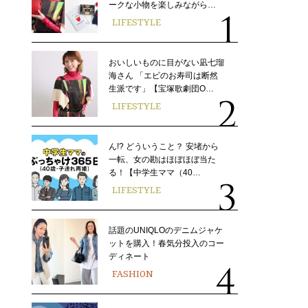
ークな小物を楽しみながら…
LIFESTYLE
おいしいものに目がない凪七瑠
海さん 「エビのお寿司は断然
生派です」【宝塚歌劇団O…
LIFESTYLE
ん!? どういうこと？ 安堵から
一転、女の勘はほぼほぼ当た
る！【中学生ママ（40…
LIFESTYLE
話題のUNIQLOのデニムジャケ
ットを購入！春気分投入のコー
ディネート
FASHION