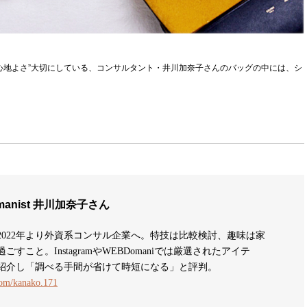
開！“心地よさ”大切にしている、コンサルタント・井川加奈子さんのバッグの中には、シ
anist 井川加奈子さん
2022年より外資系コンサル企業へ。特技は比較検討、趣味は家
こと。InstagramやWEBDomaniでは厳選されたアイテ
紹介し「調べる手間が省けて時短になる」と評判。
com/kanako.171