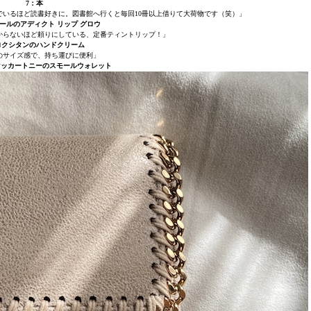
7：本
いるほど読書好きに。図書館へ行くと毎回10冊以上借りて大荷物です（笑）」
ールのアディクト リップ グロウ
からないほど頼りにしている、定番ティントリップ！」
ロクシタンのハンドクリーム
のサイズ感で、持ち運びに便利」
 マッカートニーのスモールウォレット