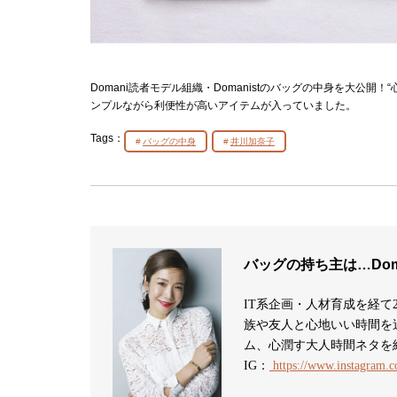
Domani読者モデル組織・Domanistのバッグの中身を大公
ンプルながら利便性が高いアイテムが入っていました。
Tags：
バッグの中身
井川加奈子
バッグの持ち主は…Dom
IT系企画・人材育成を経て
族や友人と心地いい時間を過ごす
ム、心潤す大人時間ネタを
IG：
https://www.instagram.