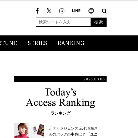
検索
RTUNE
SERIES
RANKING
2026.08.06
ランキング
元タカラジェンヌ 凪七瑠海さ
んのバッグの中身は？ 「ユニ