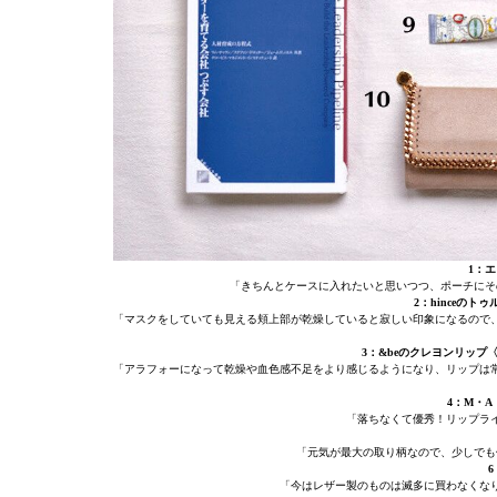
1：
「きちんとケースに入れたいと思いつつ、ポーチにそ
2：hinceの
「マスクをしていても見える頬上部が乾燥していると寂しい印象になるので
3：&beのクレヨンリップ
「アラフォーになって乾燥や血色感不足をより感じるようになり、リップは常
4：M・
「落ちなくて優秀！リップラ
「元気が最大の取り柄なので、少しでも
「今はレザー製のものは滅多に買わなくな