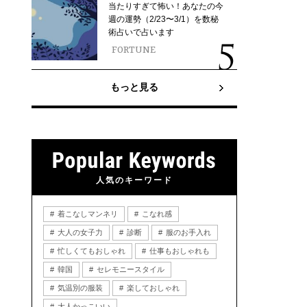
当たりすぎて怖い！あなたの今
週の運勢（2/23〜3/1）を数秘
術占いで占います
FORTUNE
もっと見る
人気のキーワード
着こなしマンネリ
こなれ感
大人の女子力
診断
服のお手入れ
忙しくてもおしゃれ
仕事もおしゃれも
韓国
セレモニースタイル
気温別の服装
楽しておしゃれ
大人かっこいい