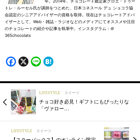
年。2014年、チョコレート鑑定家クロエ・ドゥー
トレ・ルーセル氏が講師をつとめた、日本コネスール デュ ショコラ協
会認定のシニアアドバイザーの資格を取得。現在はチョコレートアドバ
イザーとして、Web・雑誌・ラジオなどのメディアにてオススメや注目
のチョコレートの紹介や記事を執筆中。インスタグラム：＠
365chocolats
Facebook
X
Line
Hatena
LIFESTYLE
スイーツ
チョコ好き必見！ギフトにもぴったりな
「ヴァロー…
LIFESTYLE
スイーツ
【スターバックス】のオンライン限定