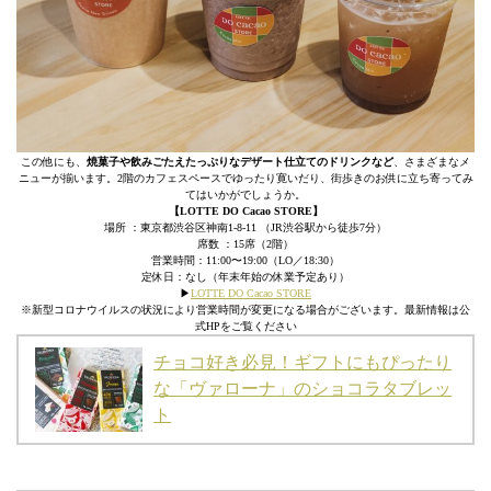
この他にも、
焼菓子や飲みごたえたっぷりなデザート仕立てのドリンクなど
、さまざまなメ
ニューが揃います。2階のカフェスペースでゆったり寛いだり、街歩きのお供に立ち寄ってみ
てはいかがでしょうか。
【LOTTE DO Cacao STORE】
場所 ：東京都渋谷区神南1-8-11 （JR渋谷駅から徒歩7分）
席数 ：15席（2階）
営業時間：11:00〜19:00（LO／18:30）
定休日：なし（年末年始の休業予定あり）
▶︎
LOTTE DO Cacao STORE
※新型コロナウイルスの状況により営業時間が変更になる場合がございます。最新情報は公
式HPをご覧ください
チョコ好き必見！ギフトにもぴったり
な「ヴァローナ」のショコラタブレッ
ト