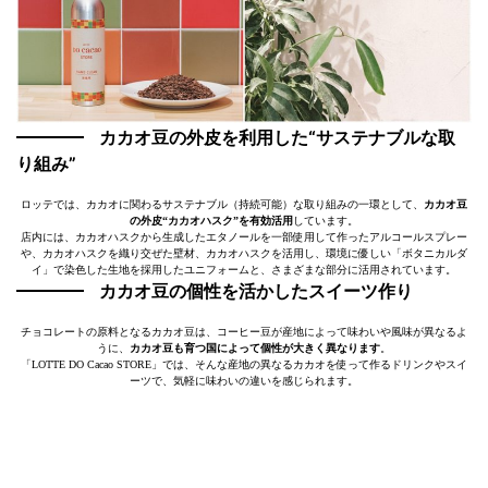
カカオ豆の外皮を利用した“サステナブルな取
り組み”
ロッテでは、カカオに関わるサステナブル（持続可能）な取り組みの一環として、
カカオ豆
の外皮“カカオハスク”を有効活用
しています。
店内には、カカオハスクから生成したエタノールを一部使用して作ったアルコールスプレー
や、カカオハスクを織り交ぜた壁材、カカオハスクを活用し、環境に優しい「ボタニカルダ
イ」で染色した生地を採用したユニフォームと、さまざまな部分に活用されています。
カカオ豆の個性を活かしたスイーツ作り
チョコレートの原料となるカカオ豆は、コーヒー豆が産地によって味わいや風味が異なるよ
うに、
カカオ豆も育つ国によって個性が大きく異なります
。
「LOTTE DO Cacao STORE」では、そんな産地の異なるカカオを使って作るドリンクやスイ
ーツで、気軽に味わいの違いを感じられます。