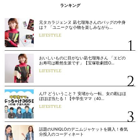
ランキング
元タカラジェンヌ 凪七瑠海さんのバッグの中身
は？ 「ユニークな小物を楽しみながら…
LIFESTYLE
おいしいものに目がない凪七瑠海さん 「エビの
お寿司は断然生派です」【宝塚歌劇団O…
LIFESTYLE
ん!? どういうこと？ 安堵から一転、女の勘はほ
ぼほぼ当たる！【中学生ママ（40…
LIFESTYLE
話題のUNIQLOのデニムジャケットを購入！春気
分投入のコーディネート