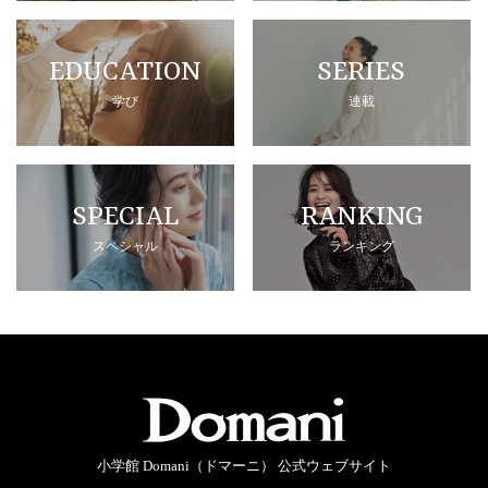
EDUCATION
SERIES
学び
連載
SPECIAL
RANKING
スペシャル
ランキング
小学館 Domani（ドマーニ） 公式ウェブサイト