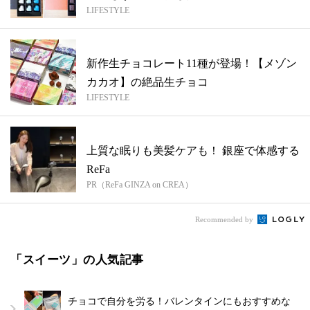
LIFESTYLE
新作生チョコレート11種が登場！【メゾン
カカオ】の絶品生チョコ
LIFESTYLE
上質な眠りも美髪ケアも！ 銀座で体感する
ReFa
PR（ReFa GINZA on CREA）
Recommended by
「スイーツ」の人気記事
チョコで自分を労る！バレンタインにもおすすめな