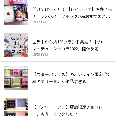
開けてびっくり！ 【レイカカオ】お弁当モ
チーフのスイーツボックス&おすすめスイ
LIFESTYLE
ー...
世界中から約120ブランド集結！【サロ
ン・デュ・ショコラ2022】開催決定
LIFESTYLE
【スターバックス】のオンライン限定〝3
種のテリーヌ〟が絶品すぎる
【ブノワ・ニアン】店舗限定チョコレー
ト、もうチェックした？