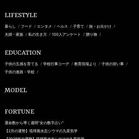
LIFESTYLE
暮らし
フード
エンタメ
ヘルス
子育て
旅・お出かけ
/
/
/
/
/
/
夫婦・家族
私の生き方
100人アンケート
贈り物
/
/
/
/
EDUCATION
子供の五感を育てる
学校行事コーデ
教育現場より
子供の習い事
/
/
/
/
子供の進路・学校
/
MODEL
FORTUNE
運命数から導く週間“女の数字占い”
【2月の運勢】琉球風水志シウマの九星気学
【2026年の運勢】琉球風水志シウマの九星気学