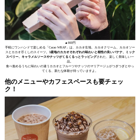
▲660円
手軽にワンハンドで楽しめる「Cacao WRAP」は、カカオ生地、カカオクリーム、カカオソー
スとカカオ尽くしのスイーツ。
3産地のカカオそれぞれの味わいと相性の良いバナナ、ミック
スベリー、キャラメルソースやナッツがくるくるっとラッピング
された、楽しく美味しい一
品。
食べ進めるうちに味わいの違うカカオとフルーツやナッツのマリアージュがつぎつぎとやっ
てくる、新たな体験が待っていますよ。
他のメニューやカフェスペースも要チェッ
ク！