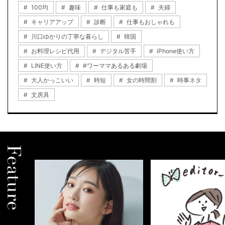
100均
趣味
仕事も家庭も
夫婦
キャリアアップ
診断
仕事もおしゃれも
川口ゆかりの丁寧な暮らし
韓国
お料理レシピ代用
デジタル苦手
iPhone使い方
LINE使い方
#ワーママあるある劇場
大人かっこいい
時短
女の時間割
時事ネタ
文房具