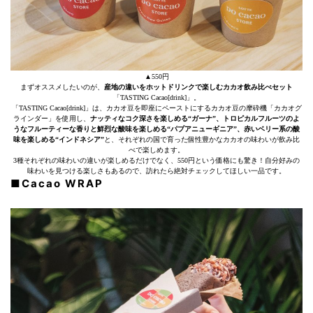
▲550円
まずオススメしたいのが、
産地の違いをホットドリンクで楽しむカカオ飲み比べセット
「TASTING Cacao[drink]」。
「TASTING Cacao[drink]」は、カカオ豆を即座にペーストにするカカオ豆の摩砕機「カカオグ
ラインダー」を使用し、
ナッティなコク深さを楽しめる“ガーナ”、トロピカルフルーツのよ
うなフルーティーな香りと鮮烈な酸味を楽しめる“パプアニューギニア”、赤いベリー系の酸
味を楽しめる“インドネシア”
と、それぞれの国で育った個性豊かなカカオの味わいが飲み比
べで楽しめます。
3種それぞれの味わいの違いが楽しめるだけでなく、550円という価格にも驚き！自分好みの
味わいを見つける楽しさもあるので、訪れたら絶対チェックしてほしい一品です。
■Cacao WRAP