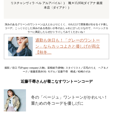
リスチャンヴィラ ペル アルアバイル〉) 靴￥15,950(ダイアナ 銀座
本店〈ダイアナ〉)
深みのあるグリーンのワントーンは人とかぶりにくく、それだけで洒落感が出せるイチ推し
コーデ。こっくりとした深みのある色合いが冬のおしゃれにぴったりなので、ベーシックカ
ラーに満足したらぜひトライしてみてくださいね！
通勤も休日も！「グレーのワントー
ン」ならカッコよさと優しげが両立
【秋冬…
撮影／谷口 巧(Pygmy company/人物)、坂根綾子(静物) スタイリスト／石毛のりえ ヘア＆メ
ーク／後藤若菜(ROI) モデル／近藤千尋 構成／松崎のぞみ
近藤千尋さんが着こなすワントーンコーデ
冬の「ベージュ」ワントーンがかわいい！
重ための冬コーデを優しげに