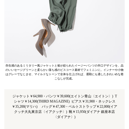
存在感のあるミリタリー風ジャケットと裾が絞られたイージーパンツの辛口デザインを、品
のいいセージグリーンと柔らかい落ち感のビスコース素材でフェミニンに。インナーや小物
はグレーでなじませ、マイルドなトーンで全体を仕上げれば、通勤にも適したきれいめな着
こなしが完成。
ジャケット￥64,900・パンツ￥39,600(エイトン青山〈エイトン〉) T
シャツ￥14,300(THIRD MAGAZINE) ピアス￥31,900・ネックレス
￥35,200(マリハ) バッグ￥47,300・ベルトストラップ￥22,000(イア
クッチ大丸東京店〈イアクッチ〉) 靴￥15,950(ダイアナ 銀座本店
〈ダイアナ〉)