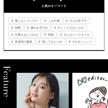
人気のキーワード
着こなしマンネリ
こなれ感
大人の女子力
診断
服のお手入れ
忙しくてもおしゃれ
仕事もおしゃれも
韓国
セレモニースタイル
気温別の服装
楽しておしゃれ
大人かっこいい