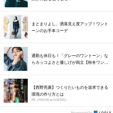
まとまりよし、洒落見え度アップ！ワント
ーンのお手本コーデ
通勤も休日も！「グレーのワントーン」な
らカッコよさと優しげが両立【秋冬ワント
ーン...
【西野亮廣】つくりたいものを追求できる
環境の作り方とは
PR（FINCHI on GOETHE）
Recommended by