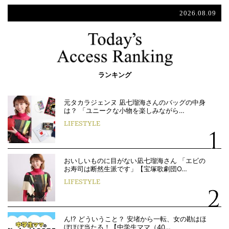
2026.08.09
ランキング
元タカラジェンヌ 凪七瑠海さんのバッグの中身
は？ 「ユニークな小物を楽しみながら…
LIFESTYLE
おいしいものに目がない凪七瑠海さん 「エビの
お寿司は断然生派です」【宝塚歌劇団O…
LIFESTYLE
ん!? どういうこと？ 安堵から一転、女の勘はほ
ぼほぼ当たる！【中学生ママ（40…