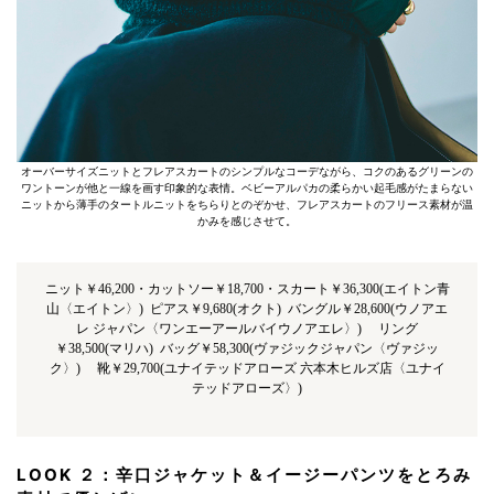
オーバーサイズニットとフレアスカートのシンプルなコーデながら、コクのあるグリーンの
ワントーンが他と一線を画す印象的な表情。ベビーアルパカの柔らかい起毛感がたまらない
ニットから薄手のタートルニットをちらりとのぞかせ、フレアスカートのフリース素材が温
かみを感じさせて。
ニット￥46,200・カットソー￥18,700・スカート￥36,300(エイトン青
山〈エイトン〉) ピアス￥9,680(オクト) バングル￥28,600(ウノアエ
レ ジャパン〈ワンエーアールバイウノアエレ〉) リング
￥38,500(マリハ) バッグ￥58,300(ヴァジックジャパン〈ヴァジッ
ク〉) 靴￥29,700(ユナイテッドアローズ 六本木ヒルズ店〈ユナイ
テッドアローズ〉)
LOOK ２：辛口ジャケット＆イージーパンツをとろみ