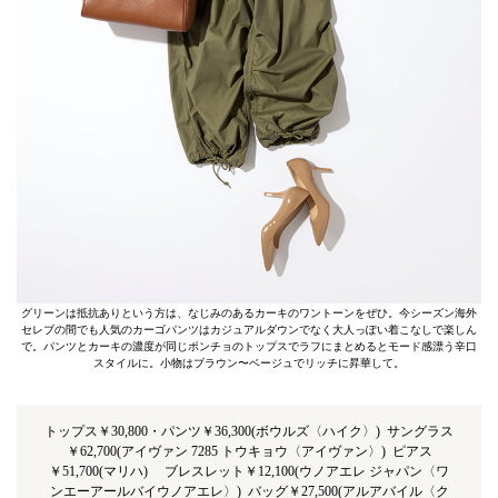
グリーンは抵抗ありという方は、なじみのあるカーキのワントーンをぜひ。今シーズン海外
セレブの間でも人気のカーゴパンツはカジュアルダウンでなく大人っぽい着こなしで楽しん
で。パンツとカーキの濃度が同じポンチョのトップスでラフにまとめるとモード感漂う辛口
スタイルに。小物はブラウン〜ベージュでリッチに昇華して。
トップス￥30,800・パンツ￥36,300(ボウルズ〈ハイク〉) サングラス
￥62,700(アイヴァン 7285 トウキョウ〈アイヴァン〉) ピアス
￥51,700(マリハ) ブレスレット￥12,100(ウノアエレ ジャパン〈ワ
ンエーアールバイウノアエレ〉) バッグ￥27,500(アルアバイル〈ク