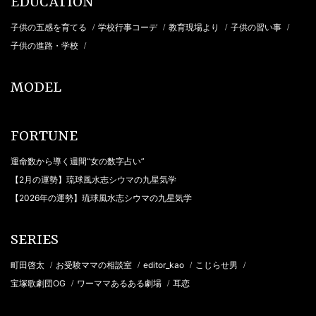
EDUCATION
子供の五感を育てる
学校行事コーデ
教育現場より
子供の習い事
/
/
/
/
子供の進路・学校
/
MODEL
FORTUNE
運命数から導く週間“女の数字占い”
【2月の運勢】琉球風水志シウマの九星気学
【2026年の運勢】琉球風水志シウマの九星気学
SERIES
町田啓太
お受験ママの相談室
editor_kao
こじらせ男
/
/
/
/
宝塚歌劇団OG
ワーママあるある劇場
耳恋
/
/