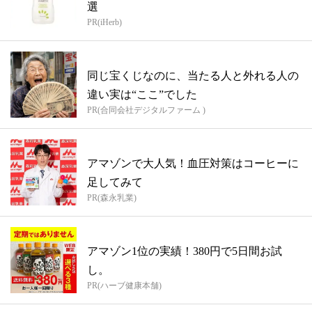
選
PR(iHerb)
同じ宝くじなのに、当たる人と外れる人の
違い実は“ここ”でした
PR(合同会社デジタルファーム )
アマゾンで大人気！血圧対策はコーヒーに
足してみて
PR(森永乳業)
アマゾン1位の実績！380円で5日間お試
し。
PR(ハーブ健康本舗)