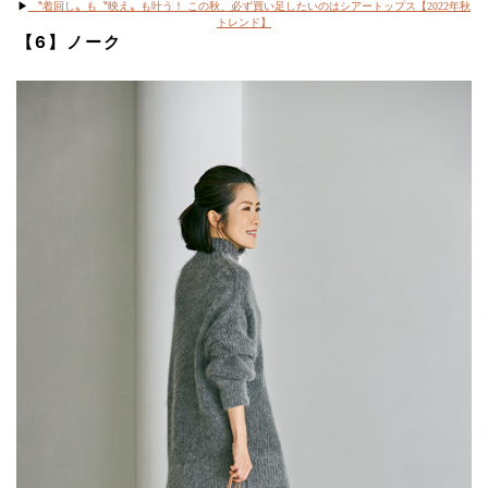
▶︎
〝着回し〟も〝映え〟も叶う！ この秋、必ず買い足したいのはシアートップス【2022年秋
トレンド】
【6】ノーク