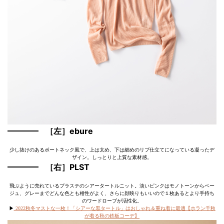
［左］ebure
少し抜けのあるボートネック風で、上は太め、下は細めのリブ仕立てになっている凝ったデ
ザイン。しっとりと上質な素材感。
［右］PLST
飛ぶように売れているプラステのシアータートルニット。淡いピンクはモノトーンからベー
ジュ、グレーまでどんな色とも相性がよく、さらに顔映りもいいので１枚あるとより手持ち
のワードローブが活性化。
▶︎
2022秋冬マストな一枚！「シアーな黒タートル」はおしゃれ＆重ね着に最適【ホラン千秋
が着る秋の鉄板コーデ】