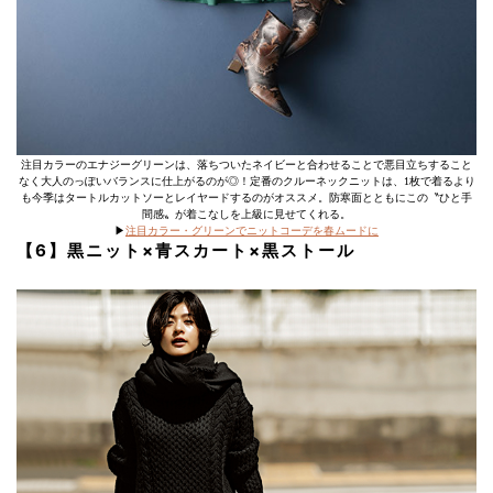
注目カラーのエナジーグリーンは、落ちついたネイビーと合わせることで悪目立ちすること
なく大人のっぽいバランスに仕上がるのが◎！定番のクルーネックニットは、1枚で着るより
も今季はタートルカットソーとレイヤードするのがオススメ。防寒面とともにこの〝ひと手
間感〟が着こなしを上級に見せてくれる。
▶︎
注目カラー・グリーンでニットコーデを春ムードに
【6】黒ニット×青スカート×黒ストール