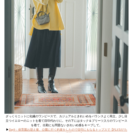
ざっくりニットに化繊のワンピースで、カジュアルときれいめをバランスよく両立。少し目
立つイエローのニットを着て目印代わりに。その下にはタック＆プリーツ入りのワンピース
を着て、出勤にも問題ないきれいめ感をキープして。
▶︎
Day9：保育園お迎え後、公園に行く約束をしたので目印にもなるトップスで【PLSTの”た