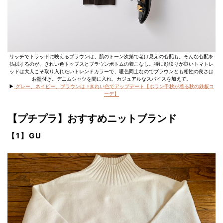
リッチでトラッドに映えるブラウンは、肌のトーン次第で老け見えの心配も。そんな心配を
払拭するのが、きれい色トップスとブラウンボトムの着こなし。特に顔映りが良いトマトレ
ッドは大人こそ取り入れたいトレンドカラーで、暖色同士なのでブラウンとも相性の良さは
お墨付き。デニムシャツを間に入れ、カジュアルなスパイスを加えて。
▶︎
グレー、ネイビー、ブラウンは ×きれい色でアップデート【ホラン千秋が着る秋の鉄板コ
ーデ】
【プチプラ】おすすめニットブランド
【1】GU