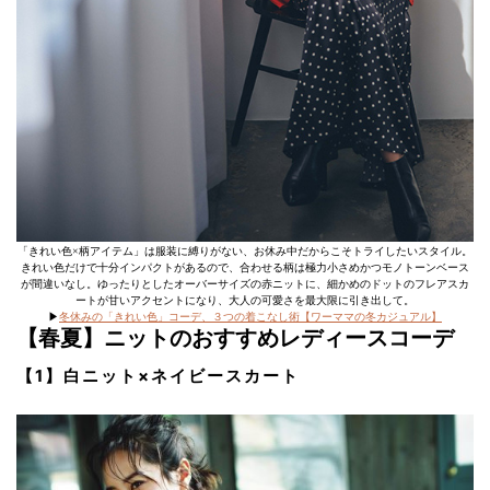
「きれい色×柄アイテム」は服装に縛りがない、お休み中だからこそトライしたいスタイル。
きれい色だけで十分インパクトがあるので、合わせる柄は極力小さめかつモノトーンベース
が間違いなし。ゆったりとしたオーバーサイズの赤ニットに、細かめのドットのフレアスカ
ートが甘いアクセントになり、大人の可愛さを最大限に引き出して。
▶︎
冬休みの「きれい色」コーデ、３つの着こなし術【ワーママの冬カジュアル】
【春夏】ニットのおすすめレディースコーデ
【1】白ニット×ネイビースカート