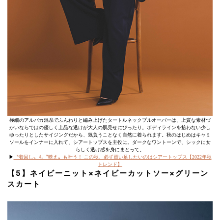
極細のアルパカ混糸でふんわりと編み上げたタートルネックプルオーバーは、上質な素材づ
かいならではの優しく上品な透けが大人の肌見せにぴったり。ボディラインを拾わない少し
ゆったりとしたサイジングだから、気負うことなく自然に着られます。秋のはじめはキャミ
ソールをインナーに入れて、シアートップスを主役に。ダークなワントーンで、シックに女
らしく透け感を身にまとって。
▶︎
〝着回し〟も〝映え〟も叶う！ この秋、必ず買い足したいのはシアートップス【2022年秋
トレンド】
【5】ネイビーニット×ネイビーカットソー×グリーン
スカート