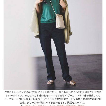
ウエストからヒップにかけてはフィット感があり、太ももからすそへかけてはなだらかなス
トレートライン。そんな今どき感のあるシルエットがネイビーのコンサバ感を軽減してく
れ、大人カッコいいスタイルをつくってくれる！微光沢のコットン素材も都会的な印象にひ
と役。グリーンの半袖ニットを合わせると、快活なムードに。