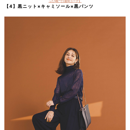
った9枚”で2週間コーデ】
【4】黒ニット×キャミソール×黒パンツ