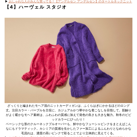
▶︎
おしゃれな人がみんな買ってる！【アンデルセン アンデルセン】のタートルネックニット
【4】ハーヴェル スタジオ
ざっくりと編まれたモヘア混のニットカーディガンは、ふくらはぎにかかるほどのロング
丈。注目カラー・パープルを主役に、カジュアルかつ華やかな着こなしを目指して。肌触り
がよく暖かなモヘア素材は、ふわふわの質感に加えて発色の良さも大きな魅力。秋冬のビビ
ッドカラーにぴったり！
ベーシックな形のクルーネックプルオーバーも、鮮やかなフューシャピンクをまとえばこん
なにもドラマティック。カシミアの質感を生かしたファー加工によるふんわりとなめらかな
毛流れは、濃度の高いピンクで彩ることでより立体的に見えてくる。