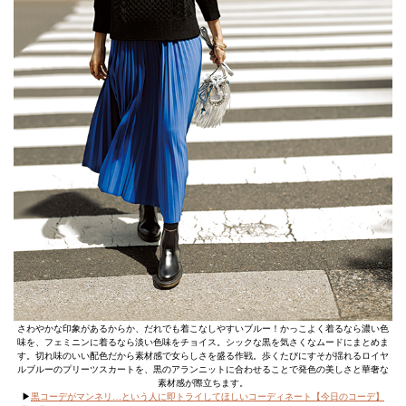
さわやかな印象があるからか、だれでも着こなしやすいブルー！かっこよく着るなら濃い色
味を、フェミニンに着るなら淡い色味をチョイス。シックな黒を気さくなムードにまとめま
す。切れ味のいい配色だから素材感で女らしさを盛る作戦。歩くたびにすそが揺れるロイヤ
ルブルーのプリーツスカートを、黒のアランニットに合わせることで発色の美しさと華奢な
素材感が際立ちます。
▶︎
黒コーデがマンネリ…という人に即トライしてほしいコーディネート【今日のコーデ】