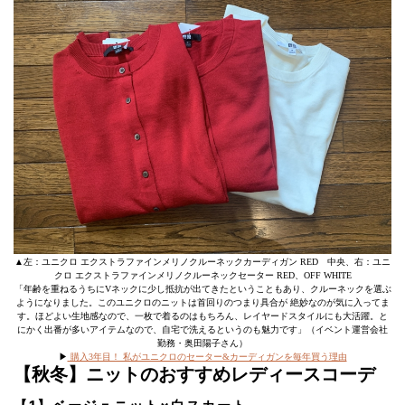
▲左：ユニクロ エクストラファインメリノクルーネックカーディガン RED 中央、右：ユニ
クロ エクストラファインメリノクルーネックセーター RED、OFF WHITE
「年齢を重ねるうちにVネックに少し抵抗が出てきたということもあり、クルーネックを選ぶ
ようになりました。このユニクロのニットは首回りのつまり具合が 絶妙なのが気に入ってま
す。ほどよい生地感なので、一枚で着るのはもちろん、レイヤードスタイルにも大活躍。と
にかく出番が多いアイテムなので、自宅で洗えるというのも魅力です」（イベント運営会社
勤務・奥田陽子さん）
▶︎
購入3年目！ 私がユニクロのセーター&カーディガンを毎年買う理由
【秋冬】ニットのおすすめレディースコーデ