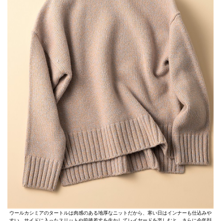
ウールカシミアのタートルは肉感のある地厚なニットだから、寒い日はインナーも仕込みや
すい。サイドに入ったスリットや前後差丈を生かしてレイヤードを楽しむと、さらに今年顔