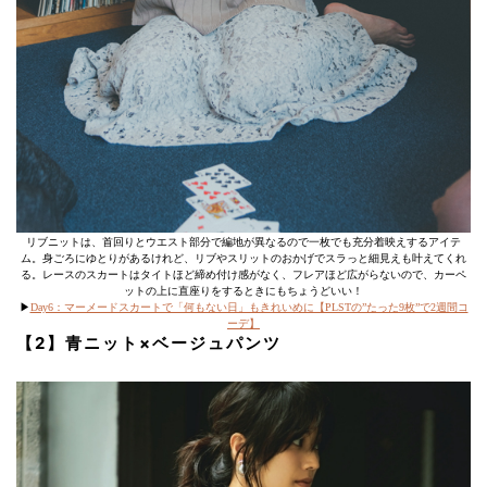
リブニットは、首回りとウエスト部分で編地が異なるので一枚でも充分着映えするアイテ
ム。身ごろにゆとりがあるけれど、リブやスリットのおかげでスラっと細見えも叶えてくれ
る。レースのスカートはタイトほど締め付け感がなく、フレアほど広がらないので、カーペ
ットの上に直座りをするときにもちょうどいい！
▶︎
Day6：マーメードスカートで「何もない日」もきれいめに【PLSTの”たった9枚”で2週間コ
ーデ】
【2】青ニット×ベージュパンツ