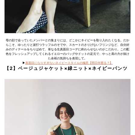
母の顔で会っていたメンバーとの集まりには、どこかにネイビーを取り入れたくなる。だか
らこそ、ゆったりと波打つラッフルのそでや、スカートのさりげないフリンジなど、自分好
みのディテールをちりばめて、単なる生真面目コーデに終わらせないのがこだわり。この配
色をフレッシュアップしてくれるイエローのバッグやドットの足元で、やっと肩の力が抜け
た余裕の気持ちを表現して。
▶︎
真面目になりすぎないネイビースタイルの極意【明日何着る？】
【2】ベージュジャケット×緑ニット×ネイビーパンツ