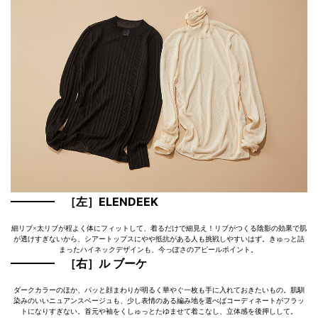
［左］ELENDEEK
細リブ×太リブが程よく体にフィットして、着るだけで細見え！リブがつくる陰影の効果で肌
が透けすぎないから、シアートップスにやや抵抗がある人も挑戦しやすいはず。きゅっと詰
まったハイネックデザインも、今っぽさのアピールポイント。
［右］ル ブーケ
ダークカラーのほか、パッと顔まわりが明るく華やぐ一枚も手に入れておきたいもの。肌馴
染みのいいニュアンスベージュも、少し表情のある編み地を選べばコーディネートがフラッ
トになりすぎない。首元や袖をくしゅっとたゆませて着こなし、立体感を後押しして。