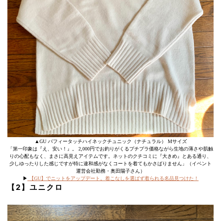
▲GU パフィータッチハイネックチュニック（ナチュラル） Mサイズ
「第一印象は『え、安い！』。 2,000円でお釣りがくるプチプラ価格ながら生地の薄さや肌触
りの心配もなく、まさに高見えアイテムです。ネットのクチコミに『大きめ』とある通り、
少しゆったりした感じですが特に違和感がなくコートを着てもかさばりません」（イベント
運営会社勤務・奥田陽子さん）
▶︎
【GU】でニットをアップデート。着こなしを選ばず着られる名品見つけた！
【2】ユニクロ