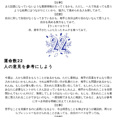
【仕事】
まだ話題になっていないような最新情報が入ってくるかも。ただし、一人で先走っても思う
ような結果にはつながりにくいから、協力して進められる人を探してみて。
【恋愛】
自分に対して自信がなくなってきているかも。相手と自分は釣り合わないなんて思うより、
自分を高める努力をしてみて。
【ラッキーカラー】
赤。唐辛子がたっぷり入ったキムチを食べてみて。
運命数22
人の意見を参考にしよう
今週は、人から助言をもらうことがあるかもね。ただし最初は、相手の言葉をすんなり受け
入れられないかもしれんわ。それは相手の言い方が乱暴だとか、相手にも問題があるかもし
れんね。もし心が落ち着いたら、言われた言葉を思い出してみて。もしかしたらそこには、
あなたに必要なヒントがたくさん詰まっているかもしれんよ。相手から言われたことを全部
聞かんでもいいんやけど、無視してしまうのはもったいないわ。もしも、言われたことを素
直に受け入れることができないのなら、一度信頼できる人に相談してみると、あなたが参考
にすべき内容を明確に伝えてくれるかもよ。
【仕事】
苦手なことを克服するのに必死になるより、今は得意なことを伸ばすほうが建設的。周りか
らプレッシャーをかけられることがあっても、自分のペースを守ってね。
【恋愛】