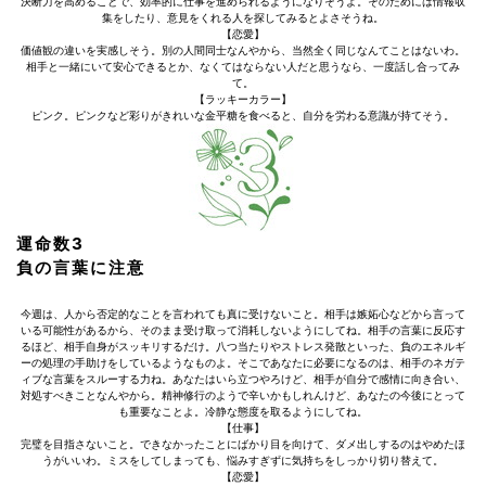
決断力を高めることで、効率的に仕事を進められるようになりそうよ。そのためには情報収
集をしたり、意見をくれる人を探してみるとよさそうね。
【恋愛】
価値観の違いを実感しそう。別の人間同士なんやから、当然全く同じなんてことはないわ。
相手と一緒にいて安心できるとか、なくてはならない人だと思うなら、一度話し合ってみ
て。
【ラッキーカラー】
ピンク。ピンクなど彩りがきれいな金平糖を食べると、自分を労わる意識が持てそう。
運命数3
負の言葉に注意
今週は、人から否定的なことを言われても真に受けないこと。相手は嫉妬心などから言って
いる可能性があるから、そのまま受け取って消耗しないようにしてね。相手の言葉に反応す
るほど、相手自身がスッキリするだけ。八つ当たりやストレス発散といった、負のエネルギ
ーの処理の手助けをしているようなものよ。そこであなたに必要になるのは、相手のネガテ
ィブな言葉をスルーする力ね。あなたはいら立つやろけど、相手が自分で感情に向き合い、
対処すべきことなんやから。精神修行のようで辛いかもしれんけど、あなたの今後にとって
も重要なことよ。冷静な態度を取るようにしてね。
【仕事】
完璧を目指さないこと。できなかったことにばかり目を向けて、ダメ出しするのはやめたほ
うがいいわ。ミスをしてしまっても、悩みすぎずに気持ちをしっかり切り替えて。
【恋愛】