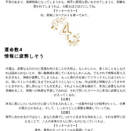
不安のあまり、束縛気味になってしまうかも。相手に窮屈な思いをさせてしまうと、距離を
置かれてしまうわよ。心配もほどほどにしてね。
【ラッキーカラー】
白。朝食にヨーグルトを食べてみて。
運命数4
情報に疲弊しそう
今週は、必要なものだけに意識を向けることが大切よ。もしかしたら、多くのことをしなけ
れば認められないとか、強い義務感を感じているかもしれへんね。でもそれで情報を取り入
れすぎると、神経が疲弊してしまうわよ。もっと肩の力を抜いてリラックスしたほうがいい
わ。強いストレスを感じるまでがんばろうとしないことね。今は自然と情報が入ってきやす
いときやから、探し回らなくても大丈夫よ。それよりも心身を緩めて、本当に必要なものを
見極めること。情報への執着を手放してみれば、それで空いたスペースに本当に必要なもの
が入ってくるわ。
【仕事】
本当に形にしたいものだけに絞って力を入れること。一点集中のほうが効率がいいし、仕事
の質が上がるわよ。そして、しっかりとした基盤を構築していってね。
【恋愛】
相手に合わせるのではなく、あなた自身でしっかりと生き方を決めること。それを相手に伝
えることで、二人の未来がさらに良いものになっていくわよ。
【ラッキーカラー】
黄色。黄色の入ったストールを新調してみて。