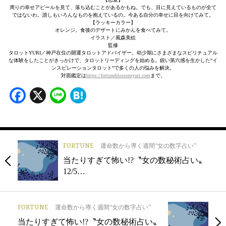
周りの幸せアピールを見て、落ち込むことがあるかもね。でも、目に見えているものが全て
ではないわ。誰しもいろんなものを抱えているの。今ある自分の幸せに目を向けてみて。
【ラッキーカラー】
オレンジ。食後のデザートにみかんを食べてみて。
イラスト／風森美絵
監修
タロットYURI／神戸在住の開運タロットアドバイザー。幼少期にさまざまなスピリチュアル
な体験をしたことがきっかけで、タロットリーディングを始める。鋭い第六感を生かした“イ
ンスピレーションタロット”で多くの人の悩みを解決。
対面鑑定は
https://fortuneblossomyuri.com
まで。
Facebook
X
Line
Hatena
FORTUNE
運命数から導く週間“女の数字占い”
当たりすぎて怖い!?〝女の数秘術占い〟
12/5…
FORTUNE
運命数から導く週間“女の数字占い”
当たりすぎて怖い!?〝女の数秘術占い〟