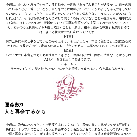
今週は、正しいと思ってやっている行動を、一度振り返ってみることが必要かも。自分の言
っていることが一番正しいとか、自分を中心に地球が回っているかのような考え方をしてい
ないかな？ もしかしたら、人に言いたいことがうまく伝わらない、なんてことがあるかも
しれんけど、それは相手があなたに対して聞く耳を持っていないことが原因かも。相手に受
け入れてほしいのならば、普段使っている言葉や態度などを見返してみたほうがいいかも
ね。相手の心理状態などを考慮して話すことも大切よ。相手も自分も尊重する意識を持て
ば、きっと状況が一気に変わっていくわ。
【仕事】
何のために今の仕事をしているのか考えそう。もしかしたら、本当に望むことは別にあるの
かもね。今後の方向性を定めるためにも、「何のために」に気づいておくことは大事よ。
【恋愛】
パートナーに本音を伝える必要性が出てきそう。今後の関係性に関わる大事なことかもしれ
んけど、勇気を出して伝えてみて。
【ラッキーカラー】
サーモンピンク。焼き鮭をたっぷりのせたお茶漬けを食べると、心を緩められそう。
運命数9
人と再会するかも
今週は、過去に終わったことが再度浮上してくるかも。過去の良いご縁がつながる可能性が
あれば、トラブルになるような人と再会することもあるかもね。あなたにとって良いと思う
ご縁と再会できたなら、ぜひ絆を深めてみて。そうでないなら、今後は金輪際関わらないと