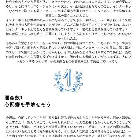
社会を作ろうという意欲が湧いてきそうやけど、そのためには人と協力することが必要にな
るし、そこにコミュニケーションは不可欠よ。それは会話はもちろんのこと、インターネッ
トなどのやり取りでも同じこと。口に出す言葉も大事やけど、インターネット上で発信する
言葉にも気を遣うことが大切よ。
インターネットは世界中の人々がつながることができる、素晴らしいツールよね。そこで同
じ考えを持つ人同士が出会うことができ、どんどん輪を広げていくことができるわ。あなた
はインターネット上でどんな言葉を使っていますか？ 愛のある言葉を使っていますか？
時には怒りや悲しみを感じて言葉にしてしまうこともあるやろけど、それではもったいない
かもしれんよ。
もちろん完璧な人なんていないんやから、負の感情を持つことだってあるわ。でも、気持ち
を落ち着けて、前を向く意識を持つことが大切よ。特にインターネットの世界は、驚くほど
のスピードで情報が広がっていくからね。その仕組みをより良く活用するのであれば、あな
たは世の中にどんな言葉を投げかけますか？ 誰の中にも素敵なものがあるはずよ。人にプ
レゼントするつもりで、その素敵なものを言葉をにして発信していってね。
運命数1
心配癖を手放せそう
今週は、心配していたことが、取り越し苦労で終わるようなことがありそう。何かと深刻に
考えすぎたり、悩んだりしていたかもしれんけど、そんな必要はなかったと気づくことがで
きそうね。大抵のことはあなたが大事に捉えているだけで、想像していたほどの悪い結果に
はならないものだと考え方が変わりそう。もしも大きな問題になりそうなことがあれば、一
人で抱えずに人に協力してもらえば解決していけるものが大半よ。過剰に不安にならず、や