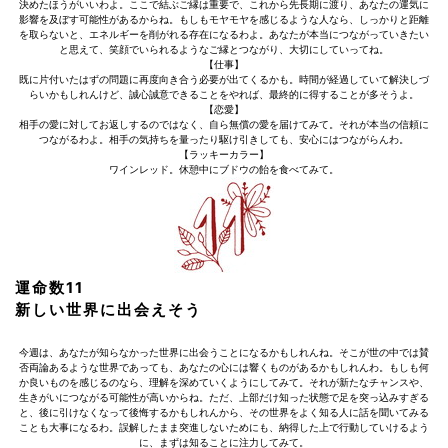
決めたほうがいいわよ。ここで結ぶご縁は重要で、これから先長期に渡り、あなたの運気に
影響を及ぼす可能性があるからね。もしもモヤモヤを感じるような人なら、しっかりと距離
を取らないと、エネルギーを削がれる存在になるわよ。あなたが本当につながっていきたい
と思えて、笑顔でいられるようなご縁とつながり、大切にしていってね。
【仕事】
既に片付いたはずの問題に再度向き合う必要が出てくるかも。時間が経過していて解決しづ
らいかもしれんけど、誠心誠意できることをやれば、最終的に得することが多そうよ。
【恋愛】
相手の愛に対してお返しするのではなく、自ら無償の愛を届けてみて。それが本当の信頼に
つながるわよ。相手の気持ちを量ったり駆け引きしても、安心にはつながらんわ。
【ラッキーカラー】
ワインレッド。休憩中にブドウの飴を食べてみて。
運命数11
新しい世界に出会えそう
今週は、あなたが知らなかった世界に出会うことになるかもしれんね。そこが世の中では賛
否両論あるような世界であっても、あなたの心には響くものがあるかもしれんわ。もしも何
か良いものを感じるのなら、理解を深めていくようにしてみて。それが新たなチャンスや、
生きがいにつながる可能性が高いからね。ただ、上部だけ知った状態で足を突っ込みすぎる
と、後に引けなくなって後悔するかもしれんから、その世界をよく知る人に話を聞いてみる
ことも大事になるわ。誤解したまま突進しないためにも、納得した上で行動していけるよう
に、まずは知ることに注力してみて。