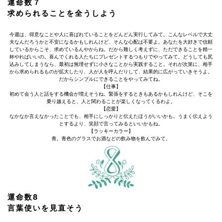
運命数７
求められることを全うしよう
今週は、得意なことや人に喜ばれていることをどんどん実行してみて。こんなレベルで大丈
夫なんだろうかと不安になるかもしれんけど、そんな心配は不要よ。あなたを大好きで信頼
しているからこそ、求めているんやからね。だから難しく考えずに、ただできることを精一
杯やればいいの。喜んでくれる人たちにプレゼントするつもりでやってみて。どうしても尻
込みしてしまうなら、最初は無理せずに小さなことから実践すること。それが次第に、相手
から求められるものが拡大したり、人が人を呼んだりして、結果的に広がっていきそうよ。
だからシンプルにできることをやってみてね。
【仕事】
初めて会う人と話をする機会が増えそうね。緊張をするときもあるかもしれんけど、そこを
乗り越えると、人と関わることが楽しくなってくるわよ。
【恋愛】
なかなか言えなかったことでも、相手にしっかりと伝えたほうがいいかも。うまく伝えよう
とするより、笑顔で言ってみるといいかもね。
【ラッキーカラー】
青。青色のグラスでお酒などの飲み物を飲んでみて。
運命数8
言葉使いを見直そう