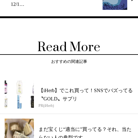
12/1…
Read More
おすすめの関連記事
【iHerb】でこれ買って！SNSでバズってる
〝GOLD〟サプリ
PR(iHerb)
まだ宝くじ“適当に”買ってる？それ、当た
らない人の典型です