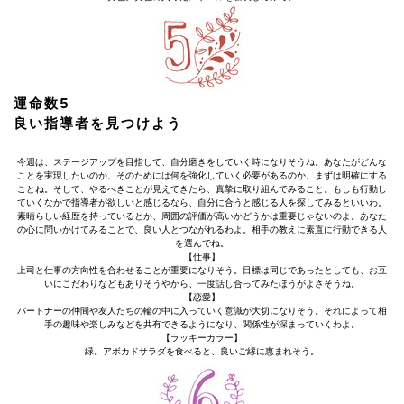
運命数5
良い指導者を見つけよう
今週は、ステージアップを目指して、自分磨きをしていく時になりそうね。あなたがどんな
ことを実現したいのか、そのためには何を強化していく必要があるのか、まずは明確にする
ことね。そして、やるべきことが見えてきたら、真摯に取り組んでみること。もしも行動し
ていくなかで指導者が欲しいと感じるなら、自分に合うと感じる人を探してみるといいわ。
素晴らしい経歴を持っているとか、周囲の評価が高いかどうかは重要じゃないのよ。あなた
の心に問いかけてみることで、良い人とつながれるわよ。相手の教えに素直に行動できる人
を選んでね。
【仕事】
上司と仕事の方向性を合わせることが重要になりそう。目標は同じであったとしても、お互
いにこだわりなどもありそうやから、一度話し合ってみたほうがよさそうね。
【恋愛】
パートナーの仲間や友人たちの輪の中に入っていく意識が大切になりそう。それによって相
手の趣味や楽しみなどを共有できるようになり、関係性が深まっていくわよ。
【ラッキーカラー】
緑。アボカドサラダを食べると、良いご縁に恵まれそう。