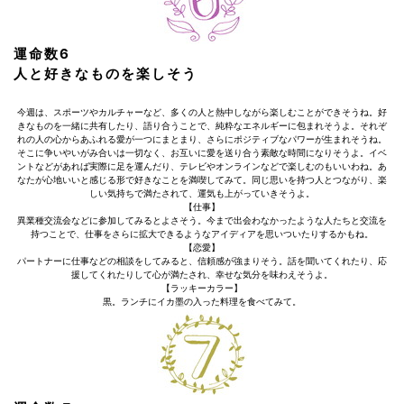
運命数6
人と好きなものを楽しそう
今週は、スポーツやカルチャーなど、多くの人と熱中しながら楽しむことができそうね。好
きなものを一緒に共有したり、語り合うことで、純粋なエネルギーに包まれそうよ。それぞ
れの人の心からあふれる愛が一つにまとまり、さらにポジティブなパワーが生まれそうね。
そこに争いやいがみ合いは一切なく、お互いに愛を送り合う素敵な時間になりそうよ。イベ
ントなどがあれば実際に足を運んだり、テレビやオンラインなどで楽しむのもいいわね。あ
なたが心地いいと感じる形で好きなことを満喫してみて。同じ思いを持つ人とつながり、楽
しい気持ちで満たされて、運気も上がっていきそうよ。
【仕事】
異業種交流会などに参加してみるとよさそう。今まで出会わなかったような人たちと交流を
持つことで、仕事をさらに拡大できるようなアイディアを思いついたりするかもね。
【恋愛】
パートナーに仕事などの相談をしてみると、信頼感が強まりそう。話を聞いてくれたり、応
援してくれたりして心が満たされ、幸せな気分を味わえそうよ。
【ラッキーカラー】
黒。ランチにイカ墨の入った料理を食べてみて。