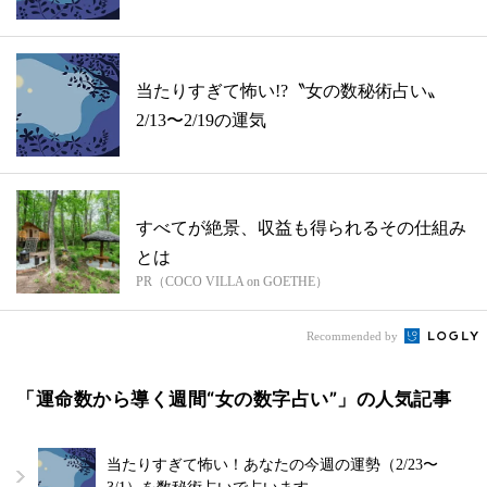
当たりすぎて怖い!?〝女の数秘術占い〟
2/13〜2/19の運気
すべてが絶景、収益も得られるその仕組み
とは
PR（COCO VILLA on GOETHE）
Recommended by
「運命数から導く週間“女の数字占い”」の人気記事
当たりすぎて怖い！あなたの今週の運勢（2/23〜