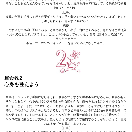
りたいことをどんどんやっていったほうがいいわ。勇気を持って行動していく決意ができる
時になりそうね。
【仕事】
複数の仕事を並行して行う必要がありそう。落ち着いて一つひとつ片付けていけば、必ずや
り遂げられるわ。焦らずに進めてね。
【恋愛】
こだわりを一旦横に置いてみることが必要かも。相手に合わせてみると、意外なほど受け入
れられることに気づきそうよ。こだわりを手放してもいいと、自分に許可をしてあげて。
【ラッキーカラー】
茶色。ブラウンのアイライナーを使ってメイクをしてみて。
運命数2
心身を整えよう
今週は、バランスが重要になりそうね。仕事が忙しすぎて睡眠不足になるとか、食事がおろ
そかになるなど、心身のバランスを崩しがちな時やから、自分を労わることを心掛けながら
過ごすことよ。また、一つのことにこだわるよりも、複数のことを並行して行うほうがいい
時ね。そのほうがリスクを分散できるし、作業を切り替えながら行えば頭も切り替わり、そ
れが気持ちをコントロールすることにつながるわ。物事が前向きに動いていく時やから、チ
ャンスの波に乗ることが大事よ。思ったように行動できず後悔することがないように、自分
のエネルギーを高めておいてね。
【仕事】