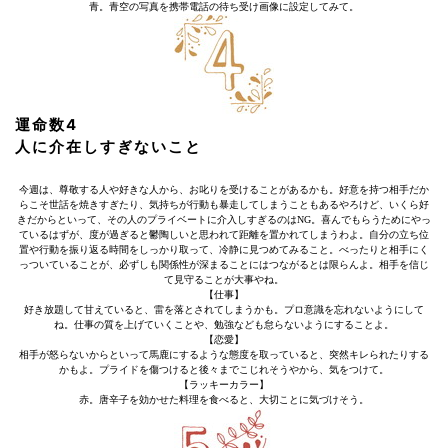
青。青空の写真を携帯電話の待ち受け画像に設定してみて。
運命数4
人に介在しすぎないこと
今週は、尊敬する人や好きな人から、お叱りを受けることがあるかも。好意を持つ相手だか
らこそ世話を焼きすぎたり、気持ちが行動も暴走してしまうこともあるやろけど、いくら好
きだからといって、その人のプライベートに介入しすぎるのはNG。喜んでもらうためにやっ
ているはずが、度が過ぎると鬱陶しいと思われて距離を置かれてしまうわよ。自分の立ち位
置や行動を振り返る時間をしっかり取って、冷静に見つめてみること。べったりと相手にく
っついていることが、必ずしも関係性が深まることにはつながるとは限らんよ。相手を信じ
て見守ることが大事やね。
【仕事】
好き放題して甘えていると、雷を落とされてしまうかも。プロ意識を忘れないようにして
ね。仕事の質を上げていくことや、勉強なども怠らないようにすることよ。
【恋愛】
相手が怒らないからといって馬鹿にするような態度を取っていると、突然キレられたりする
かもよ。プライドを傷つけると後々までこじれそうやから、気をつけて。
【ラッキーカラー】
赤。唐辛子を効かせた料理を食べると、大切ことに気づけそう。