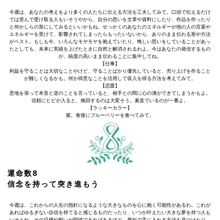
今週は、あなたの考えをより多くの人たちに伝える方法を工夫してみて。口頭で伝えるだけ
では歪んで受け取る人もいそうやから、自分の思いを文章や資料にしたり、作品を作ったり
と何かしらの形にしてみるといいかもね。せっかくのあなたのエネルギーが他の人の言葉や
エネルギーを受けて、影響されてしまったらもったいないから、ありのまま伝わる形や方法
がベスト。もしも今、いろんなモヤモヤを抱えていたり、悔しい思いをしていることがあっ
たとしても、未来に実績を上げたときに自然と解消されるわよ。今はあなたの発信するもの
が、純度の高いまま伝わることに集中してね。
【仕事】
利益を守ることは大切なことやけど、守ることばかり優先していると、売り上げを作ること
が難しくなるかも。何か得意なことを活用して収入を得る方法を考えてみて。
【恋愛】
意地を張って本音と逆のことを言っていると、相手との間に心の溝ができてしまうかもよ。
信頼にヒビが入ると、挽回するのは大変そう。素直でいるのが一番よ。
【ラッキーカラー】
紫。食後にブルーベリーを食べてみて。
運命数8
信念を持って突き進もう
今週は、これからの人生の指針になるような大きなものを心に抱く可能性があるわ。これが
あればゆるぎない自信を持てると感じるものだったり、いつか叶えたい大きな夢を持つ人も
いそうね。その目標や願いが明確であればあるほど、最短で手に入れる方法を見つけたり、