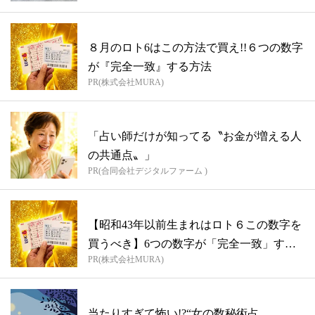
８月のロト6はこの方法で買え!!６つの数字
が『完全一致』する方法
PR(株式会社MURA)
「占い師だけが知ってる〝お金が増える人
の共通点〟」
PR(合同会社デジタルファーム )
【昭和43年以前生まれはロト６この数字を
買うべき】6つの数字が「完全一致」する
PR(株式会社MURA)
方...
当たりすぎて怖い!?“女の数秘術占