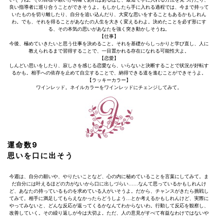
良い指導者に巡り合うことができそうよ。もしかしたら手に入れる過程では、今まで持って
いたものを切り離したり、自分を追い込んだり、大変な思いをすることもあるかもしれん
わ。でも、それを得ることがあなたの人生を大きく変えるわよ。決めたことを必ず形にす
る、その本気の思いがあなたを強く突き動かしそうね。
【仕事】
今後、極めていきたいと思う仕事を決めること。それを基礎からしっかりと学び直し、人に
教えられるまで習得することで、一目置かれる存在になれる可能性大よ。
【恋愛】
しんどい思いをしたり、寂しさを感じる恋愛なら、いらないと決断することで状況が好転す
るかも。相手への依存を止めて自立することで、納得できる道を進むことができそうよ。
【ラッキーカラー】
ワインレッド。ネイルカラーをワインレッドにチェンジしてみて。
運命数9
思いを口に出そう
今週は、自分の願いや、やりたいことなど、心の内に秘めていることを言葉にしてみて。ま
だ自分には叶えるほどの力がないから口に出しづらい……なんて思っているかもしれんけ
ど、あなたの持っているものを求めている人がいそうよ。だから、チャンスがきたら挑戦し
てみて。相手に満足してもらえなかったらどうしよう…とか考えるかもしれんけど、実際に
やってみないと、どんな反応が返ってくるかなんてわからないわ。行動して反応を観察し、
改善していく。その繰り返しが今は大切よ。ただ、人の意見がすべて有益なわけではないや