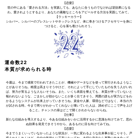
【恋愛】
世の中にある「愛される方法」を実践しても、あなたに合うものでなければ逆効果になる
わ。愛されようとするより、あなたの素敵なところをアピールする方法を実践してみて。
【ラッキーカラー】
シルバー。シルバーのブレスレットやネックレスなど、体に巻きつけるアクセサリーを身に
つけると、心を落ち着けられそう。
運命数22
本質が求められる時
今週は、今まで感覚で行われてきたことが、機械やデータなどを使って実行されるようなこ
とがありそうね。精度は高まりそうやけど、それによって手にしていたものを失う人がいれ
ば、努力が実るような人もいそうね。また、いくら表面を整えても、本質が伴っていないと
報われないような、ごまかしが効かないことが多く出てきそう。周囲の誰もが実力などをわ
かるようなシステムが出来上がっていきそうね。資金や人脈、環境などではなく、本当の力
が試される時。今まで周りがわかってくれないと嘆いていた人は、諦めずにここで声を上げ
ること。チャンスの扉はどこで開くかわからないからね。
【仕事】
新たな仕組みを導入するより、今ある仕組みをいかに活用するかに意識を向けてみて。思わ
ぬ効果を発見できそうやから、あるものに目を向けてみてね。
【恋愛】
今までうまくいっていなかったような状況が、一気に変わるような出来事が起こりそう。戸
惑うかもしれんけど、自分の気持ちに正直になってね。大切な存在なら真摯に向き合って。