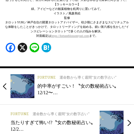
【ラッキーカラー】
緑。アイビーなどの観葉植物を机周りに置いてみて。
イラスト／風森美絵
監修
タロットYURI／神戸在住の開運タロットアドバイザー。幼少期にさまざまなスピリチュアル
な体験をしたことがきっかけで、タロットリーディングを始める。鋭い第六感を生かした“イ
ンスピレーションタロット”で多くの人の悩みを解決。
対面鑑定は
https://fortuneblossomyuri.com
まで。
Facebook
X
Line
Hatena
FORTUNE
運命数から導く週間“女の数字占い”
的中率がすごい！〝女の数秘術占い〟
12/12〜…
FORTUNE
運命数から導く週間“女の数字占い”
当たりすぎて怖い!?〝女の数秘術占い〟
12/2…