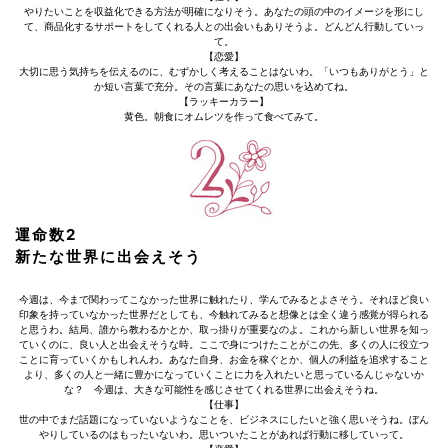
やりたいことを収益化できる方法が明確になりそう。あなたの頭の中のイメージを形にし
て、商品化するサポートをしてくれる人との出会いもありそうよ。どんどん行動していっ
て。
【恋愛】
大切に思う気持ちを伝えるのに、むずかしく考えることはないわ。「いつもありがとう」と
か短い言葉で充分。その言葉にあなたの思いを込めてね。
【ラッキーカラー】
黄色。朝食にオムレツを作って食べてみて。
運命数2
新たな世界に出会えそう
今週は、今まで関わってこなかった世界に触れたり、学んでみるとよさそう。それほど良い
印象を持っていなかった世界だとしても、今触れてみると想像とは全く違う感覚が得られる
と思うわ。結局、誰から教わるかとか、取っ掛りが重要なのよ。これから新しい世界を知っ
ていくのに、良い人と出会えそうな時。ここで身につけたことがこの先、多くの人に役立つ
ことに育っていくかもしれんわ。あなた自身、お金を稼ぐとか、個人の利益を追求すること
より、多くの人と一緒に豊かになっていくことに力を入れたいと思っているんじゃないか
な？ 今週は、大きな可能性を感じさせてくれる世界に出会えそうね。
【仕事】
世の中でまだ話題になっていないようなことを、ビジネスにしたいと強く思いそうね。ぼん
やりしているのはもったいないわ。思いついたことがあれば行動に移していって。