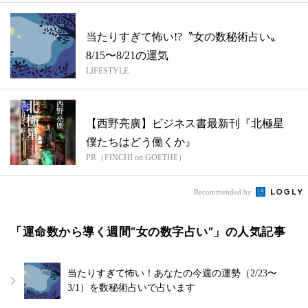
当たりすぎて怖い!?〝女の数秘術占い〟
8/15〜8/21の運気
LIFESTYLE
【西野亮廣】ビジネス書最新刊『北極星
僕たちはどう働くか』
PR（FINCHI on GOETHE）
Recommended by
「運命数から導く週間“女の数字占い”」の人気記事
当たりすぎて怖い！あなたの今週の運勢（2/23〜
3/1）を数秘術占いで占います