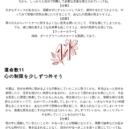
ろから、しっかりと自分で判断して必要な言葉を受け入れていってね。
【仕事】
大きなチャンスがあるなら、躊躇せずにチャレンジしてみて。成功するかどうかよりも、や
ってみて現場の空気を感じたりすることで、あなたの意識が高まりそうよ。
【恋愛】
周りの人からパートナーに対するよくない意見を聞いたりして、不安を感じてしまうかも。
でも、彼に惚れ直すような出来事も起こりそうよ。自分の気持ちを信じてね。
【ラッキーカラー】
深緑。ダークグリーンのスカートを新調してみて。
運命数11
心の制限を少しずつ外そう
今週は、自分を枠内に収めるような行動をしていたことに気づくかも。本当はもっと自分を
表現したり、注目を浴びたい気持ちがあるのに、人からどう思われるかを気にしたり、今あ
る安定した環境に執着していたかもしれんね。突き抜けたいという思いと、制限を掛ける気
持ちとのギャップで、心がバランスを崩してしまいそう。とはいえ、いきなり今までと180度
異なることをやると、あなたの中で恐怖心が湧き起こり、耐えられなくなってしまいそうや
から、急激な変化を起こすのはやめたほうがいいわ。少しずつでいいから、ゆっくりブレー
キを外していくことを心がけてね。
【仕事】
世の中に貢献していきたいことや、やるべきことが明確になりそう。周囲で論争などが起き
がちな時やけど、巻き込まれることなく、自分のやるべきことを淡々と形にしていってね。