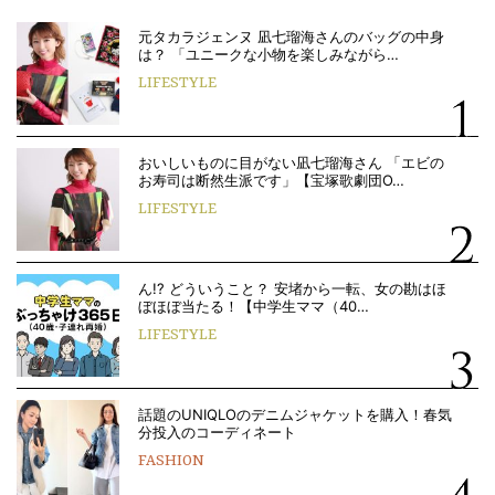
元タカラジェンヌ 凪七瑠海さんのバッグの中身
は？ 「ユニークな小物を楽しみながら…
LIFESTYLE
おいしいものに目がない凪七瑠海さん 「エビの
お寿司は断然生派です」【宝塚歌劇団O…
LIFESTYLE
ん!? どういうこと？ 安堵から一転、女の勘はほ
ぼほぼ当たる！【中学生ママ（40…
LIFESTYLE
話題のUNIQLOのデニムジャケットを購入！春気
分投入のコーディネート
FASHION