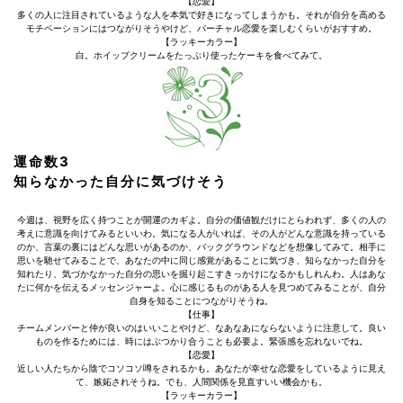
【恋愛】
多くの人に注目されているような人を本気で好きになってしまうかも。それが自分を高める
モチベーションにはつながりそうやけど、バーチャル恋愛を楽しむくらいがおすすめ。
【ラッキーカラー】
白。ホイップクリームをたっぷり使ったケーキを食べてみて。
運命数3
知らなかった自分に気づけそう
今週は、視野を広く持つことが開運のカギよ。自分の価値観だけにとらわれず、多くの人の
考えに意識を向けてみるといいわ。気になる人がいれば、その人がどんな意識を持っている
のか、言葉の裏にはどんな思いがあるのか、バックグラウンドなどを想像してみて。相手に
思いを馳せてみることで、あなたの中に同じ感覚があることに気づき、知らなかった自分を
知れたり、気づかなかった自分の思いを掘り起こすきっかけになるかもしれんわ。人はあな
たに何かを伝えるメッセンジャーよ。心に感じるものがある人を見つめてみることが、自分
自身を知ることにつながりそうね。
【仕事】
チームメンバーと仲が良いのはいいことやけど、なあなあにならないように注意して。良い
ものを作るためには、時にはぶつかり合うことも必要よ。緊張感を忘れないでね。
【恋愛】
近しい人たちから陰でコソコソ噂をされるかも。あなたが幸せな恋愛をしているように見え
て、嫉妬されそうね。でも、人間関係を見直すいい機会かも。
【ラッキーカラー】