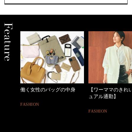
中身
【ワーママのきれいめカジ
40代の小顔メイク
ュアル通勤】
BEAUTY
FASHION