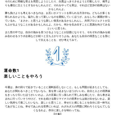
そのために明確な答えを用意しようとしたり、白黒はっきりさせようと行動したり、相手よ
りも優位に立とうとするかもしれんけど、それをやっても実は、それほど交渉の効果はない
かもしれんよ。
勝ち負けよりも考えるべきなのは、お互いがメリットを得られる方法やね。どちらが多くを
得られるかよりも、協力し合って新しいものを開拓していくほうが、おもしろい展開が待っ
ているわ。「まさか」と思うような新しい発見があるかもしれんし、共同プロジェクトが立
ち上がるようなことがあるかもしれんよ。だから、何かを生み出すことに意識を向けてみる
といいと思うわ。
また世の中では、自分の強みを見つけるようなことが話題になりそう。それぞれの強みを組
み合わせるコラボ企画などが続々と立ち上がりそうよね。あなたも自分の得意なことを形に
して伝えることを、ぜひ考えてみて。
運命数1
楽しいことをやろう
今週は、身の回りで起きていることに過剰反応しないこと。もしも問題が起きたとしても、
あなたが関わるべきことでないなら、首を突っ込まないほうがいいわ。自分と人との境界線
をきっちり引いたほうがいいわよ。人の言葉に引っ張られて苦しみを感じたり、自ら巻き込
まれに行っていそうやけど、それを続ける限りマイナスの世界からは抜け出せないわよ。楽
しい気持ちで過ごしたいなら、楽しいと思うこと、幸せだと感じることを自分に目一杯与え
てあげることね。幸せであふれる世界にいれば、わざわざ人の問題に関わろうとなんてしな
くなるわよ。存分に楽しさを味わってね。
【仕事】