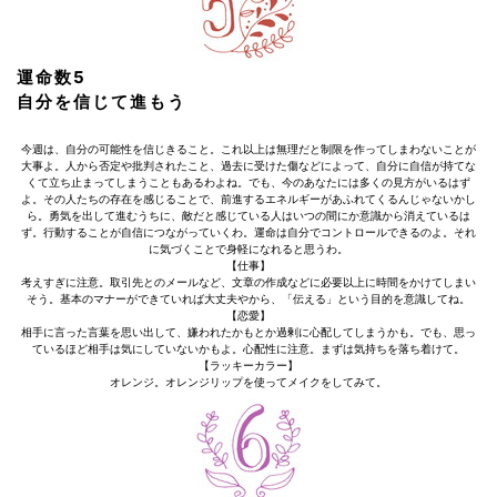
運命数5
自分を信じて進もう
今週は、自分の可能性を信じきること。これ以上は無理だと制限を作ってしまわないことが
大事よ。人から否定や批判されたこと、過去に受けた傷などによって、自分に自信が持てな
くて立ち止まってしまうこともあるわよね。でも、今のあなたには多くの見方がいるはず
よ。その人たちの存在を感じることで、前進するエネルギーがあふれてくるんじゃないかし
ら。勇気を出して進むうちに、敵だと感じている人はいつの間にか意識から消えているは
ず。行動することが自信につながっていくわ。運命は自分でコントロールできるのよ。それ
に気づくことで身軽になれると思うわ。
【仕事】
考えすぎに注意。取引先とのメールなど、文章の作成などに必要以上に時間をかけてしまい
そう。基本のマナーができていれば大丈夫やから、「伝える」という目的を意識してね。
【恋愛】
相手に言った言葉を思い出して、嫌われたかもとか過剰に心配してしまうかも。でも、思っ
ているほど相手は気にしていないかもよ。心配性に注意。まずは気持ちを落ち着けて。
【ラッキーカラー】
オレンジ。オレンジリップを使ってメイクをしてみて。