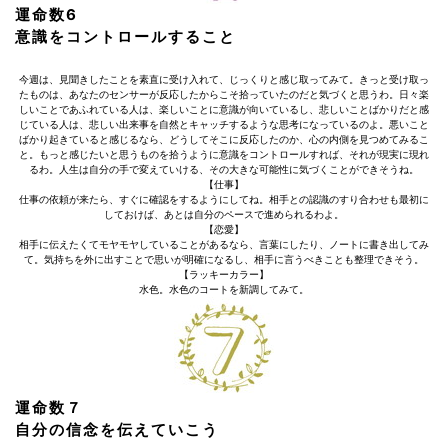
運命数6
意識をコントロールすること
今週は、見聞きしたことを素直に受け入れて、じっくりと感じ取ってみて。きっと受け取っ
たものは、あなたのセンサーが反応したからこそ拾っていたのだと気づくと思うわ。日々楽
しいことであふれている人は、楽しいことに意識が向いているし、悲しいことばかりだと感
じている人は、悲しい出来事を自然とキャッチするような思考になっているのよ。悪いこと
ばかり起きていると感じるなら、どうしてそこに反応したのか、心の内側を見つめてみるこ
と。もっと感じたいと思うものを拾うように意識をコントロールすれば、それが現実に現れ
るわ。人生は自分の手で変えていける、その大きな可能性に気づくことができそうね。
【仕事】
仕事の依頼が来たら、すぐに確認をするようにしてね。相手との認識のすり合わせも最初に
しておけば、あとは自分のペースで進められるわよ。
【恋愛】
相手に伝えたくてモヤモヤしていることがあるなら、言葉にしたり、ノートに書き出してみ
て。気持ちを外に出すことで思いが明確になるし、相手に言うべきことも整理できそう。
【ラッキーカラー】
水色。水色のコートを新調してみて。
運命数７
自分の信念を伝えていこう