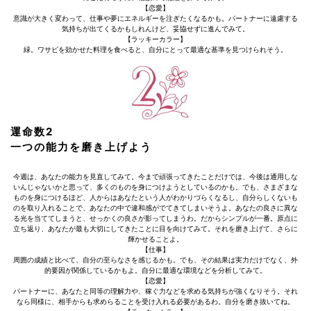
【恋愛】
意識が大きく変わって、仕事や夢にエネルギーを注ぎたくなるかも。パートナーに遠慮する
気持ちが出てくるかもしれんけど、妥協せずに進んでみて。
【ラッキーカラー】
緑。ワサビを効かせた料理を食べると、自分にとって最適な基準を見つけられそう。
運命数2
一つの能力を磨き上げよう
今週は、あなたの能力を見直してみて。今まで頑張ってきたことだけでは、今後は通用しな
いんじゃないかと思って、多くのものを身につけようとしているのかも。でも、さまざまな
ものを身につけるほど、人からはあなたという人がわかりづらくなるし、自分らしくないも
のを取り入れることで、あなたの中で違和感がでてきてしまいそうよ。あなたの良さに異な
る光を当ててしまうと、せっかくの良さが影ってしまうわ。だからシンプルが一番。原点に
立ち返り、あなたが最も大切にしてきたことに目を向けてみて。それを磨き上げて、さらに
輝かせることよ。
【仕事】
周囲の成績と比べて、自分の至らなさを感じるかも。でも、その結果は実力だけでなく、外
的要因が関係しているかもよ。自分に最適な環境などを分析してみて。
【恋愛】
パートナーに、あなたと同等の理解力や、稼ぐ力などを求める気持ちが強くなりそう。それ
なら同様に、相手からも求めらることを受け入れる必要があるわ。自分を磨き抜いてね。