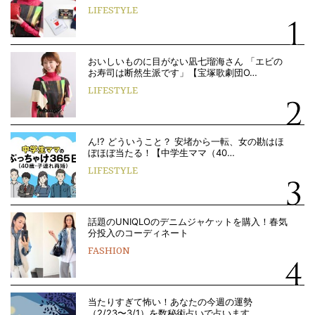
LIFESTYLE
おいしいものに目がない凪七瑠海さん 「エビの
お寿司は断然生派です」【宝塚歌劇団O…
LIFESTYLE
ん!? どういうこと？ 安堵から一転、女の勘はほ
ぼほぼ当たる！【中学生ママ（40…
LIFESTYLE
話題のUNIQLOのデニムジャケットを購入！春気
分投入のコーディネート
FASHION
当たりすぎて怖い！あなたの今週の運勢
（2/23〜3/1）を数秘術占いで占います