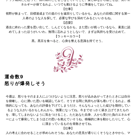
ネルギーが保てるわよ。いつでも動けるように準備をしておいてね。
【仕事】
視野が狭まって、目標達成までの道のりを遠回りしているかも。あなたの目標に関する第一
人者のような人を探して、必要な学びを深めてみるといいかもね。
【恋愛】
過去に終わった愛を思い出して、しんどくなるかも。まだ思いが残っているなら、素直に認
めてしまったほうがいいわ。無理に忘れようとしないで、まずは気持ちを受け止めて。
【ラッキーカラー】
黒。黒豆を食べると、心身を整える意識を持てそう。
運命数9
怒りが爆発しそう
今週は、怒りをそのまま人にぶつけないように注意。怒りが込みあがってきたときには自分
を俯瞰し、心に湧いた思いを確認してみて。そうする間に気持ちが落ち着いてくるわよ。感
情的になっても、あなたの評価を下げてしまうだけ。そんなちょっとした綻びを期待してい
るような人がいるかもしれんから、慎重になってね。今までせっかく築き上げてきたもの
を、壊してしまわないように気をつけること。ただあなた自身、人から受けた負のエネルギ
ーによって爆発してしまうほどの思いを抱えていそうね。積極的に体を動かしたりして、心
に溜まっているものを発散させてね。
【仕事】
人の考えに合わせることが求められそうね。あなたの意見が通りにくそうなときやから、マ