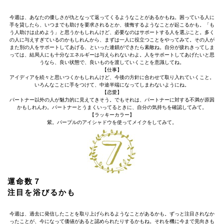
今週は、あなたの優しさが仇となって返ってくるようなことがあるかもね。困っている人に
手を貸したら、いつまでも助けを要求されるとか、後悔するようなことが起こるかも。「も
う人助けは止めよう」と思うかもしれんけど、必要なのはサポートする人を選ぶこと。多く
の人に与えすぎているのかもしれんから、まずは一人に役立つことをやってみて。その人が
また別の人をサポートしてあげる、といった連鎖ができたら素敵ね。自分が疲れきってしま
っては、結局人にも十分なエネルギーは与えられないわよ。人をサポートしてあげたいと思
うなら、良い状態で、良いものを渡していくことを意識してね。
【仕事】
アイディアを続々と思いつくかもしれんけど、今後の方針に合わせて取り入れていくこと。
いろんなことに手をつけて、中途半端になってしまわないようにね。
【恋愛】
パートナー以外の人が魅力的に見えてきそう。でもそれは、パートナーに対する不満が原因
かもしれんわ。パートナーとうまくいってるときに、自分の気持ちを確認してみて。
【ラッキーカラー】
紫。パープルのアイシャドウを使ってメイクをしてみて。
運命数７
注目を浴びるかも
今週は、過去に発信したことを取り上げられるようなことがあるかも。ずっと注目されなか
ったことが、今になって価値があると認められたりするかもね。それを機に今まで見向きも