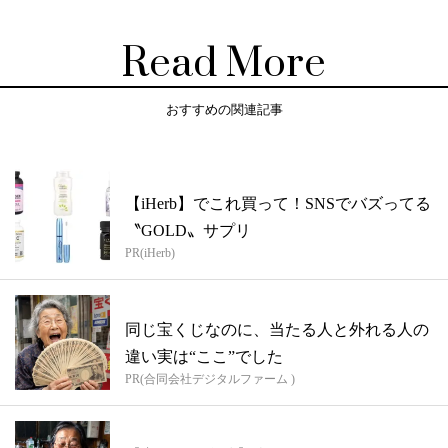
Read More
おすすめの関連記事
【iHerb】でこれ買って！SNSでバズってる
〝GOLD〟サプリ
PR(iHerb)
同じ宝くじなのに、当たる人と外れる人の
違い実は“ここ”でした
PR(合同会社デジタルファーム )