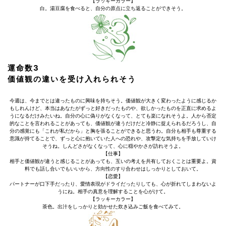
【ラッキーカラー】
白。湯豆腐を食べると、自分の原点に立ち返ることができそう。
運命数3
価値観の違いを受け入れられそう
今週は、今までとは違ったものに興味を持ちそう。価値観が大きく変わったように感じるか
もしれんけど、本当はあなたがずっと好きだったものや、欲しかったものを正直に求めるよ
うになるだけみたいね。自分の心に偽りがなくなって、とても楽になれそうよ。人から否定
的なことを言われることがあっても、価値観が違うだけだと冷静に捉えられるだろうし、自
分の感覚にも「これが私だから」と胸を張ることができると思うわ。自分も相手も尊重する
意識が持てることで、ずっと心に抱いていた人への恐れや、攻撃定な気持ちを手放していけ
そうね。しんどさがなくなって、心に穏やかさが訪れそうよ。
【仕事】
相手と価値観が違うと感じることがあっても、互いの考えを共有しておくことは重要よ。資
料でも話し合いでもいいから、方向性のすり合わせはしっかりとしておいて。
【恋愛】
パートナーが口下手だったり、愛情表現がドライだったりしても、心が折れてしまわないよ
うにね。相手の真意を理解することを心がけて。
【ラッキーカラー】
茶色。出汁をしっかりと効かせた炊き込みご飯を食べてみて。