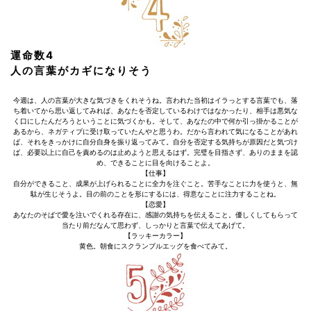
運命数4
人の言葉がカギになりそう
今週は、人の言葉が大きな気づきをくれそうね。言われた当初はイラっとする言葉でも、落
ち着いてから思い返してみれば、あなたを否定しているわけではなかったり、相手は悪気な
く口にしたんだろうということに気づくかも。そして、あなたの中で何か引っ掛かることが
あるから、ネガティブに受け取っていたんやと思うわ。だから言われて気になることがあれ
ば、それをきっかけに自分自身を振り返ってみて。自分を否定する気持ちが原因だと気づけ
ば、必要以上に自己を責めるのは止めようと思えるはず。完璧を目指さず、ありのままを認
め、できることに目を向けることよ。
【仕事】
自分ができること、成果が上げられることに全力を注ぐこと。苦手なことに力を使うと、無
駄が生じそうよ。目の前のことを形にするには、得意なことに注力することね。
【恋愛】
あなたのそばで愛を注いでくれる存在に、感謝の気持ちを伝えること。優しくしてもらって
当たり前だなんて思わず、しっかりと言葉で伝えてあげて。
【ラッキーカラー】
黄色。朝食にスクランブルエッグを食べてみて。