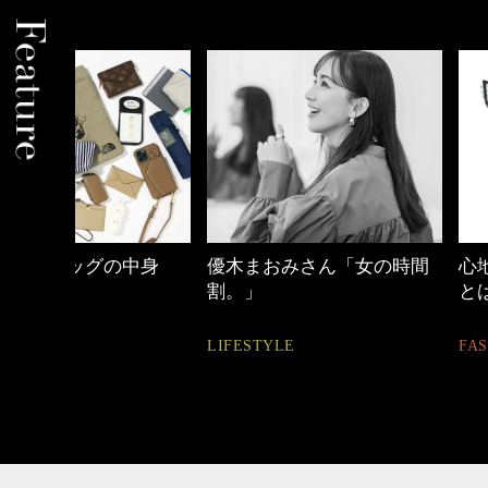
中身
優木まおみさん「女の時間
心地よくいられる
割。」
とは
LIFESTYLE
FASHION