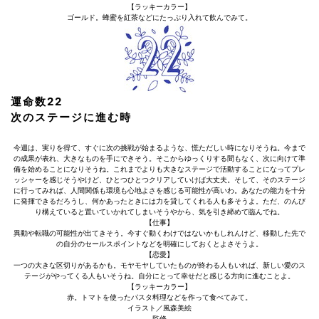
【ラッキーカラー】
ゴールド。蜂蜜を紅茶などにたっぷり入れて飲んでみて。
運命数22
次のステージに進む時
今週は、実りを得て、すぐに次の挑戦が始まるような、慌ただしい時になりそうね。今まで
の成果が表れ、大きなものを手にできそう。そこからゆっくりする間もなく、次に向けて準
備を始めることになりそうね。これまでよりも大きなステージで活動することになってプレ
ッシャーを感じそうやけど、ひとつひとつクリアしていけば大丈夫。そして、そのステージ
に行ってみれば、人間関係も環境も心地よさを感じる可能性が高いわ。あなたの能力を十分
に発揮できるだろうし、何かあったときには力を貸してくれる人も多そうよ。ただ、のんび
り構えていると置いていかれてしまいそうやから、気を引き締めて臨んでね。
【仕事】
異動や転職の可能性が出てきそう。今すぐ動くわけではないかもしれんけど、移動した先で
の自分のセールスポイントなどを明確にしておくとよさそうよ。
【恋愛】
一つの大きな区切りがあるかも。モヤモヤしていたものが終わる人もいれば、新しい愛のス
テージがやってくる人もいそうね。自分にとって幸せだと感じる方向に進むことよ。
【ラッキーカラー】
赤。トマトを使ったパスタ料理などを作って食べてみて。
イラスト／風森美絵
監修