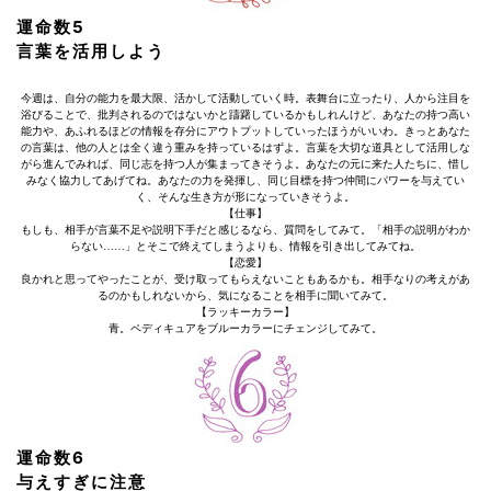
運命数5
言葉を活用しよう
今週は、自分の能力を最大限、活かして活動していく時。表舞台に立ったり、人から注目を
浴びることで、批判されるのではないかと躊躇しているかもしれんけど、あなたの持つ高い
能力や、あふれるほどの情報を存分にアウトプットしていったほうがいいわ。きっとあなた
の言葉は、他の人とは全く違う重みを持っているはずよ。言葉を大切な道具として活用しな
がら進んでみれば、同じ志を持つ人が集まってきそうよ。あなたの元に来た人たちに、惜し
みなく協力してあげてね。あなたの力を発揮し、同じ目標を持つ仲間にパワーを与えてい
く、そんな生き方が形になっていきそうよ。
【仕事】
もしも、相手が言葉不足や説明下手だと感じるなら、質問をしてみて。「相手の説明がわか
らない……」とそこで終えてしまうよりも、情報を引き出してみてね。
【恋愛】
良かれと思ってやったことが、受け取ってもらえないこともあるかも。相手なりの考えがあ
るのかもしれないから、気になることを相手に聞いてみて。
【ラッキーカラー】
青。ペディキュアをブルーカラーにチェンジしてみて。
運命数6
与えすぎに注意