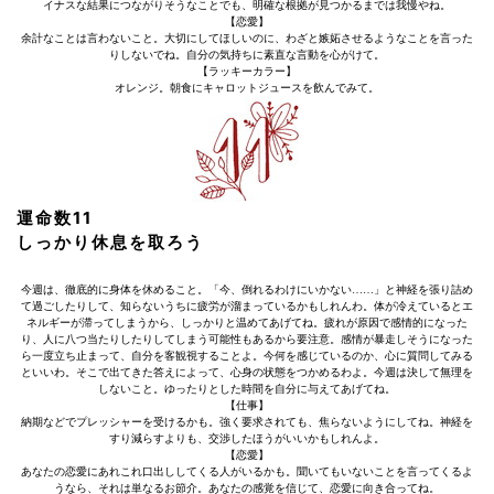
イナスな結果につながりそうなことでも、明確な根拠が見つかるまでは我慢やね。
【恋愛】
余計なことは言わないこと。大切にしてほしいのに、わざと嫉妬させるようなことを言った
りしないでね。自分の気持ちに素直な言動を心がけて。
【ラッキーカラー】
オレンジ。朝食にキャロットジュースを飲んでみて。
運命数11
しっかり休息を取ろう
今週は、徹底的に身体を休めること。「今、倒れるわけにいかない……」と神経を張り詰め
て過ごしたりして、知らないうちに疲労が溜まっているかもしれんわ。体が冷えているとエ
ネルギーが滞ってしまうから、しっかりと温めてあげてね。疲れが原因で感情的になった
り、人に八つ当たりしたりしてしまう可能性もあるから要注意。感情が暴走しそうになった
ら一度立ち止まって、自分を客観視することよ。今何を感じているのか、心に質問してみる
といいわ。そこで出てきた答えによって、心身の状態をつかめるわよ。今週は決して無理を
しないこと。ゆったりとした時間を自分に与えてあげてね。
【仕事】
納期などでプレッシャーを受けるかも。強く要求されても、焦らないようにしてね。神経を
すり減らすよりも、交渉したほうがいいかもしれんよ。
【恋愛】
あなたの恋愛にあれこれ口出ししてくる人がいるかも。聞いてもいないことを言ってくるよ
うなら、それは単なるお節介。あなたの感覚を信じて、恋愛に向き合ってね。