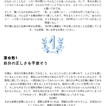
かなかったことなど、この一年の間にいろんなことがあったわよね。そして、幸せを感じた
こともたくさんあったはず。どんなに小さいことでもいいから、よかったことなどをどんど
ん書いてみてね。
そして、書いたものを読み上げて、「私、よく頑張った！」って自分を労ってあげること。
大晦日には、そんな日々を噛み締めつつ過ごしてみて。年をまたぐタイミングに「ありがと
う！」って言ってみるのもいいわね。そうすればきっと、2023年もハッピーでいられること
間違いなし！
年の瀬にあなた自身の幸せを実感し、2023年も素敵な一年を過ごされることを応援していま
す。では皆様、良いお年をお迎えください。
運命数1
自分の正しさを手放そう
今週は、自分の正義を見直してみること。もしかしたら正しさに縛られて、しんどさを感じ
ているんじゃないかな。過去にはその考えがあなたを守ってくれていたかもしれんけど、今
窮屈に感じているなら、一度自由になってみたらいいわ。他の人が考える正義に触れてみる
と、あなたの意識を大きく変えることができるかも。駄目だと思っていた世界に行ってみ
て、そこから今までいた場所を眺めてみれば、そのにいたら気づけなかったものが見えてく
るかもしれんよ。そして、自分を活かせるエリアや、逆にエネルギーが抑えられてしまうエ
リアがわかって、身を置くべき場所が明確になってきそうね。
【仕事】
大きな改善が必要になりそう。柔軟な思考でいれば、突破口が見つかりそうよ。正攻法だけ
にこだわらずに、複数の可能性を探ってみて。