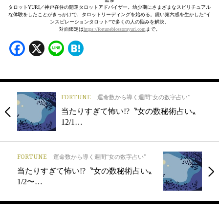
タロットYURI／神戸在住の開運タロットアドバイザー。幼少期にさまざまなスピリチュアル
な体験をしたことがきっかけで、タロットリーディングを始める。鋭い第六感を生かした“イ
ンスピレーションタロット”で多くの人の悩みを解決。
対面鑑定は
https://fortuneblossomyuri.com
まで。
Facebook
X
Line
Hatena
FORTUNE
運命数から導く週間“女の数字占い”
当たりすぎて怖い!?〝女の数秘術占い〟
12/1…
FORTUNE
運命数から導く週間“女の数字占い”
当たりすぎて怖い!?〝女の数秘術占い〟
1/2〜…