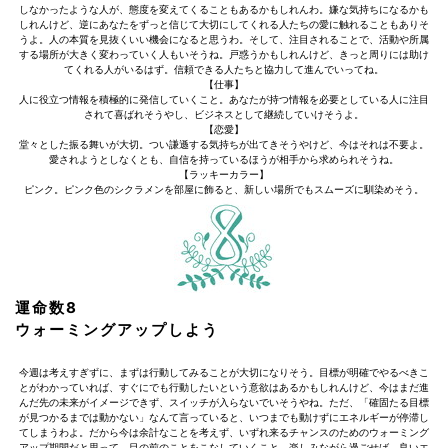
しなかったような人が、態度を変えてくることもあるかもしれんわ。嫌な気持ちになるかも
しれんけど、逆にあなたをずっと信じて大切にしてくれる人たちの愛に触れることもありそ
うよ。人の本質を見抜くいい機会になると思うわ。そして、注目されることで、活動や所属
する場所が大きく変わっていく人もいそうね。戸惑うかもしれんけど、きっと周りには助け
てくれる人がいるはず。信頼できる人たちと協力して進んでいってね。
【仕事】
人に役立つ情報を積極的に発信していくこと。あなたが持つ情報を必要としている人に注目
されて喜ばれそうやし、ビジネスとして継続していけそうよ。
【恋愛】
堂々とした振る舞いが大切。つい謙遜する気持ちが出てきそうやけど、今はそれは不要よ。
愛されようとしなくとも、自信を持っているほうが相手から求められそうね。
【ラッキーカラー】
ピンク。ピンク色のシクラメンを部屋に飾ると、新しい場所でもスムーズに馴染めそう。
運命数8
ウォーミングアップしよう
今週は考えすぎずに、まずは行動してみることが大切になりそう。目標が明確でやるべきこ
とがわかっていれば、すぐにでも行動したいという意欲はあるかもしれんけど、今はまだ進
んだ先の未来がイメージできず、スイッチが入らないでいそうやね。ただ、「確固たる目標
が見つかるまでは動かない」なんて言っていると、いつまでも動けずにエネルギーが停滞し
てしまうわよ。だから今は余計なことを考えず、いずれ来るチャンスのためのウォーミング
アップ期間だと思って、目の前のことをこなしていくこと。楽しみながら過ごせば、良いエ