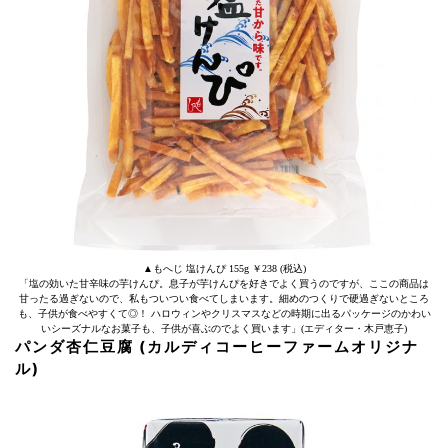
▲もへじ 塩けんぴ 155g ￥238 (税込)
「塩の効いた甘辛味の芋けんぴ。息子が芋けんぴを好きでよく買うのですが、ここの商品は
甘ったる過ぎないので、私もついつい食べてしまいます。細めのつくりで硬過ぎないところ
も、子供が食べやすくて◎！ ハロウィンやクリスマスなどの時期に出るパッケージのかわい
いシーズナルなお菓子も、子供が喜ぶのでよく買います」(エディター・木戸恵子)
パンダ杏仁豆腐 (カルディコーヒーファームオリジナ
ル)