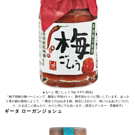
▲もへじ 梅ごしょう 50g ￥475 (税込)
「柚子胡椒の梅バージョンで、酸味と辛味がいい。数年前からリピ買いしています。あっさ
り系の鍋の薬味によくて、一番合うのはねぎま鍋。納豆に入れたり、焼いたおあげにつけた
り、かまぼこに挟んだり、わりと何にでも合います」(美容エディター・斉藤裕子)
ギータ ローガンジョシュ