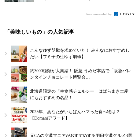
Recommended by
「美味しいもの」の人気記事
こんなゆず胡椒を求めていた！ みんなにおすすめし
たい【フミ子の生ゆず胡椒】
約3000種類が大集結！ 阪急 うめだ本店で「阪急バレ
ンタインチョコレート博覧会…
北海道限定の「生食感チェルシー」はばらまき土産
にもおすすめの名品！
2025年、あなたがいちばんハマった食べ物は？
【Domaniアワード】
元CAの空港マニアがおすすめする羽田空港グルメ3選