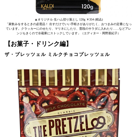
▲オリジナル 生ハム切り落とし 120g ￥354 (税込)
「家飲みをするときの必需品！ 出すだけでいい手軽さがありがたく、おつまみの定番になっ
ています。クラッカーにのせたり、マリネにしたり、普段のサラダに入れたり……などアレ
ンジもきくので冷蔵庫にストックしています」（エディター・岡野亜紀子）
【お菓子・ドリンク編】
ザ・プレッツェル ミルクチョコプレッツェル