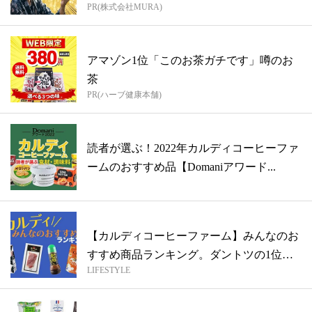
PR(株式会社MURA)
アマゾン1位「このお茶ガチです」噂のお
茶
PR(ハーブ健康本舗)
読者が選ぶ！2022年カルディコーヒーファ
ームのおすすめ品【Domaniアワード...
【カルディコーヒーファーム】みんなのお
すすめ商品ランキング。ダントツの1位は
LIFESTYLE
アレ...