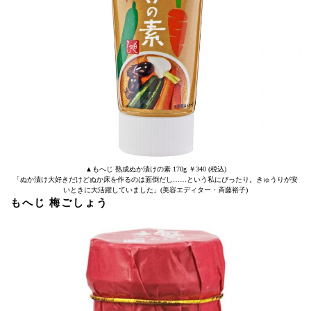
▲もへじ 熟成ぬか漬けの素 170g ￥340 (税込)
「ぬか漬け大好きだけどぬか床を作るのは面倒だし……という私にぴったり。きゅうりが安
いときに大活躍していました」(美容エディター・斉藤裕子)
もへじ 梅ごしょう