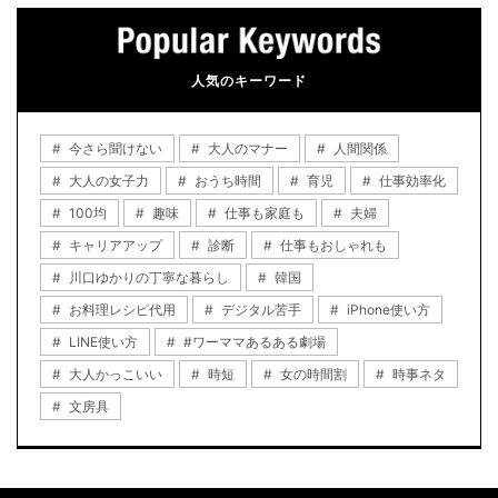
人気のキーワード
今さら聞けない
大人のマナー
人間関係
大人の女子力
おうち時間
育児
仕事効率化
100均
趣味
仕事も家庭も
夫婦
キャリアアップ
診断
仕事もおしゃれも
川口ゆかりの丁寧な暮らし
韓国
お料理レシピ代用
デジタル苦手
iPhone使い方
LINE使い方
#ワーママあるある劇場
大人かっこいい
時短
女の時間割
時事ネタ
文房具