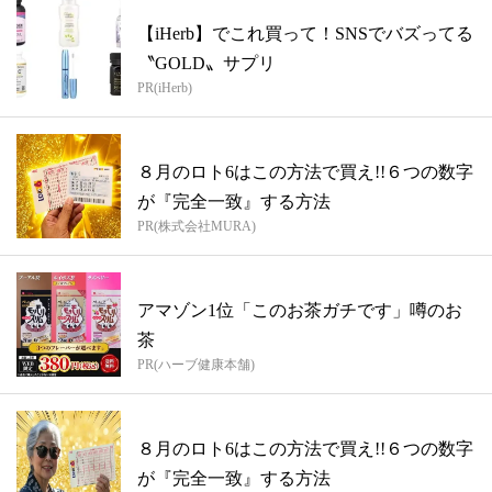
【iHerb】でこれ買って！SNSでバズってる
〝GOLD〟サプリ
PR(iHerb)
８月のロト6はこの方法で買え!!６つの数字
が『完全一致』する方法
PR(株式会社MURA)
アマゾン1位「このお茶ガチです」噂のお
茶
PR(ハーブ健康本舗)
８月のロト6はこの方法で買え!!６つの数字
が『完全一致』する方法