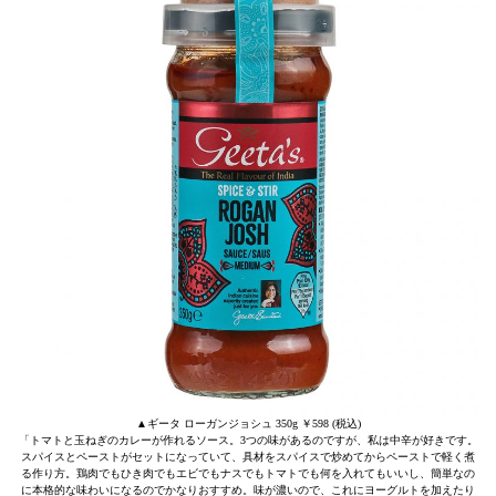
▲ギータ ローガンジョシュ 350g ￥598 (税込)
「トマトと玉ねぎのカレーが作れるソース。3つの味があるのですが、私は中辛が好きです。
スパイスとペーストがセットになっていて、具材をスパイスで炒めてからペーストで軽く煮
る作り方。鶏肉でもひき肉でもエビでもナスでもトマトでも何を入れてもいいし、簡単なの
に本格的な味わいになるのでかなりおすすめ。味が濃いので、これにヨーグルトを加えたり