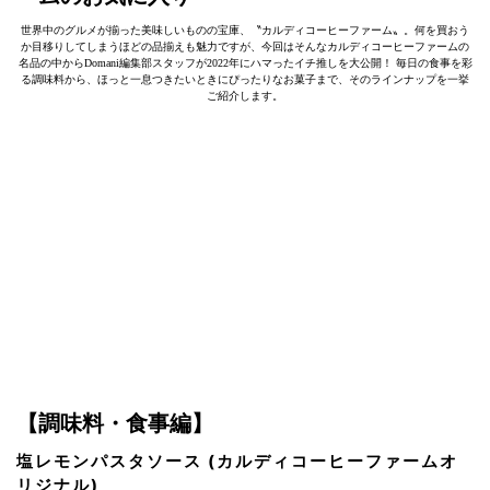
世界中のグルメが揃った美味しいものの宝庫、〝カルディコーヒーファーム〟。何を買おう
か目移りしてしまうほどの品揃えも魅力ですが、今回はそんなカルディコーヒーファームの
名品の中からDomani編集部スタッフが2022年にハマったイチ推しを大公開！ 毎日の食事を彩
る調味料から、ほっと一息つきたいときにぴったりなお菓子まで、そのラインナップを一挙
ご紹介します。
【調味料・食事編】
塩レモンパスタソース (カルディコーヒーファームオ
リジナル)