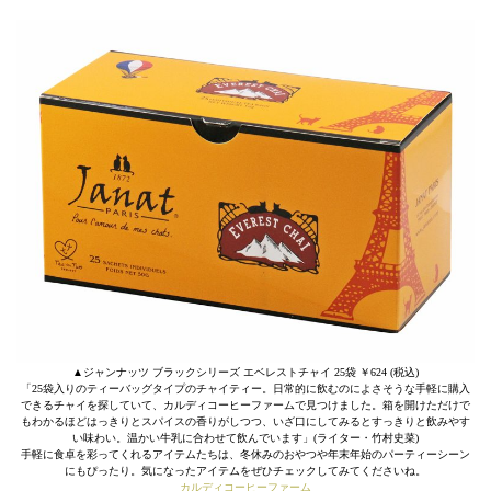
▲ジャンナッツ ブラックシリーズ エベレストチャイ 25袋 ￥624 (税込)
「25袋入りのティーバッグタイプのチャイティー。日常的に飲むのによさそうな手軽に購入
できるチャイを探していて、カルディコーヒーファームで見つけました。箱を開けただけで
もわかるほどはっきりとスパイスの香りがしつつ、いざ口にしてみるとすっきりと飲みやす
い味わい。温かい牛乳に合わせて飲んでいます」(ライター・竹村史菜)
手軽に食卓を彩ってくれるアイテムたちは、冬休みのおやつや年末年始のパーティーシーン
にもぴったり。気になったアイテムをぜひチェックしてみてくださいね。
カルディコーヒーファーム