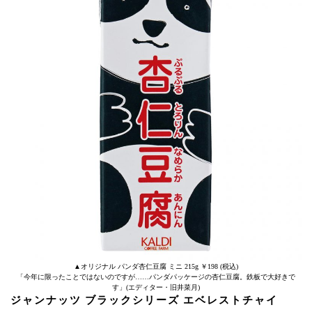
▲オリジナル パンダ杏仁豆腐 ミニ 215g ￥198 (税込)
「今年に限ったことではないのですが……パンダパッケージの杏仁豆腐。鉄板で大好きで
す」(エディター・旧井菜月)
ジャンナッツ ブラックシリーズ エベレストチャイ