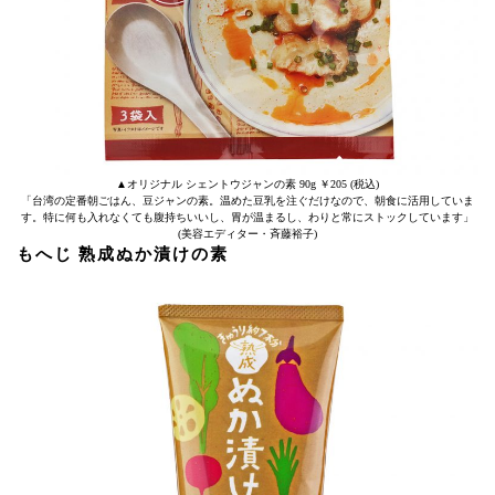
▲オリジナル シェントウジャンの素 90g ￥205 (税込)
「台湾の定番朝ごはん、豆ジャンの素。温めた豆乳を注ぐだけなので、朝食に活用していま
す。特に何も入れなくても腹持ちいいし、胃が温まるし、わりと常にストックしています」
(美容エディター・斉藤裕子)
もへじ 熟成ぬか漬けの素