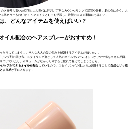
ゆとりのある落ち着いた空間も大人世代に評判。丁寧なカウンセリングで髪質や骨格、肌の色に合う、大
る艶カラーもお任せ！ ヘアメイクとしても活躍し、最新のコスメ事情にも詳しい。
には、どんなアイテムを使えばいい？
アオイル配合のヘアスプレーがおすすめ！
ったりしてしまう…。そんな大人の髪の悩みを解消するアイテムが知りたい。
イリング剤の選び方。スタイリング剤として人気のオイルやバームはしっかりツヤ感を出せる反面、
サついていたり、ボリュームがなかったりすると疲れて見えてしまうことも。
ージケアができるオイルを配合
しているので、スタイリングの仕上げに使用することで
自然なツヤ感
とまり感
が手に入ります。