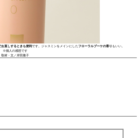
でお直しするときも便利
です。ジャスミンをメインにした
フローラルブーケの香り
もいい。
※個人の感想です
取材・文／岸田雅子