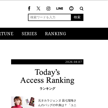
検索
RTUNE
SERIES
RANKING
2026.08.07
ランキング
元タカラジェンヌ 凪七瑠海さ
んのバッグの中身は？ 「ユニ