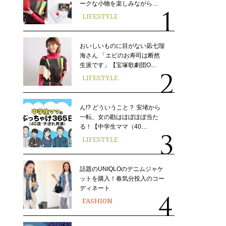
ークな小物を楽しみながら…
LIFESTYLE
おいしいものに目がない凪七瑠
海さん 「エビのお寿司は断然
生派です」【宝塚歌劇団O…
LIFESTYLE
ん!? どういうこと？ 安堵から
一転、女の勘はほぼほぼ当た
る！【中学生ママ（40…
LIFESTYLE
話題のUNIQLOのデニムジャケ
ットを購入！春気分投入のコー
ディネート
FASHION