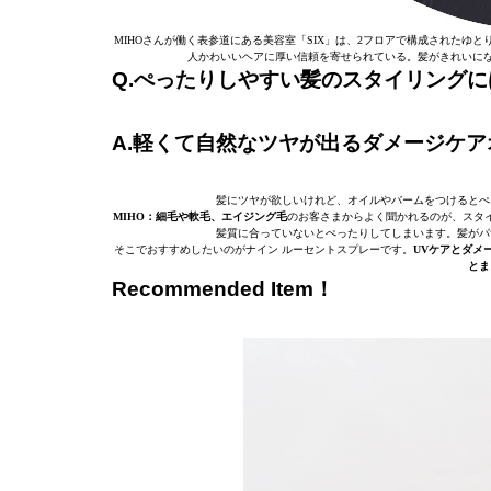
MIHOさんが働く表参道にある美容室「SIX」は、2フロアで構成された
人かわいいヘアに厚い信頼を寄せられている。髪がきれいにな
Q.ぺったりしやすい髪のスタイリング
A.軽くて自然なツヤが出るダメージケ
髪にツヤが欲しいけれど、オイルやバームをつけるとぺ
MIHO：細毛や軟毛、エイジング毛
のお客さまからよく聞かれるのが、スタ
髪質に合っていないとぺったりしてしまいます。髪がパ
そこでおすすめしたいのがナイン ルーセントスプレーです。
UVケアとダメ
とま
Recommended Item！