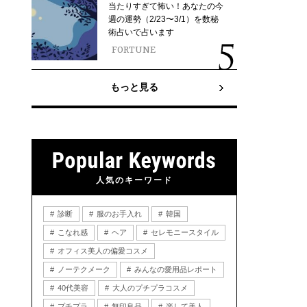
当たりすぎて怖い！あなたの今
週の運勢（2/23〜3/1）を数秘
術占いで占います
FORTUNE
もっと見る
人気のキーワード
診断
服のお手入れ
韓国
こなれ感
ヘア
セレモニースタイル
オフィス美人の偏愛コスメ
ノーテクメーク
みんなの愛用品レポート
40代美容
大人のプチプラコスメ
プチプラ
無印良品
楽して美人