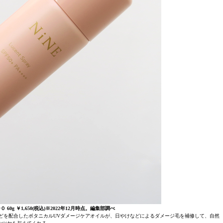
0g ￥1,650(税込)※2022年12月時点。編集部調べ
どを配合したボタニカルUVダメージケアオイルが、日やけなどによるダメージ毛を補修して、自然