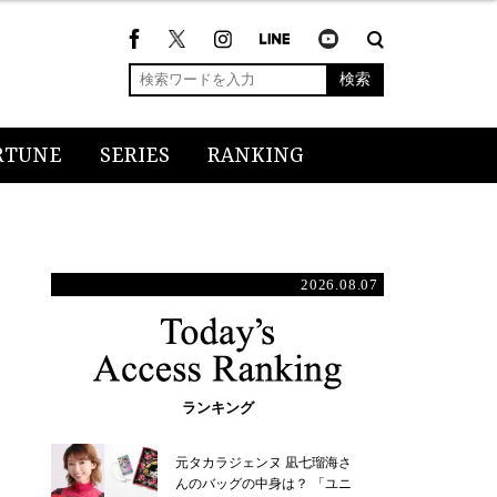
検索
RTUNE
SERIES
RANKING
2026.08.07
ランキング
元タカラジェンヌ 凪七瑠海さ
んのバッグの中身は？ 「ユニ