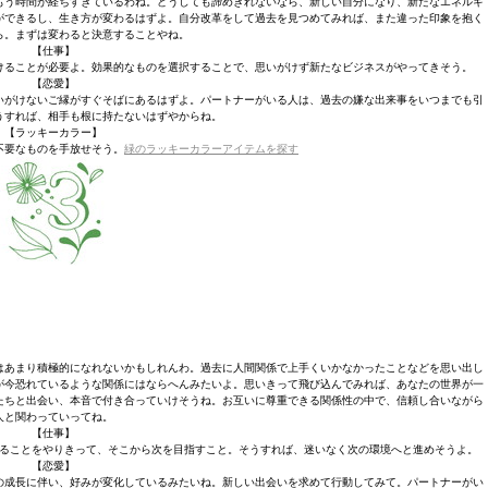
もう時間が経ちすぎているわね。どうしても諦めきれないなら、新しい自分になり、新たなエネルギ
ができるし、生き方が変わるはずよ。自分改革をして過去を見つめてみれば、また違った印象を抱く
ら。まずは変わると決意することやね。
【仕事】
けることが必要よ。効果的なものを選択することで、思いがけず新たなビジネスがやってきそう。
【恋愛】
いがけないご縁がすぐそばにあるはずよ。パートナーがいる人は、過去の嫌な出来事をいつまでも引
うすれば、相手も根に持たないはずやからね。
【ラッキーカラー】
不要なものを手放せそう。
緑のラッキーカラーアイテムを探す
はあまり積極的になれないかもしれんわ。過去に人間関係で上手くいかなかったことなどを思い出し
が今恐れているような関係にはならへんみたいよ。思いきって飛び込んでみれば、あなたの世界が一
たちと出会い、本音で付き合っていけそうね。お互いに尊重できる関係性の中で、信頼し合いながら
人と関わっていってね。
【仕事】
ることをやりきって、そこから次を目指すこと。そうすれば、迷いなく次の環境へと進めそうよ。
【恋愛】
の成長に伴い、好みが変化しているみたいね。新しい出会いを求めて行動してみて。パートナーがい