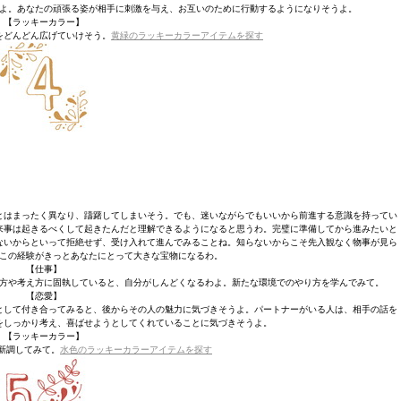
よ。あなたの頑張る姿が相手に刺激を与え、お互いのために行動するようになりそうよ。
【ラッキーカラー】
をどんどん広げていけそう。
黄緑のラッキーカラーアイテムを探す
とはまったく異なり、躊躇してしまいそう。でも、迷いながらでもいいから前進する意識を持ってい
来事は起きるべくして起きたんだと理解できるようになると思うわ。完璧に準備してから進みたいと
ないからといって拒絶せず、受け入れて進んでみることね。知らないからこそ先入観なく物事が見ら
この経験がきっとあなたにとって大きな宝物になるわ。
【仕事】
方や考え方に固執していると、自分がしんどくなるわよ。新たな環境でのやり方を学んでみて。
【恋愛】
として付き合ってみると、後からその人の魅力に気づきそうよ。パートナーがいる人は、相手の話を
をしっかり考え、喜ばせようとしてくれていることに気づきそうよ。
【ラッキーカラー】
新調してみて。
水色のラッキーカラーアイテムを探す