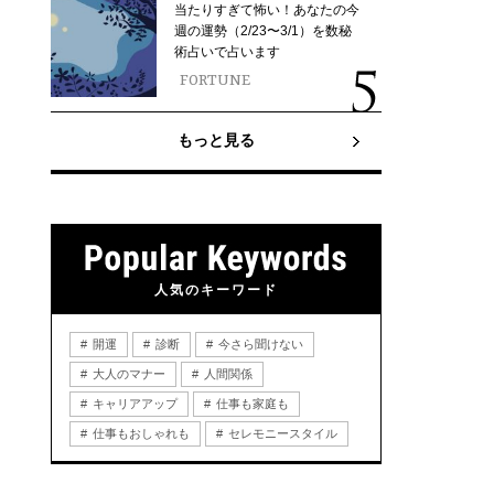
当たりすぎて怖い！あなたの今
週の運勢（2/23〜3/1）を数秘
術占いで占います
FORTUNE
もっと見る
人気のキーワード
開運
診断
今さら聞けない
大人のマナー
人間関係
キャリアアップ
仕事も家庭も
仕事もおしゃれも
セレモニースタイル