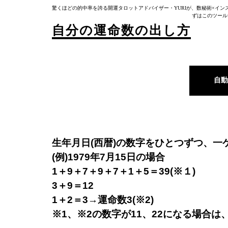
驚くほどの的中率を誇る開運タロットアドバイザー・YURIが、数秘術×インス
ずはこのツール
自分の運命数の出し方
自動
生年月日(西暦)の数字をひとつずつ、
(例)1979年7月15日の場合
1＋9＋7＋9＋7＋1＋5＝39(※１)
3＋9＝12
1＋2＝3→運命数3(※2)
※1、※2の数字が11、22になる場合は