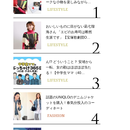
ークな小物を楽しみながら…
LIFESTYLE
おいしいものに目がない凪七瑠
海さん 「エビのお寿司は断然
生派です」【宝塚歌劇団O…
LIFESTYLE
ん!? どういうこと？ 安堵から
一転、女の勘はほぼほぼ当た
る！【中学生ママ（40…
LIFESTYLE
話題のUNIQLOのデニムジャケ
ットを購入！春気分投入のコー
ディネート
FASHION