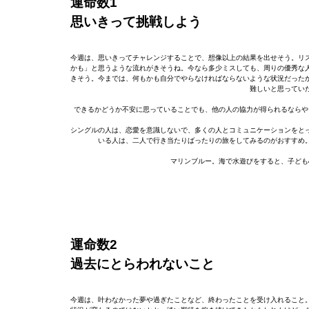
運命数1
思いきって挑戦しよう
今週は、思いきってチャレンジすることで、想像以上の結果を出せそう。リ
かも」と思うような流れがきそうね。今なら多少ミスしても、周りの優秀な
きそう。今までは、何もかも自分でやらなければならないような状況だった
難しいと思ってい
できるかどうか不安に思っていることでも、他の人の協力が得られるならや
シングルの人は、恋愛を意識しないで、多くの人とコミュニケーションをと
いる人は、二人で行き当たりばったりの旅をしてみるのがおすすめ
マリンブルー。海で水遊びをすると、子ども
運命数2
過去にとらわれないこと
今週は、叶わなかった夢や過ぎたことなど、終わったことを受け入れること