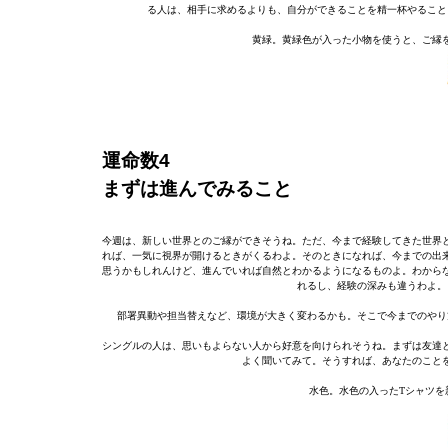
る人は、相手に求めるよりも、自分ができることを精一杯やること
黄緑。黄緑色が入った小物を使うと、ご縁
運命数4
まずは進んでみること
今週は、新しい世界とのご縁ができそうね。ただ、今まで経験してきた世界
れば、一気に視界が開けるときがくるわよ。そのときになれば、今までの出
思うかもしれんけど、進んでいれば自然とわかるようになるものよ。わから
れるし、経験の深みも違うわよ。
部署異動や担当替えなど、環境が大きく変わるかも。そこで今までのやり
シングルの人は、思いもよらない人から好意を向けられそうね。まずは友達
よく聞いてみて。そうすれば、あなたのこと
水色。水色の入ったTシャツを