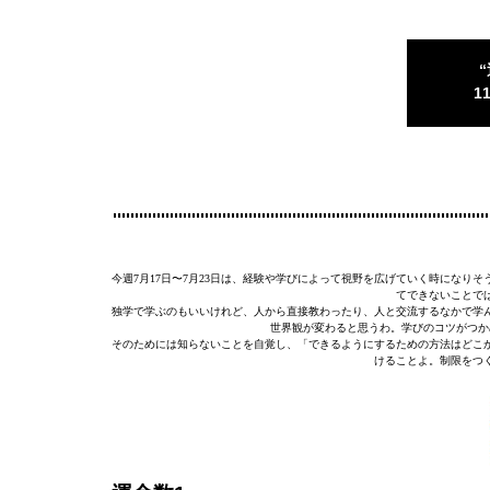
1
今週7月17日〜7月23日は、経験や学びによって視野を広げていく時にな
てできないことで
独学で学ぶのもいいけれど、人から直接教わったり、人と交流するなかで学
世界観が変わると思うわ。学びのコツがつか
そのためには知らないことを自覚し、「できるようにするための方法はどこ
けることよ。制限をつ