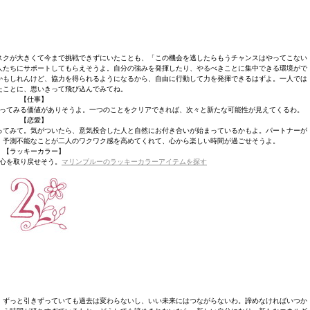
スクが大きくて今まで挑戦できずにいたことも、「この機会を逃したらもうチャンスはやってこない
人たちにサポートしてもらえそうよ。自分の強みを発揮したり、やるべきことに集中できる環境がで
かもしれんけど、協力を得られるようになるから、自由に行動して力を発揮できるはずよ。一人では
たことに、思いきって飛び込んでみてね。
【仕事】
ってみる価値がありそうよ。一つのことをクリアできれば、次々と新たな可能性が見えてくるわ。
【恋愛】
ってみて。気がついたら、意気投合した人と自然にお付き合いが始まっているかもよ。パートナーが
。予測不能なことが二人のワクワク感を高めてくれて、心から楽しい時間が過ごせそうよ。
【ラッキーカラー】
心を取り戻せそう。
マリンブルーのラッキーカラーアイテムを探す
。ずっと引きずっていても過去は変わらないし、いい未来にはつながらないわ。諦めなければいつか