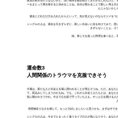
状況が変わるのではないかと、淡い期待を抱き続けてきたかもしれんけど、
ーをまとって再出発すると決めることね。自分が変わることで新しい考え方
んじゃないかし
過去にどれだけ力を入れたからといって、先が見えないのならケジメをつ
シングルの人は、過去を引きずらずに、新しい出会いに目を向けてみて。思
きずらないことよ。そ
緑。青じそを使った料理を食べると、
運命数3
人間関係のトラウマを克服できそう
今週は、新たな人と出会える場に誘われることが増えそうね。ただ、あなた
て、尻込みしてしまうのかもね。でも、これから出会う人たちとは、あなた
気に開かれそうやわ。今まで心を鎧で守っていた人も、やっと心を開ける人
突然物足りなさを感じて、もっと力試しをしたいと思うかも。まずは今でき
シングルの人は、今までとまったく違うタイプの人が気になりそう。あなた