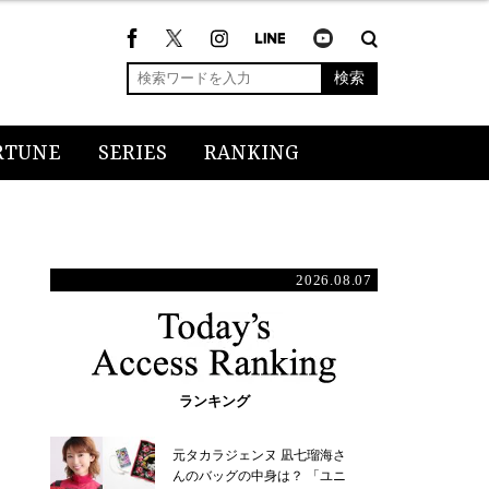
検索
RTUNE
SERIES
RANKING
2026.08.07
ランキング
元タカラジェンヌ 凪七瑠海さ
んのバッグの中身は？ 「ユニ