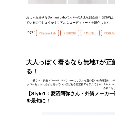
おしゃれ好きなDomani LabメンバーのALL私服企画！ 
ているのでしょうか？リアルなコーディネートを紹介します。
Tags：
Domani Lab
吉田美帆
杉山迪子
杉本 緑
大人っぽく着るなら無地Tが正
る！
働くママ代表・Domani Labメンバーのリアルな夏の装いを徹底取材
クローゼットに必ずと言っていいほどある超定番アイテムですが、Labメン
る着こな
【Style1：菱沼阿弥さん・外資メー
を最旬に！