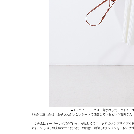
▲Tシャツ：ユニクロ 肩がけしたニット：ユ
汚れが目立つ白は、お子さんがいないシーンで堪能しているという吉田さん。
「この夏はオーバーサイズのTシャツが欲しくてユニクロのメンズサイズを
です。久しぶりの夫婦デートだったこの日は、新調したTシャツを主役に女