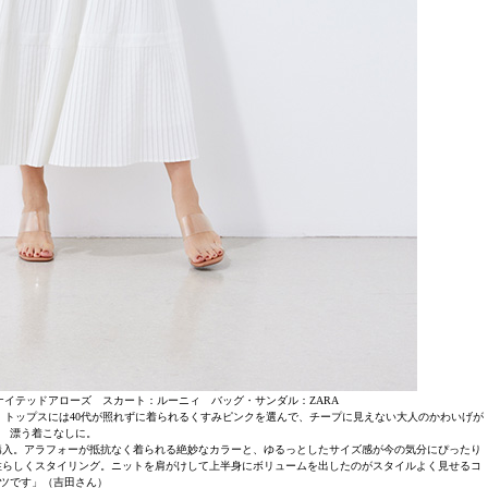
ナイテッドアローズ スカート：ルーニィ バッグ・サンダル：ZARA
トップスには40代が照れずに着られるくすみピンクを選んで、チープに見えない大人のかわいげが
漂う着こなしに。
購入。アラフォーが抵抗なく着られる絶妙なカラーと、ゆるっとしたサイズ感が今の気分にぴったり
性らしくスタイリング。ニットを肩がけして上半身にボリュームを出したのがスタイルよく見せるコ
ツです」（吉田さん）