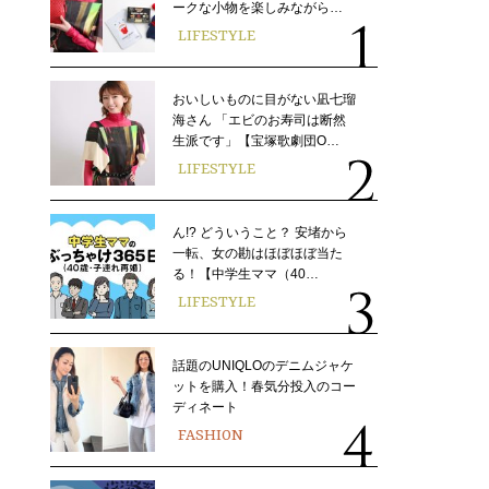
ークな小物を楽しみながら…
LIFESTYLE
おいしいものに目がない凪七瑠
海さん 「エビのお寿司は断然
生派です」【宝塚歌劇団O…
LIFESTYLE
ん!? どういうこと？ 安堵から
一転、女の勘はほぼほぼ当た
る！【中学生ママ（40…
LIFESTYLE
話題のUNIQLOのデニムジャケ
ットを購入！春気分投入のコー
ディネート
FASHION