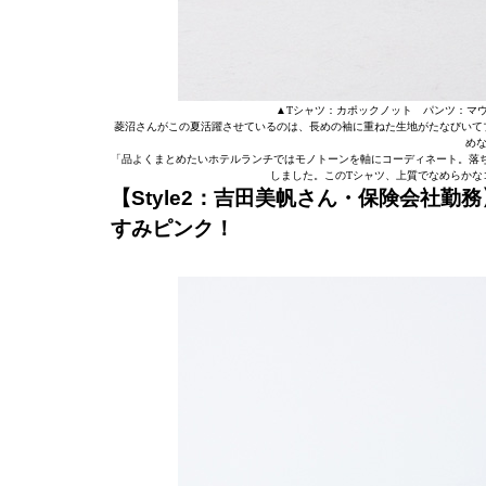
▲Tシャツ：カポックノット パンツ：マ
菱沼さんがこの夏活躍させているのは、長めの袖に重ねた生地がたなびいて
め
「品よくまとめたいホテルランチではモノトーンを軸にコーディネート。落
しました。このTシャツ、上質でなめらかな
【Style2：吉田美帆さん・保険会社
すみピンク！