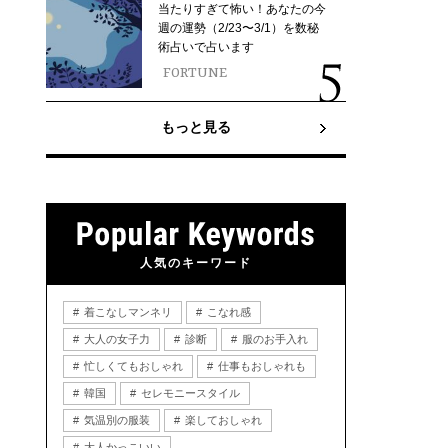
当たりすぎて怖い！あなたの今
週の運勢（2/23〜3/1）を数秘
術占いで占います
FORTUNE
もっと見る
人気のキーワード
着こなしマンネリ
こなれ感
大人の女子力
診断
服のお手入れ
忙しくてもおしゃれ
仕事もおしゃれも
韓国
セレモニースタイル
気温別の服装
楽しておしゃれ
大人かっこいい