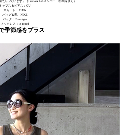
入っています」（Domani Labメンバー・杉本緑さん）
トップス＆ピアス：GU
スカート：ATON
バッグ＆靴：NIKE
バッグ：Courrèges
ネックレス：in mood
で季節感をプラス