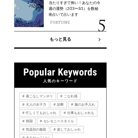
当たりすぎて怖い！あなたの今
週の運勢（2/23〜3/1）を数秘
術占いで占います
FORTUNE
もっと見る
人気のキーワード
着こなしマンネリ
こなれ感
大人の女子力
診断
服のお手入れ
忙しくてもおしゃれ
仕事もおしゃれも
韓国
セレモニースタイル
気温別の服装
楽しておしゃれ
大人かっこいい