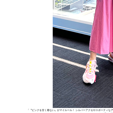
「〝ピンクを甘く着ない〟がマイルール！ シルバーアクセやスポーティな