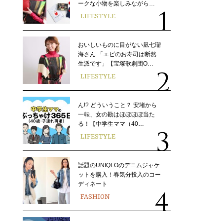
ークな小物を楽しみながら…
LIFESTYLE
おいしいものに目がない凪七瑠
海さん 「エビのお寿司は断然
生派です」【宝塚歌劇団O…
LIFESTYLE
ん!? どういうこと？ 安堵から
一転、女の勘はほぼほぼ当た
る！【中学生ママ（40…
LIFESTYLE
話題のUNIQLOのデニムジャケ
ットを購入！春気分投入のコー
ディネート
FASHION