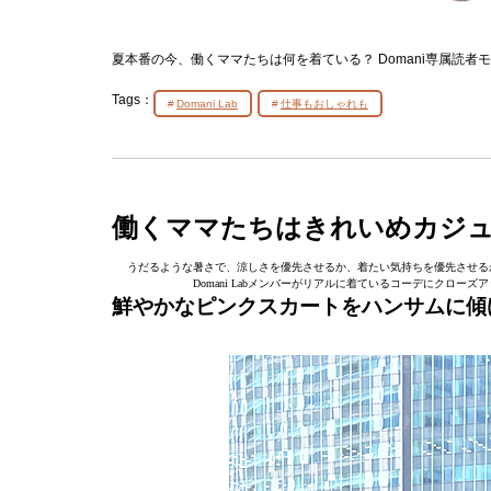
夏本番の今、働くママたちは何を着ている？ Domani専属読者モ
Tags：
Domani Lab
仕事もおしゃれも
働くママたちはきれいめカジ
うだるような暑さで、涼しさを優先させるか、着たい気持ちを優先させるか
Domani Labメンバーがリアルに着ているコーデにクロ
鮮やかなピンクスカートをハンサムに傾