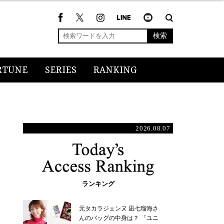
検索
RTUNE
SERIES
RANKING
2026.08.07
ランキング
元タカラジェンヌ 凪七瑠海さ
んのバッグの中身は？ 「ユニ