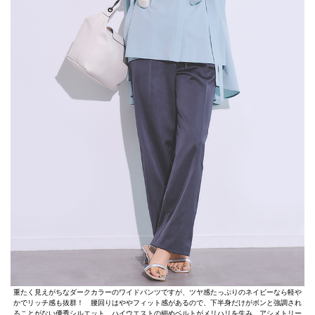
重たく見えがちなダークカラーのワイドパンツですが、ツヤ感たっぷりのネイビーなら軽や
かでリッチ感も抜群！ 腰回りはややフィット感があるので、下半身だけがボンと強調され
ることがない優秀シルエット。ハイウエストの細めベルトがメリハリを生み、アシメトリー