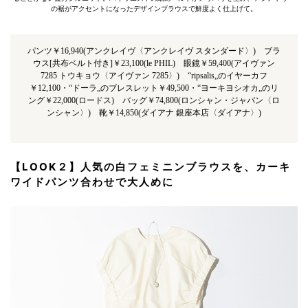
の裾がアクセントになったデザインブラウスで鮮度よく仕上げて。
パンツ￥16,940(アンクレイヴ〈アンクレイヴ スタンダード〉) ブラ
ウス[共布ベルト付き]￥23,100(le PHIL) 眼鏡￥59,400(アイヴァン
7285 トウキョウ〈アイヴァン 7285〉) “ripsalis„のイヤーカフ
￥12,100・“ドーラ„のブレスレット￥49,500・“ヨーキヨシオカ„のリ
ング￥22,000(ロードス) バッグ￥74,800(ロンシャン・ジャパン〈ロ
ンシャン〉) 靴￥14,850(ダイアナ 銀座本店〈ダイアナ〉)
【LOOK２】人気の白フェミニンブラウスを、カーキ
ワイドパンツ合わせで大人めに