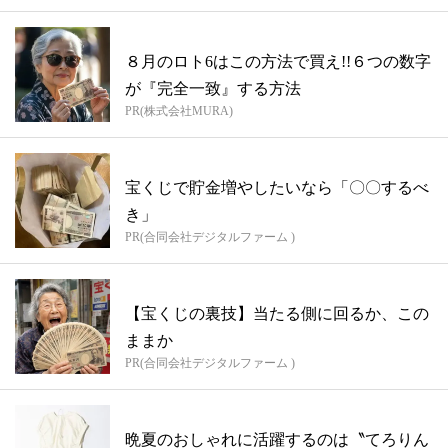
８月のロト6はこの方法で買え!!６つの数字
が『完全一致』する方法
PR(株式会社MURA)
宝くじで貯金増やしたいなら「〇〇するべ
き」
PR(合同会社デジタルファーム )
【宝くじの裏技】当たる側に回るか、この
ままか
PR(合同会社デジタルファーム )
晩夏のおしゃれに活躍するのは〝てろりん