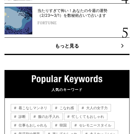
当たりすぎて怖い！あなたの今週の運勢
（2/23〜3/1）を数秘術占いで占います
FORTUNE
もっと見る
人気のキーワード
着こなしマンネリ
こなれ感
大人の女子力
診断
服のお手入れ
忙しくてもおしゃれ
仕事もおしゃれも
韓国
セレモニースタイル
気温別の服装
楽しておしゃれ
大人かっこいい