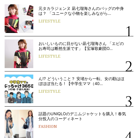
元タカラジェンヌ 凪七瑠海さんのバッグの中身
は？ 「ユニークな小物を楽しみながら…
LIFESTYLE
おいしいものに目がない凪七瑠海さん 「エビの
お寿司は断然生派です」【宝塚歌劇団O…
LIFESTYLE
ん!? どういうこと？ 安堵から一転、女の勘はほ
ぼほぼ当たる！【中学生ママ（40…
LIFESTYLE
話題のUNIQLOのデニムジャケットを購入！春気
分投入のコーディネート
FASHION