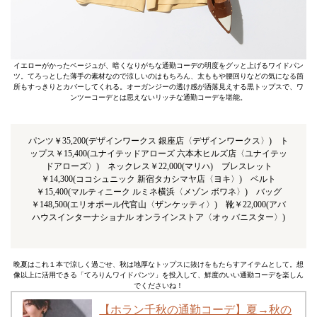
イエローがかったベージュが、暗くなりがちな通勤コーデの明度をグッと上げるワイドパン
ツ。てろっとした薄手の素材なので涼しいのはもちろん、太ももや腰回りなどの気になる箇
所もすっきりとカバーしてくれる。オーガンジーの透け感が洒落見えする黒トップスで、ワ
ンツーコーデとは思えないリッチな通勤コーデを堪能。
パンツ￥35,200(デザインワークス 銀座店〈デザインワークス〉) ト
ップス￥15,400(ユナイテッドアローズ 六本木ヒルズ店〈ユナイテッ
ドアローズ〉) ネックレス￥22,000(マリハ) ブレスレット
￥14,300(ココシュニック 新宿タカシマヤ店〈ヨキ〉) ベルト
￥15,400(マルティニーク ルミネ横浜〈メゾン ボワネ〉) バッグ
￥148,500(エリオポール代官山〈ザンケッティ〉) 靴￥22,000(アバ
ハウスインターナショナル オンラインストア〈オゥ バニスター〉)
晩夏はこれ１本で涼しく過ごせ、秋は地厚なトップスに抜けをもたらすアイテムとして。想
像以上に活用できる「てろりんワイドパンツ」を投入して、鮮度のいい通勤コーデを楽しん
でくださいね！
【ホラン千秋の通勤コーデ】夏→秋の