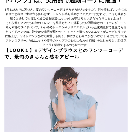
ドパンツ」は、実用的で通勤コーデに最適！
8月も終わりに近づき、夏のワンツーコーデはそろそろ飽きたけれど、何を着ればいいかこの
暑さで思考停止中の方も多いはず。トレンド感も重要なファクターだけれど、こうも残暑が
続くと少しでも涼しく過ごせる快適なおしゃれが何よりも大切だったりしますよね！
そんな働くママたちに秋のトレンドを見据えた上で提案したい通勤向けのアイテムが、てろ
りん素材のワイドパンツ。いわゆるレーヨンやポリエステルといった化繊素材で仕立てられ
たワイドパンツは、艶やかな光沢が華やかで、すとんと落ちるシルエットがコーデをリッチ
に格上げ。ワイドパンツなので風通しも良く、脚にまとわりつかないので1日過ごしていても
ストレスフリー。秋はニットや厚手のトップスのものに合わせて抜けを出したりと、想像以
上に長く活用できるのも魅力です。
【LOOK１】×デザインブラウスとのワンツーコーデ
で、最旬のきちんと感をアピール