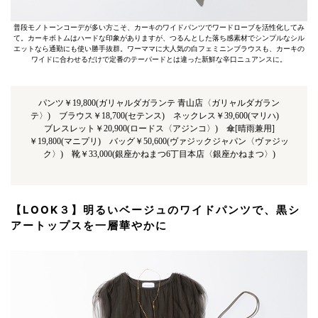
普段モノトーンコーデが多い方こそ、カーキのワイドパンツでワードローブを活性化してみ
て。カーキボトムはハードな印象がありますが、つるんとした落ち感素材でシンプルなシル
エットなら通勤にも使い勝手抜群。ワーママに大人気の白フェミニンブラウスも、カーキの
ワイドに合わせるだけで定番のテーパードとは違った新鮮な辛口ニュアンスに。
パンツ￥19,800(ガリャルダガランテ 青山店〈ガリャルダガラン
テ〉) ブラウス￥18,700(セテンス) ネックレス￥39,600(マリハ)
ブレスレット￥20,900(ロードス〈アジンコ〉) 傘[晴雨兼用]
￥19,800(マニプリ) バッグ￥50,600(ヴァジックジャパン〈ヴァジッ
ク〉) 靴￥33,000(銀座かねまつ6丁目本店〈銀座かねまつ〉)
【LOOK３】明るいベージュのワイドパンツで、黒シ
アートップスを一層華やかに