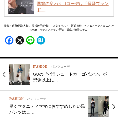
季節の変わり目コーデは「最愛ブラン
ド…
撮影／遠藤優貴(人物)、坂根綾子(静物) スタイリスト／渡辺智佳 ヘア＆メーク／森 ユキオ
(ROI) モデル／ホラン千秋 構成／松崎のぞみ
Facebook
X
Line
Hatena
FASHION
パンツコーデ
GUの〝パラシュートカーゴパンツ〟が
想像以上に…
FASHION
パンツコーデ
働くマタニティママにおすすめしたい黒
パンツはこ…