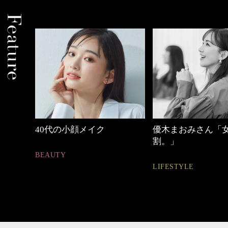
小顔メイク
優木まおみさん「女の時間
【ワー
割。」
ュアル
LIFESTYLE
FASHIO