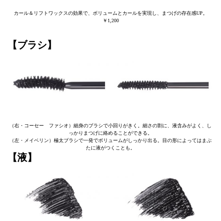
カール＆リフトワックスの効果で、ボリュームとカールを実現し、まつげの存在感UP。
￥1,200
【ブラシ】
（右・コーセー ファシオ）細身のブラシで小回りがきく。細さの割に、液含みがよく、し
っかりまつげに絡めることができる。
（左・メイベリン）極太ブラシで一発でボリュームがしっかり出る。目の形によってはまぶ
たに液がつくことも。
【液】