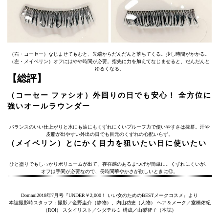
（右・コーセー）なじませてもむと、先端からだんだんと落ちてくる。少し時間がかかる。
（左・メイベリン）オフにはやや時間が必要。指先に力を加えてなじませると、だんだんと
ゆるくなる。
【総評】
（コーセー ファシオ）外回りの日でも安心！ 全方位に
強いオールラウンダー
バランスのいい仕上がりと水にも油にもくずれにくいプルーフ力で使いやすさは抜群。汗や
皮脂が出やすい外出の日でも目元のくずれの心配いらず。
（メイベリン）とにかく目力を狙いたい日に使いたい
ひと塗りでもしっかりボリュームが出て、存在感のあるまつげが簡単に。くずれにくいが、
オフは手間が必要なので、長時間華やかさが欲しいときに◎。
Domani2018年7月号『UNDER￥2,000！ いい女のためのBESTメークコスメ』より
本誌撮影時スタッフ：撮影／金野圭介（静物）、内山功史（人物） ヘア＆メーク／室橋佑紀
（ROI） スタイリスト／シダテルミ 構成／山梨智子（本誌）