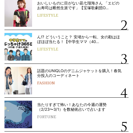
おいしいものに目がない凪七瑠海さん 「エビの
お寿司は断然生派です」【宝塚歌劇団O…
LIFESTYLE
ん!? どういうこと？ 安堵から一転、女の勘はほ
ぼほぼ当たる！【中学生ママ（40…
LIFESTYLE
話題のUNIQLOのデニムジャケットを購入！春気
分投入のコーディネート
FASHION
当たりすぎて怖い！あなたの今週の運勢
（2/23〜3/1）を数秘術占いで占います
FORTUNE