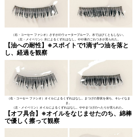
（右・コーセー ファシオ）さすがのウォータープルーフ。水ではびくともしない。
（左・メイベリン）水によるくずれはなし。やや液のごわつきが見られた。
【油への耐性】※スポイトで1滴ずつ油を落と
し、経過を観察
（右・コーセー ファシオ）オイルによるくずれはなし。まつげの形状を保ち、キレイなま
ま。
（左・メイベリン）オイルによるくずれはなし。ややまつげのへたりが見られた。
【オフ具合】※オイルをなじませたのち、綿棒
で優しく擦って観察