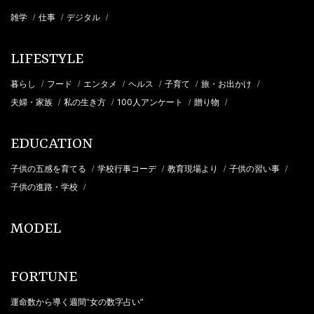
雑学
仕事
デジタル
/
/
/
LIFESTYLE
暮らし
フード
エンタメ
ヘルス
子育て
旅・お出かけ
/
/
/
/
/
/
夫婦・家族
私の生き方
100人アンケート
贈り物
/
/
/
/
EDUCATION
子供の五感を育てる
学校行事コーデ
教育現場より
子供の習い事
/
/
/
/
子供の進路・学校
/
MODEL
FORTUNE
運命数から導く週間“女の数字占い”