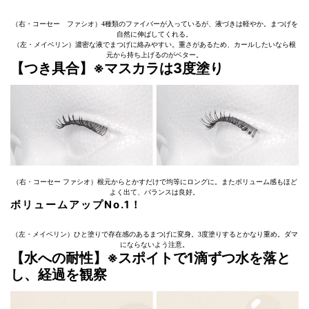
（右・コーセー ファシオ）4種類のファイバーが入っているが、液づきは軽やか。まつげを
自然に伸ばしてくれる。
（左・メイベリン）濃密な液でまつげに絡みやすい。重さがあるため、カールしたいなら根
元から持ち上げるのがベター。
【つき具合】※マスカラは3度塗り
（右・コーセー ファシオ）根元からとかすだけで均等にロングに。またボリューム感もほど
よく出て、バランスは良好。
ボリュームアップNo.1！
（左・メイベリン）ひと塗りで存在感のあるまつげに変身。3度塗りするとかなり重め。ダマ
にならないよう注意。
【水への耐性】※スポイトで1滴ずつ水を落と
し、経過を観察