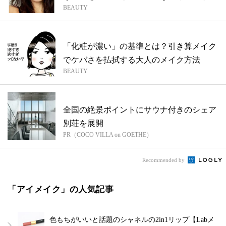
BEAUTY
は？
「化粧が濃い」の基準とは？引き算メイク
でケバさを払拭する大人のメイク方法
BEAUTY
全国の絶景ポイントにサウナ付きのシェア
別荘を展開
PR（COCO VILLA on GOETHE）
Recommended by
「アイメイク」の人気記事
色もちがいいと話題のシャネルの2in1リップ【Labメ