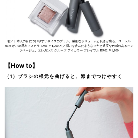
右／日本人の目につけやすいサイズのブラシ。繊細なボリュームと長さが出る。ローレル
shiro がごめ昆布マスカラ 8A01 ￥4,200 左／潤いを含んだようなツヤと適度な色感のあるピン
クベージュ。エレガンス クルーズ アイカラー プレイフル BR02 ￥1,800
【How to】
（1）ブラシの根元を曲げると、際までつけやすく