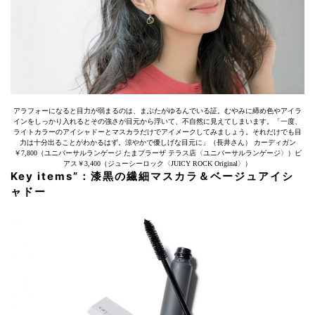
アラフォーになると目力が弱まるのは、まぶたがゆるんでいる証。むやみに締め色やアイラ
インをしっかり入れるとその強さが目元から浮いて、不自然に見えてしまいます。「一度、
ライトカラーのアイシャドーとマスカラだけでアイメークしてみましょう。それだけでも目
力は十分出ることがわかるはず。涼やかで優しげな目元に」（長井さん） カーディガン
￥7,800（ユニバーサルランゲージ たまプラーザ テラス店〈ユニバーサルランゲージ〉）ピ
アス￥3,400（ジューシーロック〈JUICY ROCK Original〉）
Key items”：漆黒の繊細マスカラ＆ベージュアイシ
ャドー