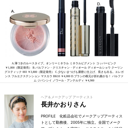
A.薄づきのルースタイプ。オンリーミネラル ミネラルピグメント コッパーピンク
￥1,800（限定発売） B.パルファン・クリスチャン・ディオール ディオールショウ クーリン
グスティック 003 ￥3,800（限定発売） C.少ないまつげも濃密に仕上げ、長さも出る。エレガ
ンス フルエクステンション マスカラ BK10 ￥4,000 D.ブラシの根元が折れ曲がる！ パルファ
ム ジバンシイ ノワール・アンテルディ ￥4,900
ヘア＆メークアップ アーティスト
長井かおりさん
PROFILE 化粧品会社でメークアップアーティス
トとして勤務後、2005年に独立。全国でメーク