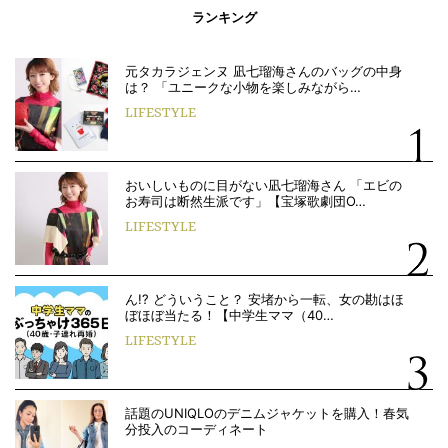
ランキング
元タカラジェンヌ 凪七瑠海さんのバッグの中身
は？ 「ユニークな小物を楽しみながら…
LIFESTYLE
おいしいものに目がない凪七瑠海さん 「エビの
お寿司は断然生派です」【宝塚歌劇団O…
LIFESTYLE
ん!? どういうこと？ 安堵から一転、女の勘はほ
ぼほぼ当たる！【中学生ママ（40…
LIFESTYLE
話題のUNIQLOのデニムジャケットを購入！春気
分投入のコーディネート