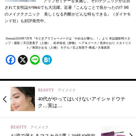
アップセミナーを実施し、そのテクニックが注目
されて女性誌やWebでも大活躍。近著『こんなことで良かったの!? 96
のメイクテクニック 美しくなる判断がどんな時もできる』（ダイヤモ
ンド社）も好評発売中。
Domani2018年7月号『今どきアラフォーメークは「やめるが勝ち」！』より 本誌撮影時スタ
ッフ：撮影／天日恵美子（人物）、松本拓也（静物） ヘア＆メーク／長井かおり スタイリス
ト／角田かおる（人物） モデル／石上智恵子 構成／大塚真里
Facebook
X
Line
Hatena
BEAUTY
アイメイク
40代がやってはいけないアイシャドウテ
ク…実は…
BEAUTY
アイメイク
お湯で落ちるマスカラ5選｜30代40代向