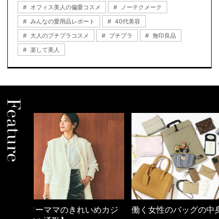
オフィス美人の偏愛コスメ
ノーテクメーク
みんなの愛用品レポート
40代美容
大人のプチプラコスメ
プチプラ
無印良品
楽して美人
めカジ
働く女性のバッグの中身
心地よくいられる