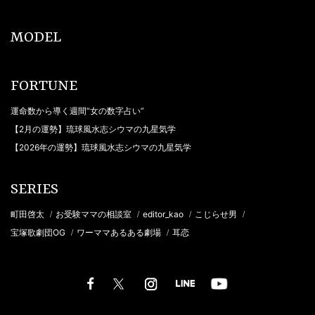
MODEL
FORTUNE
運命数から導く週間“女の数字占い”
【2月の運勢】琉球風水志シウマの九星気学
【2026年の運勢】琉球風水志シウマの九星気学
SERIES
町田啓太
お受験ママの相談室
editor_kao
こじらせ男
/
/
/
/
宝塚歌劇団OG
ワーママあるある劇場
耳恋
/
/