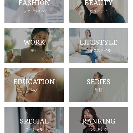
FASHION
BEAUTY
ファッション
ビューティ
WORK
LIFESTYLE
働く
ライフスタイル
EDUCATION
SERIES
学び
連載
SPECIAL
RANKING
スペシャル
ランキング