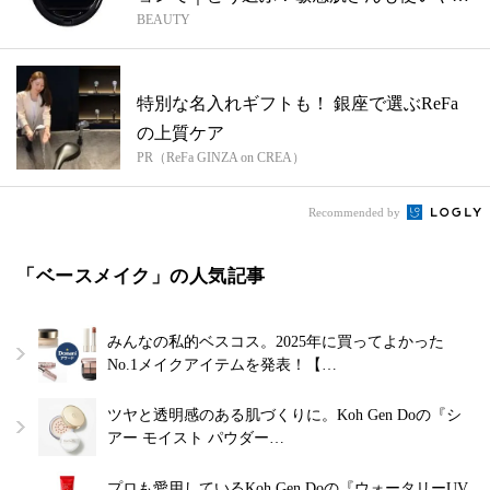
BEAUTY
いア...
特別な名入れギフトも！ 銀座で選ぶReFa
の上質ケア
PR（ReFa GINZA on CREA）
Recommended by
「ベースメイク」の人気記事
みんなの私的ベスコス。2025年に買ってよかった
No.1メイクアイテムを発表！【…
ツヤと透明感のある肌づくりに。Koh Gen Doの『シ
アー モイスト パウダー…
プロも愛用しているKoh Gen Doの『ウォータリーUV