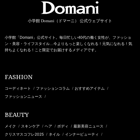
小学館 Domani（ドマーニ） 公式ウェブサイト
小学館「Domani」公式サイト。毎日忙しい40代の働く女性が、ファッショ
ン・美容・ライフスタイル…今よりもっと楽しくなれる！元気になれる！気
持ちよくなれる！こと限定でお届けするメディアです。
FASHION
コーディネート
ファッションコラム
おすすめアイテム
/
/
/
ファッションニュース
/
BEAUTY
メイク
スキンケア
ヘア
ボディ
最新美容ニュース
/
/
/
/
/
クリスマスコフレ2025
ネイル
インナービューティ
/
/
/