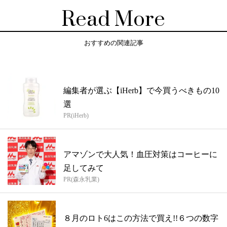
Read More
おすすめの関連記事
編集者が選ぶ【iHerb】で今買うべきもの10
選
PR(iHerb)
アマゾンで大人気！血圧対策はコーヒーに
足してみて
PR(森永乳業)
８月のロト6はこの方法で買え!!６つの数字