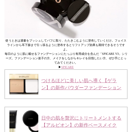
使うときは適量をプッシュしてパフに取り、たたきこむように塗布していくだけ。フェイス
ラインから耳下腺まで引っ張るように塗布するとリフトアップ効果も期待できるそうです
よ。
毎日のように肌に載せるファンデーションにたっぷり有用成分を含んだ「SPICARE V3」シリ
ーズ。ファンデーション迷子の方、メイクをしながらキレイを目指したい方、ぜひ手にとっ
てみてください。
▶︎
SPICARE
つけるほどに美しい肌へ導く【ゲラ
ン】の新作パウダーファンデーション
日中の肌を贅沢にトリートメントする
【アルビオン】の新作ベースメイク