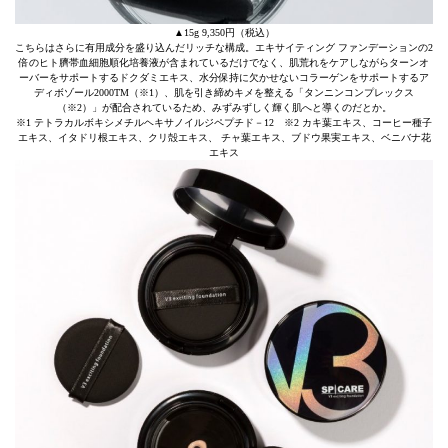
▲15g 9,350円（税込）
こちらはさらに有用成分を盛り込んだリッチな構成。エキサイティング ファンデーションの2
倍のヒト臍帯血細胞順化培養液が含まれているだけでなく、肌荒れをケアしながらターンオ
ーバーをサポートするドクダミエキス、水分保持に欠かせないコラーゲンをサポートするア
ディボゾール2000TM（※1）、肌を引き締めキメを整える「タンニンコンプレックス
（※2）」が配合されているため、みずみずしく輝く肌へと導くのだとか。
※1 テトラカルボキシメチルヘキサノイルジペプチド－12 ※2 カキ葉エキス、コーヒー種子
エキス、イタドリ根エキス、クリ殻エキス、 チャ葉エキス、ブドウ果実エキス、ベニバナ花
エキス