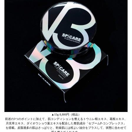
▲15g 8,800円（税込）
前述の3つのポイントに加えて、肌コンディションを整えるトウニレ根エキス、葛根エキス、
月見草エキス、ダイオウショウ葉エキスを配合した整肌成分「セブームP-コンプレックス」
を搭載。皮脂過多の肌はさっぱりと、乾燥肌には程よい油分をプラスして、状態に合わせて