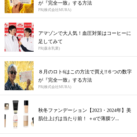
が『完全一致』する方法
PR(株式会社MURA)
アマゾンで大人気！血圧対策はコーヒーに
足してみて
PR(森永乳業)
８月のロト6はこの方法で買え!!６つの数字
が『完全一致』する方法
PR(株式会社MURA)
秋冬ファンデーション【2023・2024年】美
肌仕上げは当たり前！ ＋αで薄膜ツ...