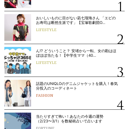
おいしいものに目がない凪七瑠海さん 「エビの
お寿司は断然生派です」【宝塚歌劇団O…
LIFESTYLE
ん!? どういうこと？ 安堵から一転、女の勘はほ
ぼほぼ当たる！【中学生ママ（40…
LIFESTYLE
話題のUNIQLOのデニムジャケットを購入！春気
分投入のコーディネート
FASHION
当たりすぎて怖い！あなたの今週の運勢
（2/23〜3/1）を数秘術占いで占います
FORTUNE