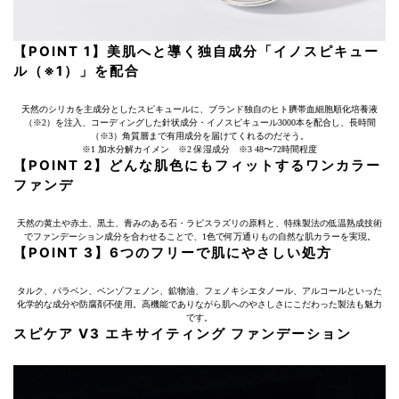
【POINT 1】美肌へと導く独自成分「イノスピキュー
ル（※1）」を配合
天然のシリカを主成分としたスピキュールに、ブランド独自のヒト臍帯血細胞順化培養液
（※2）を注入、コーディングした針状成分・イノスピキュール3000本を配合し、長時間
（※3）角質層まで有用成分を届けてくれるのだそう。
※1 加水分解カイメン ※2 保湿成分 ※3 48〜72時間程度
【POINT 2】どんな肌色にもフィットするワンカラー
ファンデ
天然の黄土や赤土、黒土、青みのある石・ラピスラズリの原料と、特殊製法の低温熟成技術
でファンデーション成分を合わせることで、1色で何万通りもの自然な肌カラーを実現。
【POINT 3】6つのフリーで肌にやさしい処方
タルク、パラベン、ベンゾフェノン、鉱物油、フェノキシエタノール、アルコールといった
化学的な成分や防腐剤不使用。高機能でありながら肌へのやさしさにこだわった製法も魅力
です。
スピケア V3 エキサイティング ファンデーション