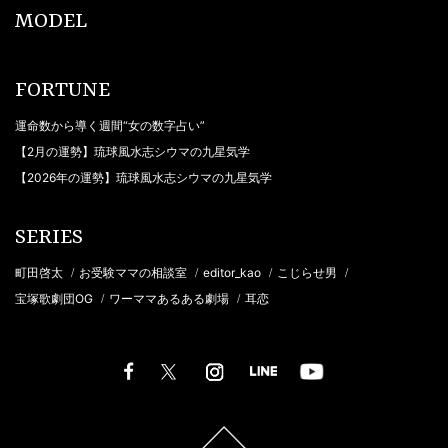
MODEL
FORTUNE
運命数から導く週間“女の数字占い”
【2月の運勢】琉球風水志シウマの九星気学
【2026年の運勢】琉球風水志シウマの九星気学
SERIES
町田啓太
お受験ママの相談室
editor_kao
こじらせ男
/
/
/
/
宝塚歌劇団OG
ワーママあるある劇場
耳恋
/
/