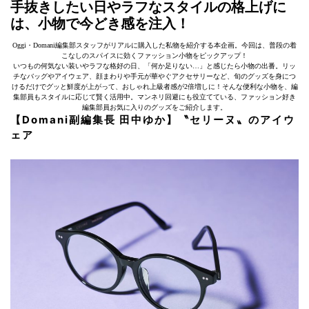
手抜きしたい日やラフなスタイルの格上げに
は、小物で今どき感を注入！
Oggi・Domani編集部スタッフがリアルに購入した私物を紹介する本企画。今回は、普段の着
こなしのスパイスに効くファッション小物をピックアップ！
いつもの何気ない装いやラフな格好の日、「何か足りない…」と感じたら小物の出番。リッ
チなバッグやアイウェア、顔まわりや手元が華やぐアクセサリーなど、旬のグッズを身につ
けるだけでグッと鮮度が上がって、おしゃれ上級者感が2倍増しに！そんな便利な小物を、編
集部員もスタイルに応じて賢く活用中。マンネリ回避にも役立てている、ファッション好き
編集部員お気に入りのグッズをご紹介します。
【Domani副編集長 田中ゆか】〝セリーヌ〟のアイウ
ェア