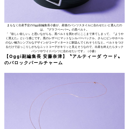
まもなく出産予定のOggi副編集長小森が、産後のパンツスタイルに合わせたいと選んだの
は、〝グラフペーパー〟の黒ベルト。
「『欲しい欲しい』と思いながらも、黒ベルトを買わずにここまで来てしまって、『ようや
く買えた』という感じです。黒のレザーにマットなシルバーバックル、さらにピンやホール
のない極力シンプルなデザインがコーディネートに馴染んでくれそうだなと。ベルトをつけ
るだけでほっこりしがちなニットコーデがキリッと見えそうなので、出産を終えたらタック
パンツやワイドパンツに合わせたいです」（小森）
【Oggi副編集長 安藤奈津】〝アルティーダ ウード〟
のバロックパールチャーム