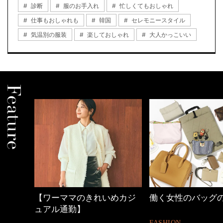
診断
服のお手入れ
忙しくてもおしゃれ
仕事もおしゃれも
韓国
セレモニースタイル
気温別の服装
楽しておしゃれ
大人かっこいい
めカジ
働く女性のバッグの中身
心地よくいられる
とは
FASHION