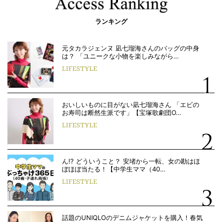
ランキング
元タカラジェンヌ 凪七瑠海さんのバッグの中身
は？ 「ユニークな小物を楽しみながら…
LIFESTYLE
おいしいものに目がない凪七瑠海さん 「エビの
お寿司は断然生派です」【宝塚歌劇団O…
LIFESTYLE
ん!? どういうこと？ 安堵から一転、女の勘はほ
ぼほぼ当たる！【中学生ママ（40…
LIFESTYLE
話題のUNIQLOのデニムジャケットを購入！春気