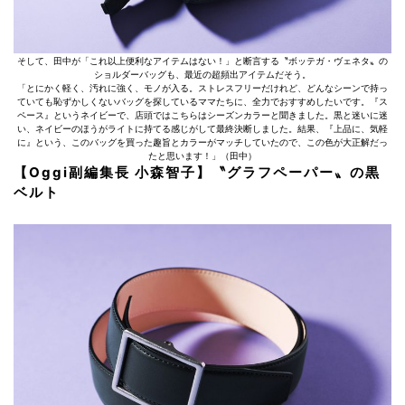
そして、田中が「これ以上便利なアイテムはない！」と断言する〝ボッテガ・ヴェネタ〟の
ショルダーバッグも、最近の超頻出アイテムだそう。
「とにかく軽く、汚れに強く、モノが入る。ストレスフリーだけれど、どんなシーンで持っ
ていても恥ずかしくないバッグを探しているママたちに、全力でおすすめしたいです。『ス
ペース』というネイビーで、店頭ではこちらはシーズンカラーと聞きました。黒と迷いに迷
い、ネイビーのほうがライトに持てる感じがして最終決断しました。結果、『上品に、気軽
に』という、このバッグを買った趣旨とカラーがマッチしていたので、この色が大正解だっ
たと思います！」（田中）
【Oggi副編集長 小森智子】〝グラフペーパー〟の黒
ベルト