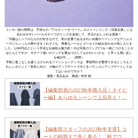
コンサバ派の岡野は、手持ちの〝アルティーダ ウード〟のストーンリング（写真右奥）にも
合わせやすいパールモチーフのリングを追加して、手元のおしゃれを更新！
「洋服はシンプルなものが好きなので、私の定番であるきれいめ服やベーシックなデニムコ
ーデにちょっとの華やぎをくれそうな、華奢なパールとゴールドの組み合わせが気に入りま
した。5,000円ほどという手頃なお値段も魅力的！今は写真のリング2つを一緒につけることが
ほとんどですが、モチーフ違いのリングを重ねづけしてもかわいいかも、と早くも買い足し
を検討中…」（岡野）
手軽に着こなしを盛り上げられるファッショングッズは、季節問わず愛用できるところもう
れしいポイント！秋冬に向け、小物のアップデートで今どきバランスにアップデートしてみ
てはいかがですか？
撮影／黒石あみ 構成／村井 絢
【編集部員の2023秋冬購入品｜ネイビ
ー編】あらゆるシーンで上品見え！…
【編集部スタッフの2023秋冬支度】コ
ートの時期まで長く着る！「軽アウ…