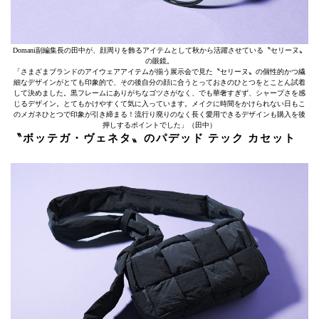
Domani副編集長の田中が、顔周りを飾るアイテムとして秋から活躍させている〝セリーヌ〟
の眼鏡。
「さまざまブランドのアイウェアアイテムが揃う展示会で見た〝セリーヌ〟の個性的かつ繊
細なデザインがとても印象的で、その後自分の顔に合うとっておきのひとつをとことん試着
して決めました。黒フレームにありがちなゴツさがなく、でも華奢すぎず、シャープさを感
じるデザイン。とてもかけやすくて気に入っています。メイクに時間をかけられない日もこ
のメガネひとつで印象が引き締まる！流行り廃りのなく長く愛用できるデザインも購入を後
押しするポイントでした」（田中）
〝ボッテガ・ヴェネタ〟のパデッド テック カセット