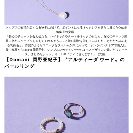
トップスの面積が広くなる秋冬に向けて、ポイントになるネックレスを新たに迎えたOggi副
編集長の安藤。
「長めのチェーンを合わせたら、ハイネックやタートルネックの日にも、深めのＶネック効
果に似たシャープさを加えてくれるやも…？と淡い期待を託してみました。あたたかみのあ
る乳白色と、洋梨のようなユニークなフォルムが気に入って、オンラインストアで購入以
降、晩夏からほぼ毎日愛用中。シンプルなカットソーやちょっとデザインの効いたワンピー
ス、まじめなシャツ、オールマイティに使えます！」（安藤）
【Domani 岡野亜紀子】〝アルティーダ ウード〟の
パールリング