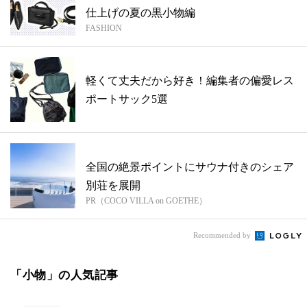
仕上げの夏の黒小物編
FASHION
軽くて丈夫だから好き！編集者の偏愛レス
ポートサック5選
全国の絶景ポイントにサウナ付きのシェア
別荘を展開
PR（COCO VILLA on GOETHE）
Recommended by
「小物」の人気記事