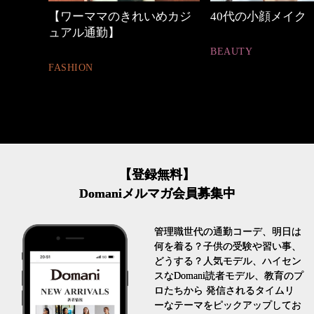
マのきれいめカジ
40代の小顔メイク
心地よ
勤】
とは
BEAUTY
FASHION
【登録無料】
Domaniメルマガ会員募集中
管理職世代の通勤コーデ、明日は
何を着る？子供の受験や習い事、
どうする？人気モデル、ハイセン
スなDomani読者モデル、教育のプ
ロたちから 発信されるタイムリ
ーなテーマをピックアップしてお