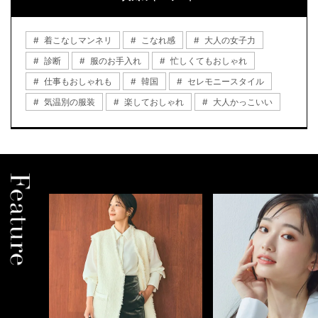
着こなしマンネリ
こなれ感
大人の女子力
診断
服のお手入れ
忙しくてもおしゃれ
仕事もおしゃれも
韓国
セレモニースタイル
気温別の服装
楽しておしゃれ
大人かっこいい