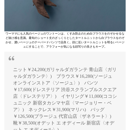
ワーママにも人気のベージュのワントーンは、くすみ防止のため白ブラウスをのぞかせるな
ど抜け感を意識。最旬のショート丈のざっくりとしたタートルニットから白ブラウスをのぞ
かせ、濃いベージュのテーパードパンツで品良く。顔に近いタートルニットを明るいベージ
ュにすることで、アラフォーが気になる顔写りの良さもキープ。
ニット￥24,200(ガリャルダガランテ 青山店〈ガリ
ャルダガランテ〉) ブラウス￥16,280(ソージュ
オンラインストア〈ソージュ〉) パンツ
￥17,600(ドレステリア 渋谷スクランブルスクエア
店〈ドレステリア〉) イヤリング￥11,000(ココシ
ュニック 新宿タカシマヤ店〈マージョリー・ベ
ア〉) ネックレス￥31,900(マリハ) バッグ
￥126,500(プラージュ 代官山店〈ザネラート〉)
靴￥38,500(オデット エ オディール 新宿店〈オデ
ット エ オディール〉)