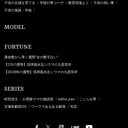
子供の五感を育てる
学校行事コーデ
教育現場より
子供の習い事
/
/
/
/
子供の進路・学校
/
MODEL
FORTUNE
運命数から導く週間“女の数字占い”
【2月の運勢】琉球風水志シウマの九星気学
【2026年の運勢】琉球風水志シウマの九星気学
SERIES
町田啓太
お受験ママの相談室
editor_kao
こじらせ男
/
/
/
/
宝塚歌劇団OG
ワーママあるある劇場
耳恋
/
/