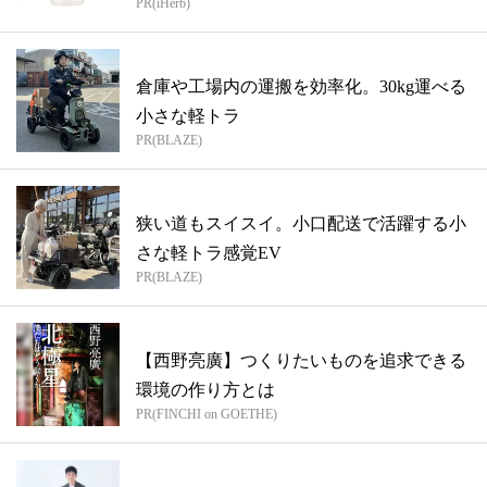
PR(iHerb)
倉庫や工場内の運搬を効率化。30kg運べる
小さな軽トラ
PR(BLAZE)
狭い道もスイスイ。小口配送で活躍する小
さな軽トラ感覚EV
PR(BLAZE)
【西野亮廣】つくりたいものを追求できる
環境の作り方とは
PR(FINCHI on GOETHE)