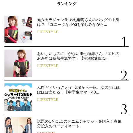
ランキング
元タカラジェンヌ 凪七瑠海さんのバッグの中身
は？ 「ユニークな小物を楽しみながら…
LIFESTYLE
おいしいものに目がない凪七瑠海さん 「エビの
お寿司は断然生派です」【宝塚歌劇団O…
LIFESTYLE
ん!? どういうこと？ 安堵から一転、女の勘はほ
ぼほぼ当たる！【中学生ママ（40…
LIFESTYLE
話題のUNIQLOのデニムジャケットを購入！春気
分投入のコーディネート