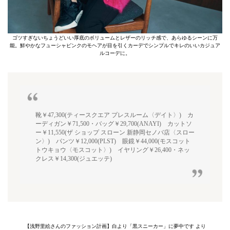
ゴツすぎないちょうどいい厚底のボリュームとレザーのリッチ感で、あらゆるシーンに万
能。鮮やかなフューシャピンクのモヘアが目を引くカーデでシンプルでキレのいいカジュア
ルコーデに。
靴￥47,300(ティースクエア プレスルーム〈デイト〉) カ
ーディガン￥71,500・バッグ￥29,700(ANAYI) カットソ
ー￥11,550(ザ ショップ スローン 新静岡セノバ店〈スロー
ン〉) パンツ￥12,000(PLST) 眼鏡￥44,000(モスコット
トウキョウ〈モスコット〉) イヤリング￥26,400・ネッ
クレス￥14,300(ジュエッテ)
【浅野里絵さんのファッション計画】白より「黒スニーカー」に夢中です より