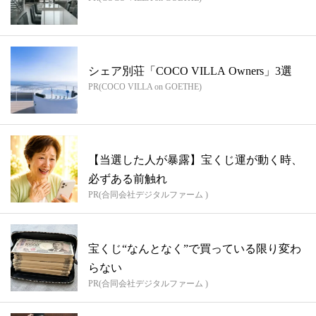
シェア別荘「COCO VILLA Owners」3選
PR(COCO VILLA on GOETHE)
【当選した人が暴露】宝くじ運が動く時、
必ずある前触れ
PR(合同会社デジタルファーム )
宝くじ“なんとなく”で買っている限り変わ
らない
PR(合同会社デジタルファーム )