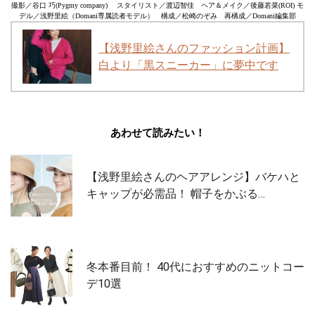
撮影／谷口 巧(Pygmy company) スタイリスト／渡辺智佳 ヘア＆メイク／後藤若菜(ROI) モ
デル／浅野里絵（Domani専属読者モデル） 構成／松崎のぞみ 再構成／Domani編集部
【浅野里絵さんのファッション計画】
白より「黒スニーカー」に夢中です
あわせて読みたい！
【浅野里絵さんのヘアアレンジ】バケハと
キャップが必需品！ 帽子をかぶる…
冬本番目前！ 40代におすすめのニットコー
デ10選