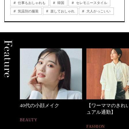
仕事もおしゃれも
韓国
セレモニースタイル
気温別の服装
楽しておしゃれ
大人かっこいい
【ワーママのきれいめカジ
心地よくいられる
ュアル通勤】
とは
FASHION
FASHION