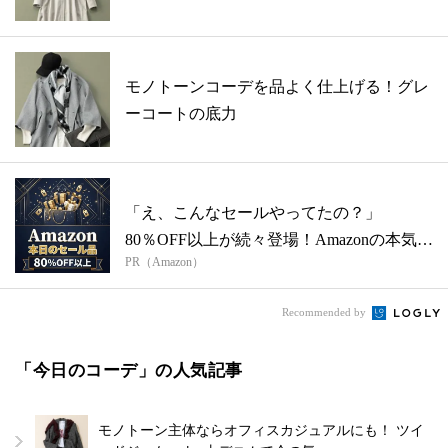
モノトーンコーデを品よく仕上げる！グレ
ーコートの底力
「え、こんなセールやってたの？」
80％OFF以上が続々登場！Amazonの本気
PR（Amazon）
が...
Recommended by
「今日のコーデ」の人気記事
モノトーン主体ならオフィスカジュアルにも！ ツイ