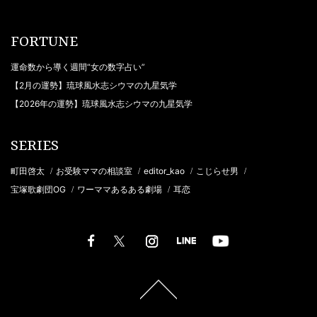
FORTUNE
運命数から導く週間“女の数字占い”
【2月の運勢】琉球風水志シウマの九星気学
【2026年の運勢】琉球風水志シウマの九星気学
SERIES
町田啓太
お受験ママの相談室
editor_kao
こじらせ男
/
/
/
/
宝塚歌劇団OG
ワーママあるある劇場
耳恋
/
/