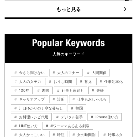
もっと見る
人気のキーワード
今さら聞けない
大人のマナー
人間関係
大人の女子力
おうち時間
育児
仕事効率化
100均
趣味
仕事も家庭も
夫婦
キャリアアップ
診断
仕事もおしゃれも
川口ゆかりの丁寧な暮らし
韓国
お料理レシピ代用
デジタル苦手
iPhone使い方
LINE使い方
#ワーママあるある劇場
大人かっこいい
時短
女の時間割
時事ネタ