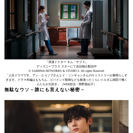
『浪漫ドクター キム・サブ３』
ディズニープラス スターにて全話独占配信中
© SAMHWA NETWORKS & STUDIO S. All rights Reserved.
「人生ドラマです。アン・ヒョソプさんとイ・ソンギョンさんのケミストリーが素晴らしす
ぎます。ドラマ本編はもちろん、ビハインド動画なども観漁ったくらいトルダム病院で働く
人たちが大好き」（WEB担当・岡野亜紀子）
無駄なウソ－誰にも言えない秘密－