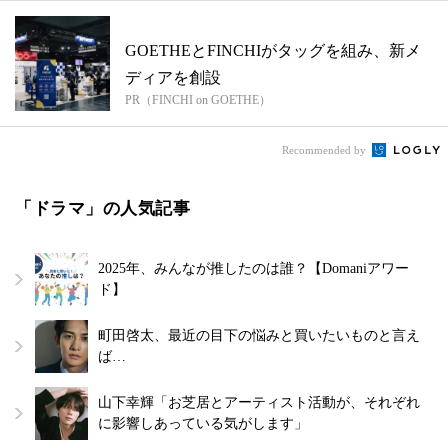
GOETHEとFINCHIがタッグを組み、新メ
ディアを創設
PR（FINCHI on GOETHE）
Recommended by
「ドラマ」の人気記事
2025年、みんなが推したのは誰？【Domaniアワー
ド】
町田啓太、最近の目下の悩みと買いたいものと言え
ば…
山下幸輝「お芝居とアーティスト活動が、それぞれ
に影響しあっている気がします」