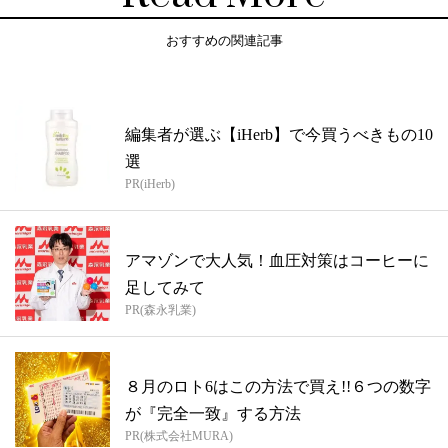
おすすめの関連記事
編集者が選ぶ【iHerb】で今買うべきもの10
選
PR(iHerb)
アマゾンで大人気！血圧対策はコーヒーに
足してみて
PR(森永乳業)
８月のロト6はこの方法で買え!!６つの数字
が『完全一致』する方法
PR(株式会社MURA)