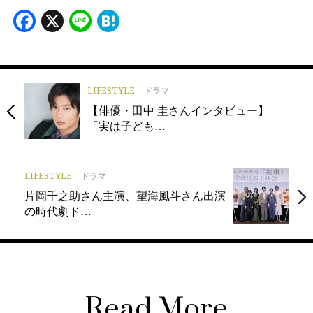
Facebook
X
Line
Hatena
LIFESTYLE
ドラマ
【俳優・田中 圭さんインタビュー】
「実は子ども…
LIFESTYLE
ドラマ
片岡千之助さん主演、望海風斗さん出演
の時代劇ド…
Read More