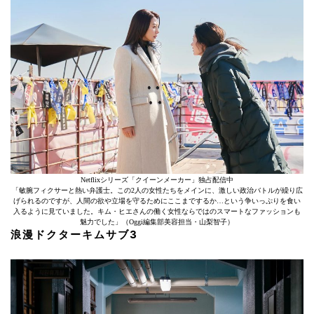
Netflixシリーズ「クイーンメーカー」独占配信中
「敏腕フィクサーと熱い弁護士。この2人の女性たちをメインに、激しい政治バトルが繰り広
げられるのですが、人間の欲や立場を守るためにここまでするか…という争いっぷりを食い
入るように見ていました。キム・ヒエさんの働く女性ならではのスマートなファッションも
魅力でした」（Oggi編集部美容担当・山梨智子）
浪漫ドクターキムサブ3