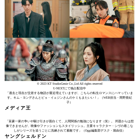
©︎ 2023 KT StudioGenie Co.,Ltd All rights reserved
U-NEXTにて独占配信中
「過去と現在が交差する物語が最近増えていますが、こちらの転生ロマンスにハマっていま
す。キム・ヨンデさんとピョ・イェジンさんのケミもまたいい！」（WEB担当・岡野亜紀
子）
メディア王
「富豪一家の争いや駆け引きが面白くて、人間関係の勉強になります（笑）。 邦題からは想
像できませんが、映像やファッションもスタイリッシュ。主要キャラクター・シヴの着こな
しがシリーズを追うごとに洗練されて素敵です」（Oggi編集部デスク・堀由佳）
ヤングシェルドン