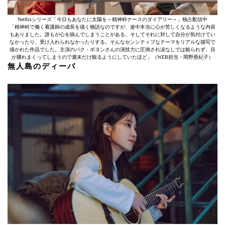
Netflixシリーズ「今日もあなたに太陽を～精神科ナースのダイアリー～」独占配信中
「精神科で働く看護師の成長を描く物語なのですが、途中本当に心が苦しくなるような内容
もありました。誰もが心を病んでしまうことがある。そしてそれに対して自分が気付けてい
なかったり、受け入れられなかったりする。そんなセンシティブなテーマをリアルな描写で
描かれた作品でした。主演のパク・ボヨンさんの演技力に圧倒され涙なしでは観られず、目
が腫れまくってしまうので週末だけ観るようにしていたほど」（WEB担当・岡野亜紀子）
無人島のディーバ