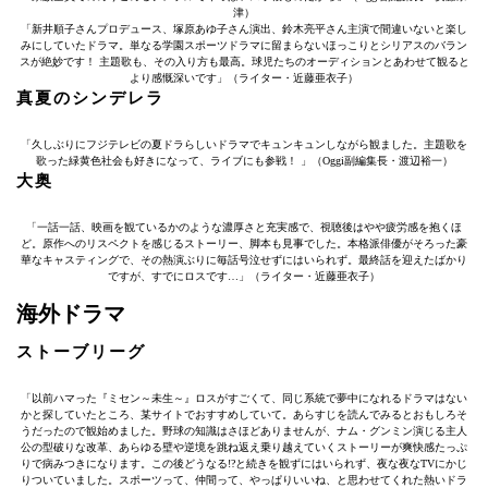
津）
「新井順子さんプロデュース、塚原あゆ子さん演出、鈴木亮平さん主演で間違いないと楽し
みにしていたドラマ。単なる学園スポーツドラマに留まらないほっこりとシリアスのバラン
スが絶妙です！ 主題歌も、その入り方も最高。球児たちのオーディションとあわせて観ると
より感慨深いです」（ライター・近藤亜衣子）
真夏のシンデレラ
「久しぶりにフジテレビの夏ドラらしいドラマでキュンキュンしながら観ました。主題歌を
歌った緑黄色社会も好きになって、ライブにも参戦！ 」（Oggi副編集長・渡辺裕一）
大奥
「一話一話、映画を観ているかのような濃厚さと充実感で、視聴後はやや疲労感を抱くほ
ど。原作へのリスペクトを感じるストーリー、脚本も見事でした。本格派俳優がそろった豪
華なキャスティングで、その熱演ぶりに毎話号泣せずにはいられず。最終話を迎えたばかり
ですが、すでにロスです…」（ライター・近藤亜衣子）
海外ドラマ
ストーブリーグ
「以前ハマった『ミセン～未生～』ロスがすごくて、同じ系統で夢中になれるドラマはない
かと探していたところ、某サイトでおすすめしていて。あらすじを読んでみるとおもしろそ
うだったので観始めました。野球の知識はさほどありませんが、ナム・グンミン演じる主人
公の型破りな改革、あらゆる壁や逆境を跳ね返え乗り越えていくストーリーが爽快感たっぷ
りで病みつきになります。この後どうなる!?と続きを観ずにはいられず、夜な夜なTVにかじ
りついていました。スポーツって、仲間って、やっぱりいいね、と思わせてくれた熱いドラ