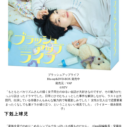
ブラッシュアップライフ
Blu-ray&DVD-BOX 発売中
発売元：VAP
©️NTV
「もともとバカリズムさんの描く女子同士のゆるい会話が大好きなのですが、その魅力がた
っぷり詰まったドラマでした。日常にひそむちょっとした事件を解決しながら、ラストは大
団円。出演している俳優さんもみんな魅力的で毎週楽しみでした！ 女性が主人公で恋愛要素
まったくなしでも連ドラが成り立つ、ということもいい発見でした」（ライター・徳永留依
子）
下剋上球児
「家族全員でのめりこめるシンプルで今っぽいスポ根ものだから」（Oggi副編集長・安藤奈