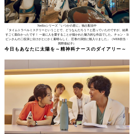
Netflixシリーズ「いつかの君に」独占配信中
「タイムトラベルミステリーということで、どうなんだろう？と思っていたのですが、結果
すごく面白かったです！ 一途に人を愛することが描かれた魅力的な作品でした。チョン・ヨ
ビンさんの二役演じ分けがとにかく素晴らしく、圧巻の演技に観入りました」（WEB担当・
岡野亜紀子）
今日もあなたに太陽を～精神科ナースのダイアリー～