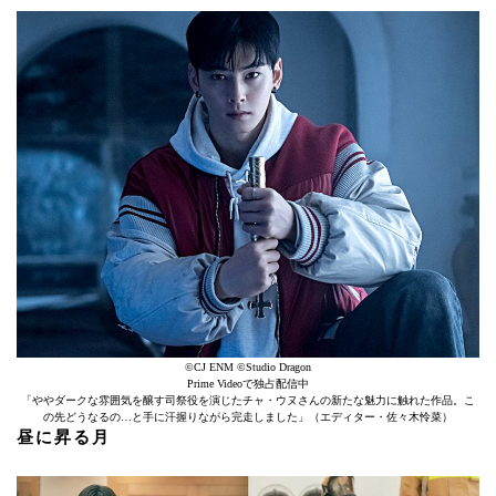
©CJ ENM ©Studio Dragon
Prime Videoで独占配信中
「ややダークな雰囲気を醸す司祭役を演じたチャ・ウヌさんの新たな魅力に触れた作品。こ
の先どうなるの…と手に汗握りながら完走しました」（エディター・佐々木怜菜）
昼に昇る月