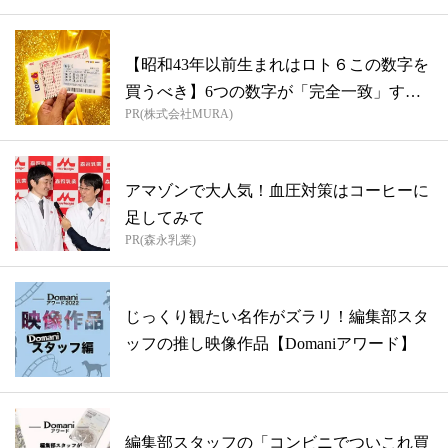
【昭和43年以前生まれはロト６この数字を
買うべき】6つの数字が「完全一致」する
PR(株式会社MURA)
方...
アマゾンで大人気！血圧対策はコーヒーに
足してみて
PR(森永乳業)
じっくり観たい名作がズラリ！編集部スタ
ッフの推し映像作品【Domaniアワード】
編集部スタッフの「コンビニでついこれ買