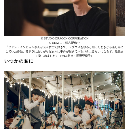
© STUDIO DRAGON CORPORATION
U-NEXTにて独占配信中
「ファン・ミンヒョンさんが元々すごく好きで、ラブコメをやると知ったときから楽しみに
していた作品。韓ドラにありがちな次々に事件が起きてバタバタ…みたいにならず、最後ま
で楽しめました」（WEB担当・岡野亜紀子）
いつかの君に