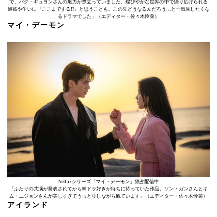
で、パク・ギュヨンさんの魅力が際立っていました。煌びやかな世界の中で繰り広げられる
嫉妬や争いに『ここまでする!?』と思うことも。この先どうなるんだろう…と一気見したくな
るドラマでした」（エディター・佐々木怜菜）
マイ・デーモン
Netflixシリーズ「マイ・デーモン」独占配信中
「ふたりの共演が発表されてから韓ドラ好きが待ちに待っていた作品。ソン・ガンさんとキ
ム・ユジョンさんが美しすぎてうっとりしながら観ています」（エディター・佐々木怜菜）
アイランド