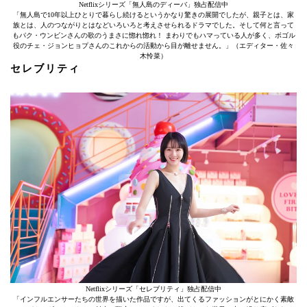
Netflixシリーズ「無人島のディーバ」独占配信中
「無人島で10年以上ひとりで暮らし続けるというかなり驚きの展開でしたが、親子とは、家
族とは、人のつながりとはなどいろいろと考えさせられるドラマでした。そして何と言って
もパク・ウンビンさんの歌のうまさに惚れ惚れ！ まわりでもハマっている人が多く、ボゴル
役のチェ・ジョンヒョプさんのこれからの活動から目が離せません。」（エディター・佐々
木怜菜）
セレブリティ
Netflixシリーズ「セレブリティ」独占配信中
「インフルエンサーたちの世界を描いた作品ですが、出てくるファッションがとにかく素敵