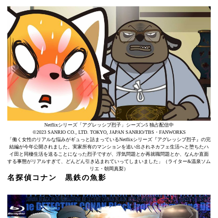
Netflixシリーズ「アグレッシブ烈子」シーズン5 独占配信中
©2023 SANRIO CO., LTD. TOKYO, JAPAN SANRIO/TBS・FANWORKS
「働く女性のリアルな悩みがギュっと詰まっているNetflixシリーズ『アグレッシブ烈子』の完
結編が今年公開されました。実家所有のマンションを追い出されネカフェ生活へと堕ちたハ
イ田と同棲生活を送ることになった烈子ですが、浮気問題とか再就職問題とか、なんか直面
する事態がリアルすぎて、どんどん引き込まれていってしまいました」（ライター&温泉ソム
リエ・朝岡真梨）
名探偵コナン 黒鉄の魚影