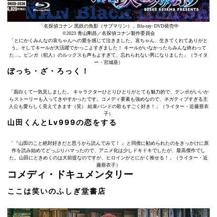
「名探偵コナン 黒鉄の魚影（サブマリン）」Blu-ray･DVD発売中
©️2023 青山剛昌／名探偵コナン製作委員会
「とにかくみんなの哀ちゃんへの愛を感じて泣きました。哀ちゃん、生きてくれてありがと
う。そしてキールが大活躍でかっこよすぎました！ キールがいなかったらみんな終わって
た…。ピンガ（犯人）のルックスも声もよすぎて、忘れられない男になりました」（ライタ
ー・宮城葵）
ぼっち・ざ・ろっく！
「面白くて一気見しました。 キャラクターひとりひとりがとても魅力的で、テンポがいいか
らストーリーも入ってきやすかったです。コメディ要素も強めなので、ネガティブすぎる主
人公も愛らしく見えてきます（笑） 結束バンドの歌もすごく好き！」（ライター・近藤亜衣
子）
山田くんとLv999の恋をする
「『山田のこと絶対好きだと思うから読んでみて！ 』と同僚に勧められたのをきっかけに原
作を読み始めてどっぷりハマったので、アニメ化は少しドキドキでしたが、最高傑作でし
た。山田にときめくのは大前提なのですが、ヒロインがとにかく推せる！」（ライター・近
藤亜衣子）
コメディ・ドキュメンタリー
ここは笑いのふしぎ堂書店