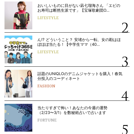
おいしいものに目がない凪七瑠海さん 「エビの
お寿司は断然生派です」【宝塚歌劇団O…
LIFESTYLE
ん!? どういうこと？ 安堵から一転、女の勘はほ
ぼほぼ当たる！【中学生ママ（40…
LIFESTYLE
話題のUNIQLOのデニムジャケットを購入！春気
分投入のコーディネート
FASHION
当たりすぎて怖い！あなたの今週の運勢
（2/23〜3/1）を数秘術占いで占います
FORTUNE