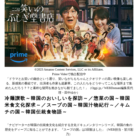
©2023 Amazon Content Services, LLC or its Affiliates.
Prime Videoで独占配信中
「ドラマとお笑いの融合という通り、笑いながらもちゃんとクオリティの高い映像も楽しめ
る、新感覚の番組です。出演者も作家も超豪華。この人たちをどうやってこんな場所まで集
めたんだろう？？と素朴な疑問を抱きながら観てました！」（Oggi.jp／WEBDomani編集長代
理・田中ゆか）
冷麺讃歌～韓国のおいしいを探訪～／惣菜の国～韓国
米食文化探求～／スープの国～韓国汁物紀行～／キム
チの国～韓国伝統食物語～
「ナビゲーターが韓国の伝統食文化を紹介する文化ドキュメンタリーシリーズ。韓国の食の
歴史をディープに知ることができます。『スープの国』は3回観ました」（WEB担当・皆川彩
乃）