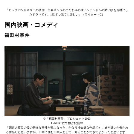
「ビッグバンセオリーの後作。主要キャラのこだわりの強いシェルドンの幼い頃を題材にし
たドラマです。1話ずつ観ても楽しい」（ライター・C）
国内映画・コメディ
福田村事件
©「福田村事件」プロジェクト2023
U-NEXTにて独占配信中
「関東大震災の後の悲惨な事件が元になった、かなり社会派な作品です。好き嫌いが分かれ
る作品だと思いますが、日本に住む日本人として、知ることができてよかったと思います。