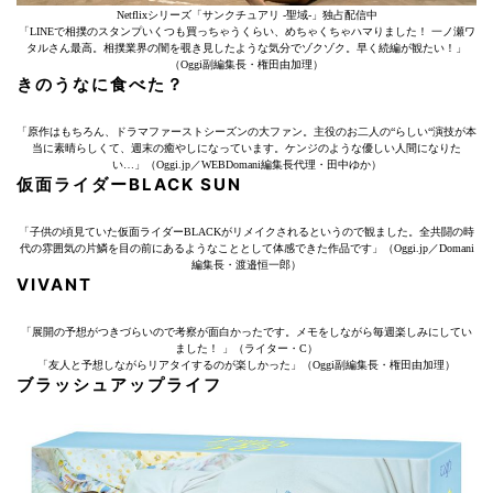
Netflixシリーズ「サンクチュアリ -聖域-」独占配信中
「LINEで相撲のスタンプいくつも買っちゃうくらい、めちゃくちゃハマりました！ 一ノ瀬ワ
タルさん最高。相撲業界の闇を覗き見したような気分でゾクゾク。早く続編が観たい！」
（Oggi副編集長・権田由加理）
きのうなに食べた？
「原作はもちろん、ドラマファーストシーズンの大ファン。主役のお二人の“らしい“演技が本
当に素晴らしくて、週末の癒やしになっています。ケンジのような優しい人間になりた
い…」（Oggi.jp／WEBDomani編集長代理・田中ゆか）
仮面ライダーBLACK SUN
「子供の頃見ていた仮面ライダーBLACKがリメイクされるというので観ました。全共闘の時
代の雰囲気の片鱗を目の前にあるようなこととして体感できた作品です」（Oggi.jp／Domani
編集長・渡邉恒一郎）
VIVANT
「展開の予想がつきづらいので考察が面白かったです。メモをしながら毎週楽しみにしてい
ました！ 」（ライター・C）
「友人と予想しながらリアタイするのが楽しかった」（Oggi副編集長・権田由加理）
ブラッシュアップライフ