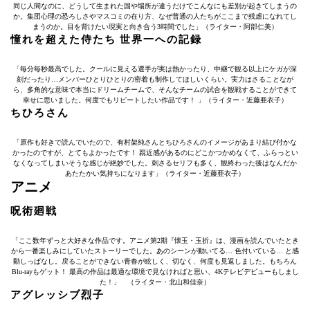
同じ人間なのに、どうして生まれた国や場所が違うだけでこんなにも差別が起きてしまうの
か。集団心理の恐ろしさやマスコミの在り方、なぜ普通の人たちがここまで残虐になれてし
まうのか。目を背けたい現実と向き合う3時間でした」（ライター・阿部仁美）
憧れを超えた侍たち 世界一への記録
「毎分毎秒最高でした。クールに見える選手が実は熱かったり、中継で観る以上にケガが深
刻だったり…メンバーひとりひとりの密着も制作してほしいくらい。実力はさることなが
ら、多角的な意味で本当にドリームチームで、そんなチームの試合を観戦することができて
幸せに思いました。何度でもリピートしたい作品です！ 」（ライター・近藤亜衣子）
ちひろさん
「原作も好きで読んでいたので、有村架純さんとちひろさんのイメージがあまり結び付かな
かったのですが、とてもよかったです！ 親近感があるのにどこかつかめなくて、ふらっとい
なくなってしまいそうな感じが絶妙でした。刺さるセリフも多く、観終わった後はなんだか
あたたかい気持ちになります」（ライター・近藤亜衣子）
アニメ
呪術廻戦
「ここ数年ずっと大好きな作品です。アニメ第2期『懐玉・玉折』は、漫画を読んでいたとき
から一番楽しみにしていたストーリーでした。あのシーンが動いてる… 色付いている… と感
動しっぱなし。戻ることができない青春が眩しく、切なく、何度も見返しました。もちろん
Blu-rayもゲット！ 最高の作品は最適な環境で見なければと思い、4Kテレビデビューもしまし
た！」 （ライター・北山和佳奈）
アグレッシブ烈子