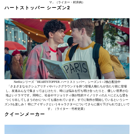
マ」（ライター・村井絢）
ハートストッパー シーズン2
Netflixシリーズ「HEARTSTOPPER ハートストッパー」シーズン1～2独占配信中
「さまざまなセクシュアリティやバックグラウンドを持つ登場人物たちが当たり前に登場
し、友達みんなで集まってはじけたり、時には悩みを打ち明け合ったりと、優しい世界が心
地よいドラマです。同時に、社会やマジョリティ側が性的マイノリティの人々にどんな壁を
つくり出してしまうのかについても描かれています。すでに制作が開始しているというシー
ズン3も楽しみ！ 特にアイザックというキャラクターについてさらに掘り下げられてほしいで
す」（ライター・竹村史菜）
クイーンメーカー