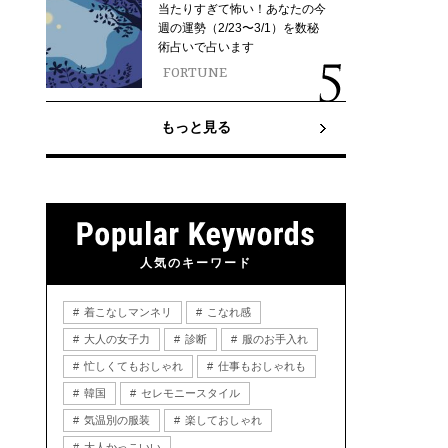
当たりすぎて怖い！あなたの今
週の運勢（2/23〜3/1）を数秘
術占いで占います
FORTUNE
もっと見る
人気のキーワード
着こなしマンネリ
こなれ感
大人の女子力
診断
服のお手入れ
忙しくてもおしゃれ
仕事もおしゃれも
韓国
セレモニースタイル
気温別の服装
楽しておしゃれ
大人かっこいい