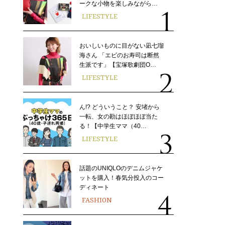
ークな小物を楽しみながら…
LIFESTYLE
おいしいものに目がない凪七瑠
海さん 「エビのお寿司は断然
生派です」【宝塚歌劇団O…
LIFESTYLE
ん!? どういうこと？ 安堵から
一転、女の勘はほぼほぼ当た
る！【中学生ママ（40…
LIFESTYLE
話題のUNIQLOのデニムジャケ
ットを購入！春気分投入のコー
ディネート
FASHION