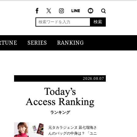
検索
RTUNE
SERIES
RANKING
2026.08.07
ランキング
元タカラジェンヌ 凪七瑠海さ
んのバッグの中身は？ 「ユニ