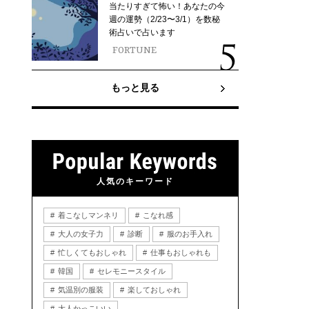
当たりすぎて怖い！あなたの今
週の運勢（2/23〜3/1）を数秘
術占いで占います
FORTUNE
もっと見る
人気のキーワード
着こなしマンネリ
こなれ感
大人の女子力
診断
服のお手入れ
忙しくてもおしゃれ
仕事もおしゃれも
韓国
セレモニースタイル
気温別の服装
楽しておしゃれ
大人かっこいい