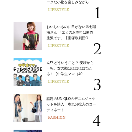
ークな小物を楽しみながら…
LIFESTYLE
おいしいものに目がない凪七瑠
海さん 「エビのお寿司は断然
生派です」【宝塚歌劇団O…
LIFESTYLE
ん!? どういうこと？ 安堵から
一転、女の勘はほぼほぼ当た
る！【中学生ママ（40…
LIFESTYLE
話題のUNIQLOのデニムジャケ
ットを購入！春気分投入のコー
ディネート
FASHION