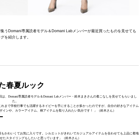
Domani専属読者モデル＆Domani Labメンバーが最近買ったものを見せても
ングを紹介します。
た春夏ルック
今回は、Domani専属読者モデル＆Domani Labメンバー・鈴木まきさんの着こなしを見せてもらいまし
た。
これまで学校行事でも活躍するネイビーを手にすることが多かったのですが、自分の好きなアイテム
ザインや、カラーアイテム、柄アイテムを取り入れたい気分です！ 」（鈴木さん）
ー
の裾もかわいくてお気に入りです。シルエットがきれいでカジュアルアイテムを合わせても上品に着地
せたスタイリングもしたいと思っています」（鈴木さん）