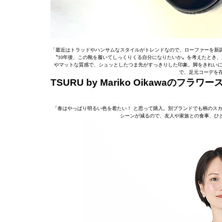
「最近はトラッドやハンサムなスタイルがトレンドなので、ローファーを新調
〝10年後、この靴を履いてしっくりくる自分になりたいか〟を考えたとき、
やマットな質感で、シュッとしたつま先がすっきりした印象。脚をきれいに
で、足元コーデを
TSURU by Mariko Oikawaのフラワ
「春はやっぱり明るい色を着たい！ と思って購入。別ブランドでも柄のス
シーンが減るので、友人や家族との食事、ひ