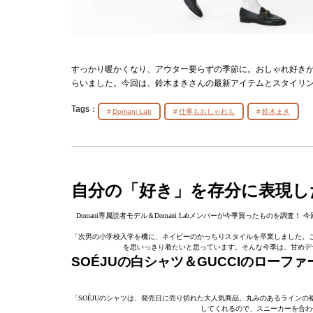
すっかり暖かくなり、アウター要らずの季節に。おしゃれ好きが集う
らいました。今回は、鈴木まきさんの最新アイテムとスタイリ
Tags：
Domani Lab
仕事もおしゃれも
鈴木まき
自分の「好き」を存分に表現し
Domani専属読者モデル＆Domani Labメンバーが今季買ったものを調査！ 
「次男の小学校入学を機に、ネイビーのかっちりスタイルを卒業しました。
を思いっきり着たいと思っています。そんな今季は、甘めデ
SOÉJUの白シャツ＆GUCCIのローファ
「SOÉJUのシャツは、発売日に売り切れた大人気商品。丸みのあるライン
してくれるので、スニーカーを合わ