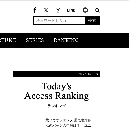
検索
RTUNE
SERIES
RANKING
2026.08.08
ランキング
元タカラジェンヌ 凪七瑠海さ
んのバッグの中身は？ 「ユニ