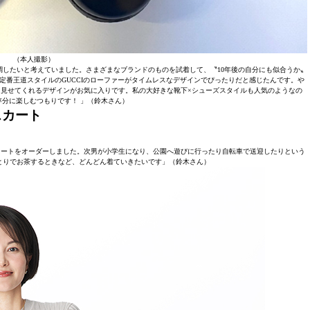
（本人撮影）
したいと考えていました。さまざまなブランドのものを試着して、〝10年後の自分にも似合うか〟
定番王道スタイルのGUCCIのローファーがタイムレスなデザインでぴったりだと感じたんです。や
見せてくれるデザインがお気に入りです。私の大好きな靴下×シューズスタイルも人気のようなの
存分に楽しむつもりです！ 」（鈴木さん）
ースカート
カートをオーダーしました。次男が小学生になり、公園へ遊びに行ったり自転車で送迎したりという
とりでお茶するときなど、どんどん着ていきたいです」（鈴木さん）