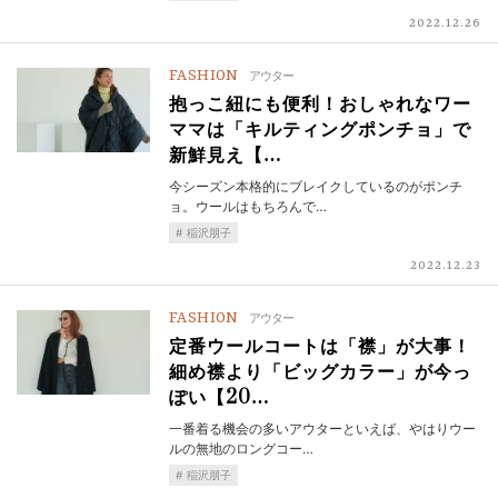
2022.12.26
FASHION
アウター
抱っこ紐にも便利！おしゃれなワー
ママは「キルティングポンチョ」で
新鮮見え【…
今シーズン本格的にブレイクしているのがポンチ
ョ。ウールはもちろんで…
稲沢朋子
2022.12.23
FASHION
アウター
定番ウールコートは「襟」が大事！
細め襟より「ビッグカラー」が今っ
ぽい【20…
一番着る機会の多いアウターといえば、やはりウー
ルの無地のロングコー…
稲沢朋子