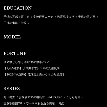
EDUCATION
子供の五感を育てる
学校行事コーデ
教育現場より
子供の習い事
/
/
/
/
子供の進路・学校
/
MODEL
FORTUNE
運命数から導く週間“女の数字占い”
【2月の運勢】琉球風水志シウマの九星気学
【2026年の運勢】琉球風水志シウマの九星気学
SERIES
町田啓太
お受験ママの相談室
editor_kao
こじらせ男
/
/
/
/
宝塚歌劇団OG
ワーママあるある劇場
耳恋
/
/