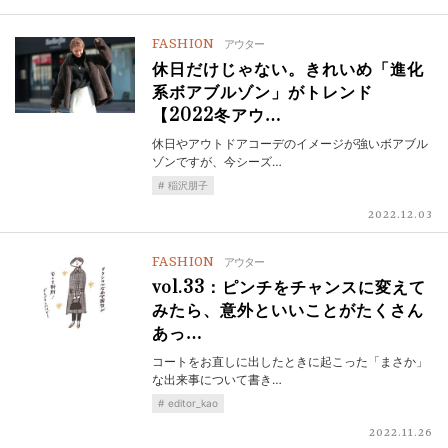
FASHION
アウター
休日だけじゃない。きれいめ「進化
系ボアブルゾン」がトレンド
【2022冬アウ…
休日やアウトドアコーデのイメージが強いボアブル
ゾンですが、今シーズ…
稲沢朋子
2022.12.03
FASHION
アウター
vol.33：ピンチをチャンスに変えて
みたら、意外といいことがたくさん
あっ…
コートをお直しに出したときに起こった「まさか」
な出来事について書き…
editor_kao
2022.11.26