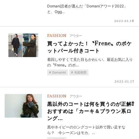
Domani読者が選んだ「Domaniアワード2022」
と、Ogg…
2023.01.18
FASHION
アウター
買ってよかった！〝Frene〟のポケ
ットパール付きコート
着回しやすくて見た目もかわいい。最近お気に入り
の〝Frene〟のポ…
Domanist
光延樹里
2023.01.17
FASHION
アウター
黒以外のコートは何を買うのが正解⁉︎
おすすめは「カーキ＆ブラウン系ロ
ング…
黒やネイビーのロングコート以外で買い足すな
ら？ 今シーズンはモカ、…