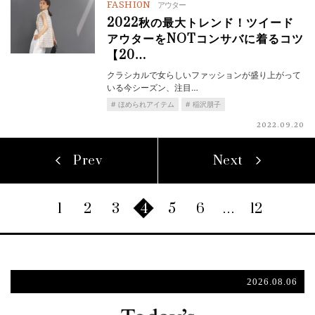
FASHION
アウター
2022秋の最大トレンド！ツイード
アウターをNOTコンサバに着るコツ
【20…
クラシカルで女らしいファッションが盛り上がって
いる今シーズン、注目…
ほめられアイテム
稲沢朋子
2022.09.20
Prev
Next
1
2
3
4
5
6
…
12
2026.08.06