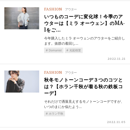
FASHION
アウター
いつものコーデに変化球！今季のア
ウターは【ミラ オーウェン】のMA-
1をご…
今年購入したミラ オーウェンのアウターをご紹介し
ます。抜群の着回し…
Domanist
光延樹里
2022.11.21
FASHION
アウター
秋冬モノトーンコーデ３つのコツと
は？【ホラン千秋が着る秋の鉄板コ
ーデ】
それだけで洒落見えするモノトーンコーデですが、
いつのまにか似たよう…
ホラン千秋
2022.11.05