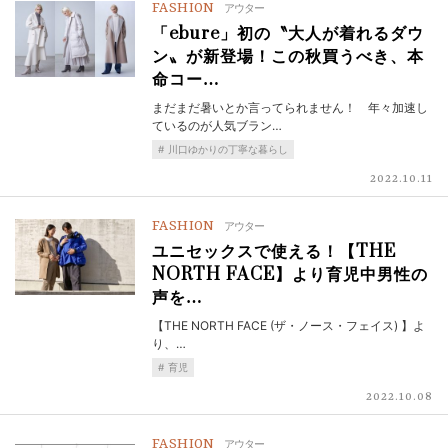
FASHION
アウター
「ebure」初の〝大人が着れるダウ
ン〟が新登場！この秋買うべき、本
命コー…
まだまだ暑いとか言ってられません！ 年々加速し
ているのが人気ブラン…
川口ゆかりの丁寧な暮らし
2022.10.11
FASHION
アウター
ユニセックスで使える！【THE
NORTH FACE】より育児中男性の
声を…
【THE NORTH FACE (ザ・ノース・フェイス) 】よ
り、…
育児
2022.10.08
FASHION
アウター