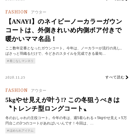
FASHION
アウター
【ANAYI】のネイビーノーカラーガウン
コートは、外側きれいめ内側ボア付きで
暖かいママ名品！
ここ数年定番となったガウンコート。今年は、ノーカラーが流行の兆し。
ばさっと羽織るだけで、今どきのスタイルを完成できる最旬…
着こなしマンネリ
すべて読む
2020.11.25
FASHION
アウター
5kgやせ見えが叶う!? この冬狙うべきは
〝トレンチ型ロングコート〟
冬のおしゃれの主役コート。今年の冬は、週5着られる＋5kgやせ見え＋5万
円台この3つのコートがあればいいんです！今回は、…
ほめられアイテム