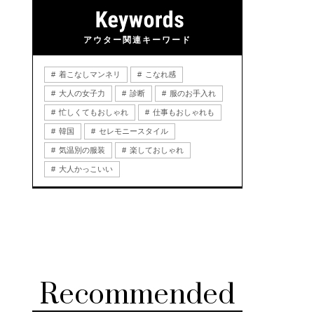
アウター関連キーワード
着こなしマンネリ
こなれ感
大人の女子力
診断
服のお手入れ
忙しくてもおしゃれ
仕事もおしゃれも
韓国
セレモニースタイル
気温別の服装
楽しておしゃれ
大人かっこいい
Recommended