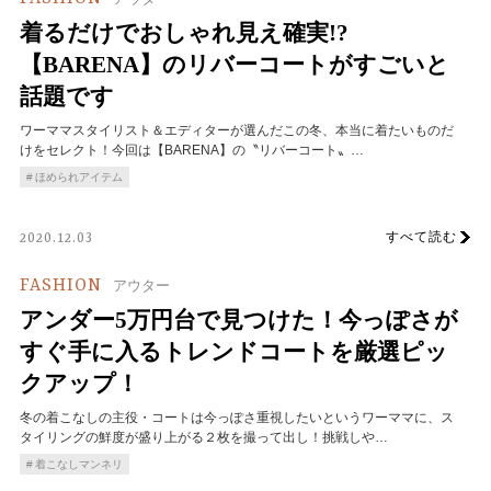
着るだけでおしゃれ見え確実!?
【BARENA】のリバーコートがすごいと
話題です
ワーママスタイリスト＆エディターが選んだこの冬、本当に着たいものだ
けをセレクト！今回は【BARENA】の〝リバーコート〟…
ほめられアイテム
すべて読む
2020.12.03
FASHION
アウター
アンダー5万円台で見つけた！今っぽさが
すぐ手に入るトレンドコートを厳選ピッ
クアップ！
冬の着こなしの主役・コートは今っぽさ重視したいというワーママに、ス
タイリングの鮮度が盛り上がる２枚を撮って出し！挑戦しや…
着こなしマンネリ