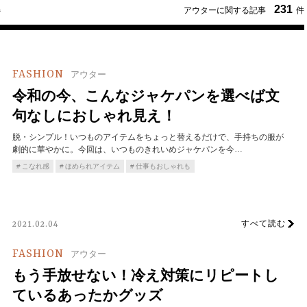
231
アウターに関する記事
件
ジ
FASHION
アウター
令和の今、こんなジャケパンを選べば文
句なしにおしゃれ見え！
脱・シンプル！いつものアイテムをちょっと替えるだけで、手持ちの服が
劇的に華やかに。今回は、いつものきれいめジャケパンを今…
こなれ感
ほめられアイテム
仕事もおしゃれも
すべて読む
2021.02.04
FASHION
アウター
もう手放せない！冷え対策にリピートし
ているあったかグッズ