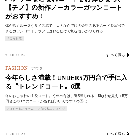
【チノ】の新作ノーカラーガウンコート
がおすすめ！
体が泳ぐルーズなサイズ感で、大人ならではの余裕のあるムードを演出で
きるガウンコート。ラフにはおるだけで旬な装いがつくれる…
こなれ感
すべて読む
2020.11.26
FASHION
アウター
今年らしさ満載！UNDER5万円台で手に入
る〝トレンドコート〟6選
冬のおしゃれの主役コート。今年の冬は、週5着られる＋5kgやせ見え＋5万
円台この3つのコートがあればいいんです！今回は、…
ほめられアイテム
働く私にごほうび
すべて読む
2020.11.25