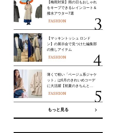
【梅雨対策】雨の日もおしゃれ
をキープできるレインコート＆
撥水アウター7選
FASHION
【マッキントッシュ ロンド
ン】の展示会で見つけた編集部
の推しアイテム
FASHION
薄くて軽い「ベージュ系ジャケ
ット」は6月のきれいめコーデ
に大活躍【初夏のきちんと…
FASHION
もっと見る