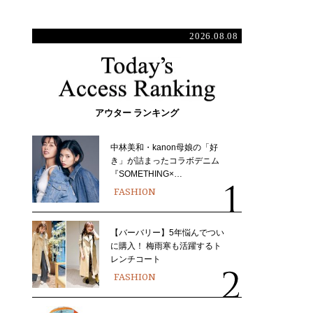
2026.08.08
アウター ランキング
中林美和・kanon母娘の「好
き」が詰まったコラボデニム
『SOMETHING×…
FASHION
【バーバリー】5年悩んでつい
に購入！ 梅雨寒も活躍するト
レンチコート
FASHION