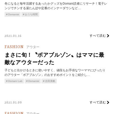
冬になると毎年活躍するあったかグッズをDomani読者にリサーチ！電子レ
ンジでチンする湯たんぽや定番のインナーダウンなど…
Domanist
おうち時間
すべて読む
2021.01.16
FASHION
アウター
まさに旬！〝ボアブルゾン〟はママに最
敵なアウターだった
子どもと出かけるときに使いやすく、値段もお手頃なワーママにぴったり
のアウター「ボアブルゾン」のおすすめポイントをご紹介し…
Domani Lab
Domanist
吉田美帆
すべて読む
2021.01.09
FASHION
アウター