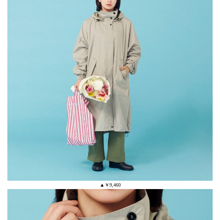
▲￥9,460