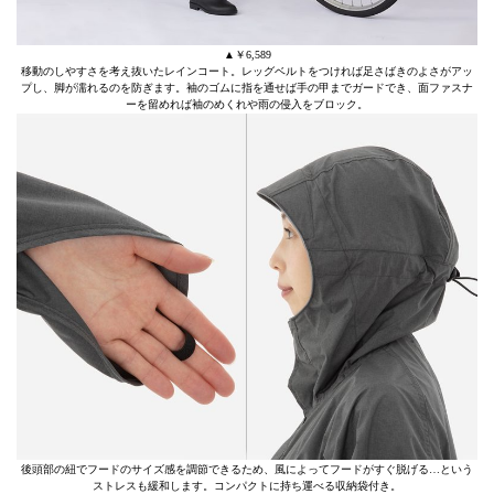
▲￥6,589
移動のしやすさを考え抜いたレインコート。レッグベルトをつければ足さばきのよさがアッ
プし、脚が濡れるのを防ぎます。袖のゴムに指を通せば手の甲までガードでき、面ファスナ
ーを留めれば袖のめくれや雨の侵入をブロック。
後頭部の紐でフードのサイズ感を調節できるため、風によってフードがすぐ脱げる…という
ストレスも緩和します。コンパクトに持ち運べる収納袋付き。