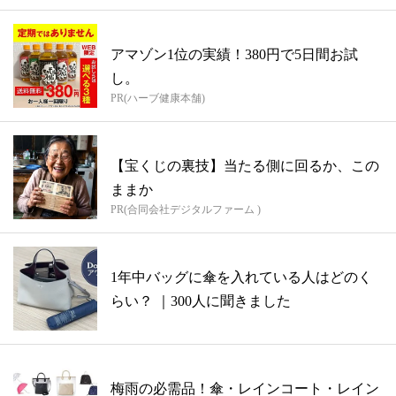
アマゾン1位の実績！380円で5日間お試
し。
PR(ハーブ健康本舗)
【宝くじの裏技】当たる側に回るか、この
ままか
PR(合同会社デジタルファーム )
1年中バッグに傘を入れている人はどのく
らい？ ｜300人に聞きました
梅雨の必需品！傘・レインコート・レイン