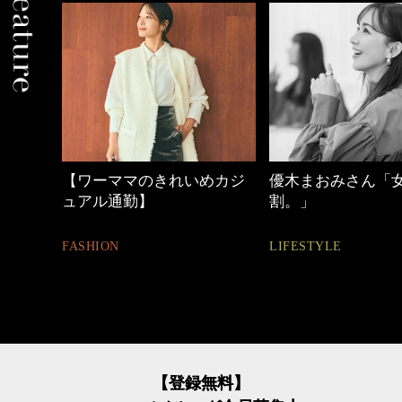
めカジ
優木まおみさん「女の時間
働く女性のバッグ
割。」
FASHION
LIFESTYLE
【登録無料】