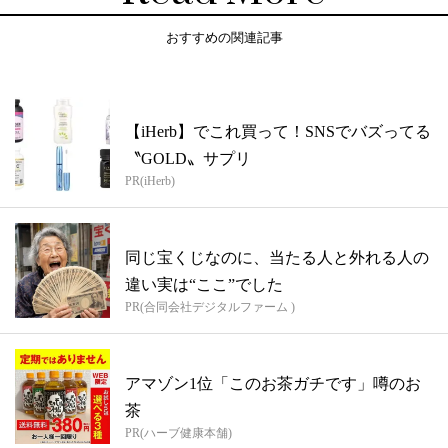
おすすめの関連記事
【iHerb】でこれ買って！SNSでバズってる
〝GOLD〟サプリ
PR(iHerb)
同じ宝くじなのに、当たる人と外れる人の
違い実は“ここ”でした
PR(合同会社デジタルファーム )
アマゾン1位「このお茶ガチです」噂のお
茶
PR(ハーブ健康本舗)