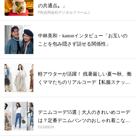
の共通点〟」
PR(合同会社デジタルファーム )
中林美和・kanonインタビュー「お互いの
ことを包み隠さず話せる関係性」
軽アウターが活躍！ 残暑厳しい夏〜秋、働
くママたちのリアルコーデ【私服スナッ
プ】
デニムコーデ55選｜大人のきれいめコーデ
は？定番デニムパンツのおしゃれ着こなし
FASHION
実...