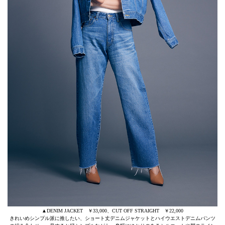
▲DENIM JACKET ￥33,000、CUT OFF STRAIGHT ￥22,000
きれいめシンプル派に推したい、ショート丈デニムジャケットとハイウエストデニムパンツ