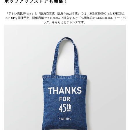
ポップアップストアも開催！
『アトレ恵比寿-atre-』と『阪急百貨店 : 阪急うめだ本店』では、SOMETHING×mk SPECIAL
POP-UPを開催予定。開催店舗で￥11,000以上購入すると「45周年記念 SOMETHING トートバ
ッグ」をもらえるチャンスです。