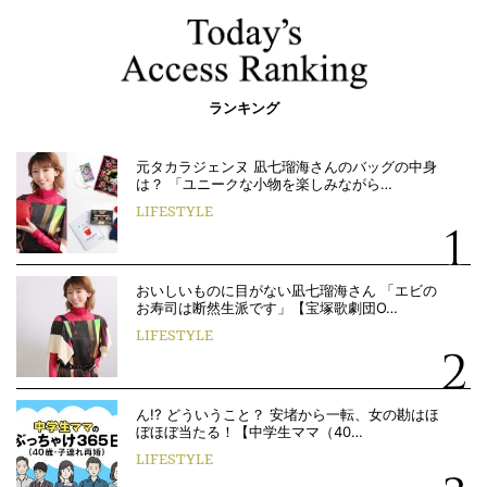
ランキング
元タカラジェンヌ 凪七瑠海さんのバッグの中身
は？ 「ユニークな小物を楽しみながら…
LIFESTYLE
おいしいものに目がない凪七瑠海さん 「エビの
お寿司は断然生派です」【宝塚歌劇団O…
LIFESTYLE
ん!? どういうこと？ 安堵から一転、女の勘はほ
ぼほぼ当たる！【中学生ママ（40…
LIFESTYLE