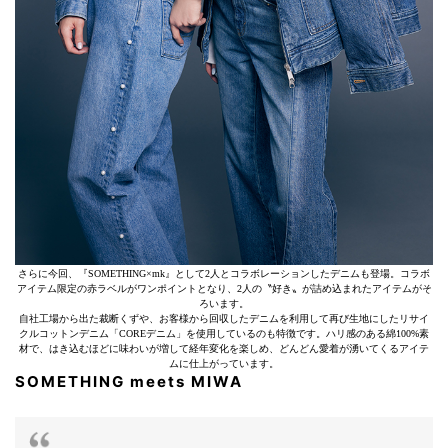
さらに今回、『SOMETHING×mk』として2人とコラボレーションしたデニムも登場。コラボ
アイテム限定の赤ラベルがワンポイントとなり、2人の〝好き〟が詰め込まれたアイテムがそ
ろいます。
自社工場から出た裁断くずや、お客様から回収したデニムを利用して再び生地にしたリサイ
クルコットンデニム「COREデニム」を使用しているのも特徴です。ハリ感のある綿100%素
材で、はき込むほどに味わいが増して経年変化を楽しめ、どんどん愛着が湧いてくるアイテ
ムに仕上がっています。
SOMETHING meets MIWA