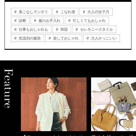
着こなしマンネリ
こなれ感
大人の女子力
診断
服のお手入れ
忙しくてもおしゃれ
仕事もおしゃれも
韓国
セレモニースタイル
気温別の服装
楽しておしゃれ
大人かっこいい