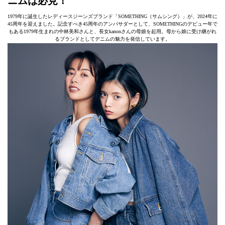
ニムは必見！
1979年に誕生したレディースジーンズブランド「SOMETHING（サムシング）」が、2024年に
45周年を迎えました。記念すべき45周年のアンバサダーとして、SOMETHINGのデビュー年で
もある1979年生まれの中林美和さんと、長女kanonさんの母娘を起用。母から娘に受け継がれ
るブランドとしてデニムの魅力を発信しています。