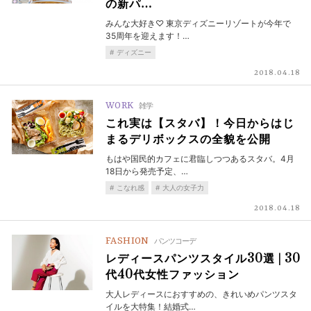
の新パ…
みんな大好き♡ 東京ディズニーリゾートが今年で
35周年を迎えます！…
ディズニー
2018.04.18
WORK
雑学
これ実は【スタバ】！今日からはじ
まるデリボックスの全貌を公開
もはや国民的カフェに君臨しつつあるスタバ。4月
18日から発売予定、…
こなれ感
大人の女子力
2018.04.18
FASHION
パンツコーデ
レディースパンツスタイル30選 | 30
代40代女性ファッション
大人レディースにおすすめの、きれいめパンツスタ
イルを大特集！結婚式…