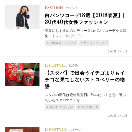
FASHION
パンツコーデ
白パンツコーデ18選【2018春夏】|
30代40代女性ファッション
春夏におすすめのレディース白パンツコーデを大特
集！トレンドのワイド…
UNIQLO・ユニクロ
着こなしマンネリ
2018.04.19
LIFESTYLE
飲み物
【スタバ】で出会うイチゴよりもイ
チゴな果てしないストロベリーの物
語
スタバの新作は絶対発売日に飲みたい！と心に誓っ
ているスタバマニアが…
働く私にごほうび
大人の女子力
2018.04.18
LIFESTYLE
スイーツ