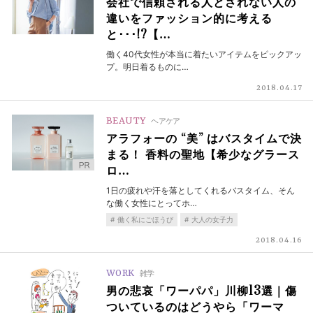
会社で信頼される人とされない人の
違いをファッション的に考える
と･･･!?【…
働く40代女性が本当に着たいアイテムをピックアッ
プ。明日着るものに…
2018.04.17
BEAUTY
ヘアケア
アラフォーの “美” はバスタイムで決
まる！ 香料の聖地【希少なグラース
ロ…
1日の疲れや汗を落としてくれるバスタイム、そん
な働く女性にとってホ…
働く私にごほうび
大人の女子力
2018.04.16
WORK
雑学
男の悲哀「ワーパパ」川柳13選｜傷
ついているのはどうやら「ワーマ