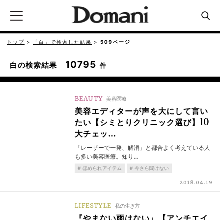
トップ
「白」で検索した結果
509ページ
10795
白の検索結果
件
BEAUTY
美容医療
美容エディターが声を大にして言い
たい【シミとりクリニック選び】10
大チェッ…
「レーザーで一発、解消」と都合よく考えている人
も多い美容医療。知り…
ほめられアイテム
今さら聞けない
2018.04.19
LIFESTYLE
私の生き方
『やまない雨はない』【アンチエイ