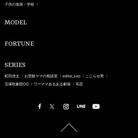
子供の進路・学校
/
MODEL
FORTUNE
SERIES
町田啓太
お受験ママの相談室
editor_kao
こじらせ男
/
/
/
/
宝塚歌劇団OG
ワーママあるある劇場
耳恋
/
/