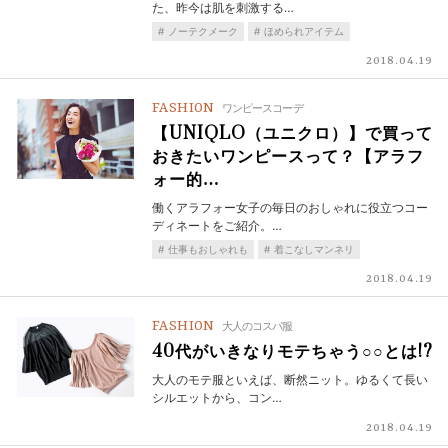
た、昨今は肌を刺激する…
ノーテクメーク
ほめられアイテム
2018.04.19
FASHION
ワンピースコーデ
【UNIQLO（ユニクロ）】で買って
おきたいワンピースって？【アラフ
ォー的…
働くアラフォー女子の毎日のおしゃれに役立つコー
ディネートをご紹介。…
仕事もおしゃれも
着こなしマンネリ
2018.04.19
FASHION
大人のコスパ服
40代がいきなりモテちゃう○○とは!?
大人のモテ服といえば、断然ニット。ゆるくて長い
シルエットから、コン…
2018.04.19