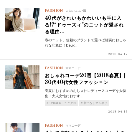
FASHION
大人のコスパ服
40代がきれいもかわいいも手に入
る!?“ドゥーズィ”のニットが愛され
る理由…
春のニット、信頼のブランドで選べば確実におしゃ
れな印象に！Deux…
2018.04.17
FASHION
ママコーデ
おしゃれコーデ20選【2018春夏】|
30代40代女性ファッション
春夏におすすめのおしゃれレディースコーデを大特
集！大人女性におすす…
UNIQLO・ユニクロ
着こなしマンネリ
2018.04.17
FASHION
ママコーデ