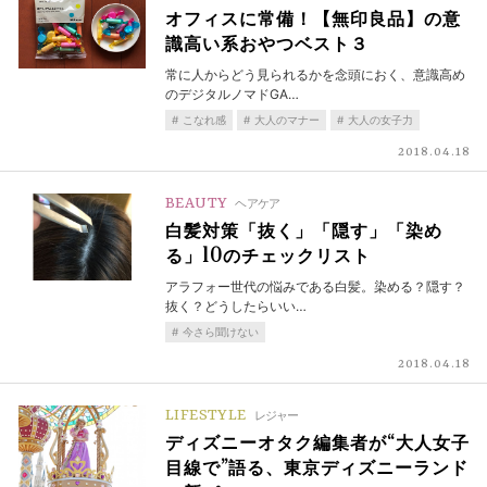
オフィスに常備！【無印良品】の意
識高い系おやつベスト３
常に人からどう見られるかを念頭におく、意識高め
のデジタルノマドGA…
こなれ感
大人のマナー
大人の女子力
2018.04.18
BEAUTY
ヘアケア
白髪対策「抜く」「隠す」「染め
る」10のチェックリスト
アラフォー世代の悩みである白髪。染める？隠す？
抜く？どうしたらいい…
今さら聞けない
2018.04.18
LIFESTYLE
レジャー
ディズニーオタク編集者が“大人女子
目線で”語る、東京ディズニーランド