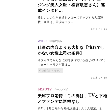
ジング美人女医・松宮敏恵さん】連
載インタビ…
美しい人の生きる道をクローズアップする人気連
載。今回は、天現寺ソラ…
2018.04.19
WORK
職場の悩み
仕事の内容よりも大切な【憧れでし
かない女性上司の条件】
オフィスでみんなに支持されている感じのいいアラ
フォーキャリアと実は…
ほめられアイテム
2018.04.19
BEAUTY
ベースメイク
美容プロ驚愕！この春は、UVと下地
とファンデに垣根なし
例年、3月ごろから紫外線量はぐんぐん増加。ま