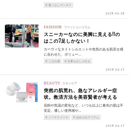
着こなしマンネリ
2018.04.18
FASHION
ファッションコラム
スニーカーなのに美脚に見える!!の
はこの7足しかない！
カーヴィなタイトシルエットや色気のある肌見せ感
に合わせた、ボリュー…
こなれ感
仕事もおしゃれも
2018.04.17
BEAUTY
スキンケア
突然の肌荒れ、急なアレルギー症
状。救済方法を美容賢者が考える
花粉や気温の変化など、いつも以上に春先の肌は不
安定。優しい使用感や…
ノーテクメーク
ほめられアイテム
2018.04.17