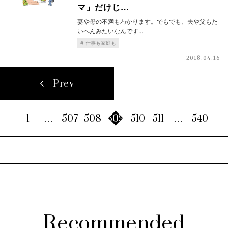
マ」だけじ…
妻や母の不満もわかります。でもでも、夫や父もた
いへんみたいなんです…
仕事も家庭も
2018.04.16
Prev
1
…
507
508
509
510
511
…
540
Recommended