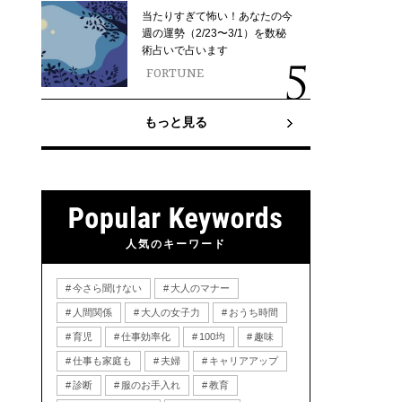
当たりすぎて怖い！あなたの今
週の運勢（2/23〜3/1）を数秘
術占いで占います
FORTUNE
もっと見る
人気のキーワード
今さら聞けない
大人のマナー
人間関係
大人の女子力
おうち時間
育児
仕事効率化
100均
趣味
仕事も家庭も
夫婦
キャリアアップ
診断
服のお手入れ
教育