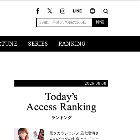
検索
RTUNE
SERIES
RANKING
2026.08.08
ランキング
元タカラジェンヌ 凪七瑠海さ
んのバッグの中身は？ 「ユニ