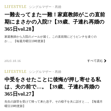
LIFESTYLE
シングルマザー・再婚
一難去ってまた一難！家庭教師がこの直前
期にまさかの入院!?【39歳、子連れ再婚の
365日vol.28】
家庭教師から入院のメールが届く。この直前期にどうピンチを凌ぐの
か…。【毎週月曜日19時更新】
すべて読む
2023.10.16
LIFESTYLE
シングルマザー・再婚
中受をさせたことに後悔が押し寄せる私
は、夫の前で…。【39歳、子連れ再婚の
365日vol.27】
先生の謝罪を受けて帰って来た息子。その様子を夫に話すと…。【毎週月
曜日19時更新】