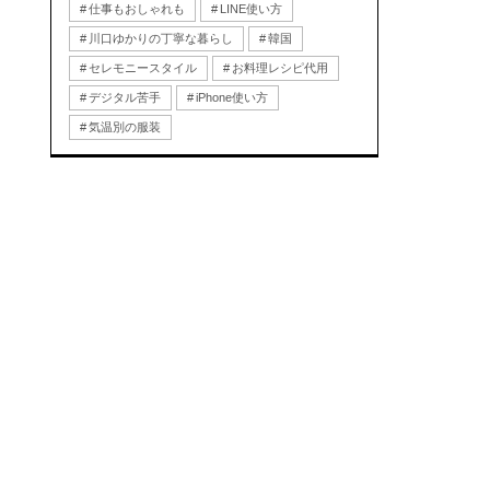
仕事もおしゃれも
LINE使い方
川口ゆかりの丁寧な暮らし
韓国
セレモニースタイル
お料理レシピ代用
デジタル苦手
iPhone使い方
気温別の服装