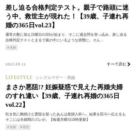
差し迫る合格判定テスト。親子で路頭に迷
う中、救世主が現れた！【39歳、子連れ再
婚の365日vol.23】
通常の塾に加え日曜日のSSが始まり、そこに過去問を突っ込み、差し迫る
合格判定テストとまるで嵐の中にいるような状態に。そん…
夫婦
すべて読む
2023.09.11
LIFESTYLE
シングルマザー・再婚
まさか悪阻!? 妊娠疑惑で見えた再婚夫婦
のすれ違い【39歳、子連れ再婚の365日
vol.22】
吐き気に胸焼けと悪阻を疑ったあんは産婦人科へ。結果を臣斗へ伝えるも
そこには夫婦間のズレが。【毎週月曜日19時更新】
夫婦
育児