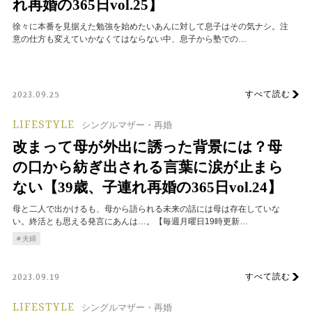
れ再婚の365日vol.25】
徐々に本番を見据えた勉強を始めたいあんに対して息子はその気ナシ。注
意の仕方も変えていかなくてはならない中、息子から塾での…
すべて読む
2023.09.25
LIFESTYLE
シングルマザー・再婚
改まって母が外出に誘った背景には？母
の口から紡ぎ出される言葉に涙が止まら
ない【39歳、子連れ再婚の365日vol.24】
母と二人で出かけるも、母から語られる未来の話には母は存在していな
い。終活とも思える発言にあんは…。【毎週月曜日19時更新…
夫婦
すべて読む
2023.09.19
LIFESTYLE
シングルマザー・再婚