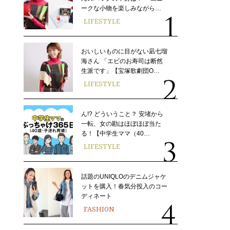
ークな小物を楽しみながら…
LIFESTYLE
おいしいものに目がない凪七瑠
海さん 「エビのお寿司は断然
生派です」【宝塚歌劇団O…
LIFESTYLE
ん!? どういうこと？ 安堵から
一転、女の勘はほぼほぼ当た
る！【中学生ママ（40…
LIFESTYLE
話題のUNIQLOのデニムジャケ
ットを購入！春気分投入のコー
ディネート
FASHION