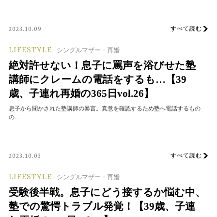
すべて読む
2023.10.09
LIFESTYLE
シングルマザー・再婚
絶対許せない！息子に罵声を浴びせた塾
講師にクレームの電話をするも…【39
歳、子連れ再婚の365日vol.26】
息子から聞かされた塾講師の暴言。真意を確認するため塾へ電話するもの
の…
すべて読む
2023.10.03
LIFESTYLE
シングルマザー・再婚
受験後半戦。息子にどう接するか悩む中、
塾での驚愕トラブル発覚！【39歳、子連