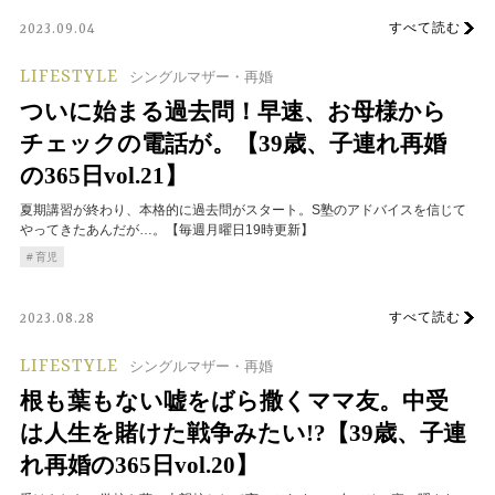
すべて読む
2023.09.04
LIFESTYLE
シングルマザー・再婚
ついに始まる過去問！早速、お母様から
チェックの電話が。【39歳、子連れ再婚
の365日vol.21】
夏期講習が終わり、本格的に過去問がスタート。S塾のアドバイスを信じて
やってきたあんだが…。【毎週月曜日19時更新】
育児
すべて読む
2023.08.28
LIFESTYLE
シングルマザー・再婚
根も葉もない嘘をばら撒くママ友。中受
は人生を賭けた戦争みたい!?【39歳、子連
れ再婚の365日vol.20】