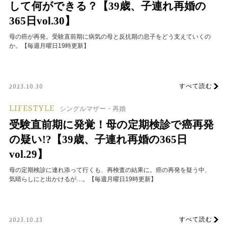
して何ができる？【39歳、子連れ再婚の
365日vol.30】
母の癌が再発。受験直前期に病気の母と反抗期の息子をどう支えていくの
か。【毎週月曜日19時更新】
すべて読む
2023.10.30
LIFESTYLE
シングルマザー・再婚
受験直前期に発覚！母の定期検診で癌再発
の疑い!?【39歳、子連れ再婚の365日
vol.29】
母の定期検診に連れ添って行くも、再検査の結果に。癌の再発を疑う中、
気晴らしにと出かけるが…。【毎週月曜日19時更新】
すべて読む
2023.10.23