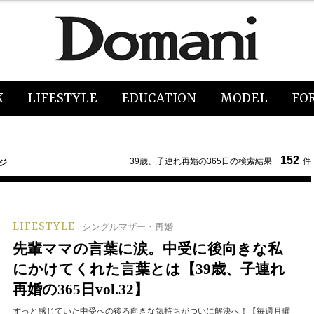
K
LIFESTYLE
EDUCATION
MODEL
FO
152
39歳、子連れ再婚の365日の検索結果
件
ジ
LIFESTYLE
シングルマザー・再婚
先輩ママの言葉に涙。中受に後向きな私
にかけてくれた言葉とは【39歳、子連れ
再婚の365日vol.32】
ずっと感じていた中受への後ろ向きな気持ちがついに解決へ！【毎週月曜