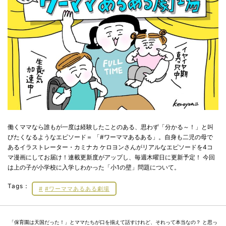
働くママなら誰もが一度は経験したことのある、思わず「分かる～！」と叫
びたくなるようなエピソード＝ 「#ワーママあるある」。自身も二児の母で
あるイラストレーター・カミナカ ケロヨンさんがリアルなエピソードを4コ
マ漫画にしてお届け！連載更新度がアップし、毎週木曜日に更新予定！ 今回
は上の子が小学校に入学しわかった「小1の壁」問題について。
Tags：
#ワーママあるある劇場
「保育園は天国だった！」とママたちが口を揃えて話すけれど、それって本当なの？ と思っ