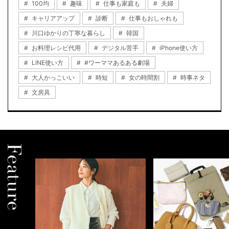
100均
趣味
仕事も家庭も
夫婦
キャリアアップ
診断
仕事もおしゃれも
川口ゆかりの丁寧な暮らし
韓国
お料理レシピ代用
デジタル苦手
iPhone使い方
LINE使い方
#ワーママあるある劇場
大人かっこいい
時短
女の時間割
時事ネタ
文房具