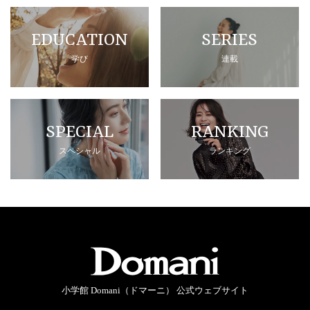
EDUCATION
SERIES
学び
連載
SPECIAL
RANKING
スペシャル
ランキング
小学館 Domani（ドマーニ） 公式ウェブサイト