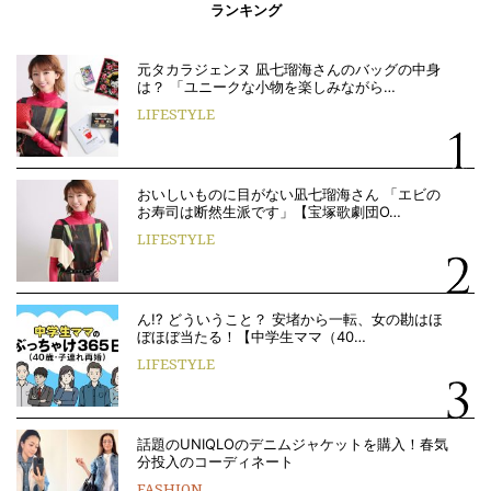
ランキング
元タカラジェンヌ 凪七瑠海さんのバッグの中身
は？ 「ユニークな小物を楽しみながら…
LIFESTYLE
おいしいものに目がない凪七瑠海さん 「エビの
お寿司は断然生派です」【宝塚歌劇団O…
LIFESTYLE
ん!? どういうこと？ 安堵から一転、女の勘はほ
ぼほぼ当たる！【中学生ママ（40…
LIFESTYLE
話題のUNIQLOのデニムジャケットを購入！春気
分投入のコーディネート
FASHION