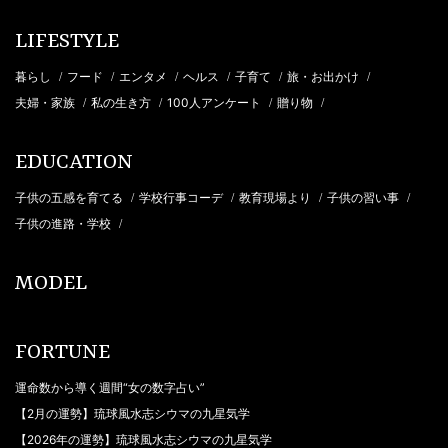
LIFESTYLE
暮らし
フード
エンタメ
ヘルス
子育て
旅・お出かけ
/
/
/
/
/
/
夫婦・家族
私の生き方
100人アンケート
贈り物
/
/
/
/
EDUCATION
子供の五感を育てる
学校行事コーデ
教育現場より
子供の習い事
/
/
/
/
子供の進路・学校
/
MODEL
FORTUNE
運命数から導く週間“女の数字占い”
【2月の運勢】琉球風水志シウマの九星気学
【2026年の運勢】琉球風水志シウマの九星気学