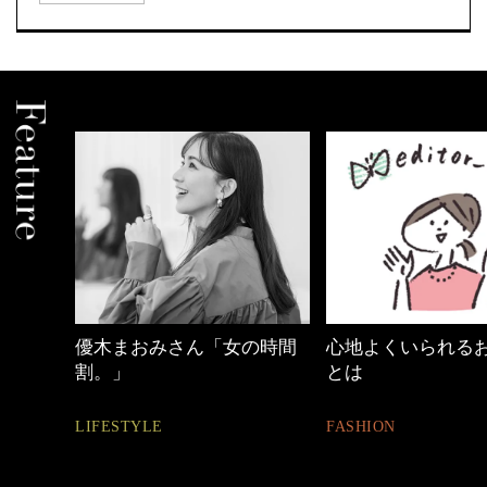
中身
優木まおみさん「女の時間
心地よくいられる
割。」
とは
LIFESTYLE
FASHION