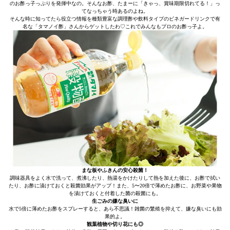
のお酢っ子っぷりを発揮中なの。そんなお酢、たまーに「きゃっ、賞味期限切れてる！」っ
てなっちゃう時あるのよね。
そんな時に知ってたら役立つ情報を種類豊富な調理酢や飲料タイプのビネガードリンクで有
名な「タマノイ酢」さんからゲットしたわ♡これでみんなもプロのお酢っ子よ。
まな板やふきんの安心殺菌！
調味器具をよく水で洗って、煮沸したり、熱湯をかけたりして熱を加えた後に、お酢で拭い
たり、お酢に漬けておくと殺菌効果がアップ！また、5〜20倍で薄めたお酢に、お野菜や果物
を漬けておくと付着した菌の殺菌にも。
生ごみの嫌な臭いに
水で5倍に薄めたお酢をスプレーすると、あら不思議！雑菌の繁殖を抑えて、嫌な臭いにも効
果的よ。
観葉植物や切り花にも◎