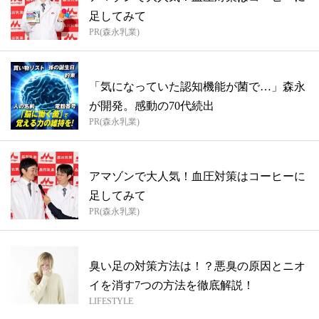
足してみて
PR(森永乳業)
「気になっていた認知機能が菌で…」森永
が開発。感動の70代続出
PR(森永乳業)
アマゾンで大人気！血圧対策はコーヒーに
足してみて
PR(森永乳業)
臭い足の対策方法は！？悪臭の原因とニオ
イを消す7つの方法を徹底解説！
LIFESTYLE