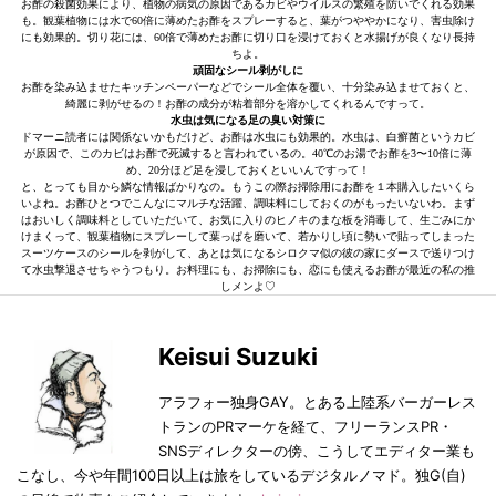
お酢の殺菌効果により、植物の病気の原因であるカビやウイルスの繁殖を防いでくれる効果
も。観葉植物には水で60倍に薄めたお酢をスプレーすると、葉がつややかになり、害虫除け
にも効果的。切り花には、60倍で薄めたお酢に切り口を浸けておくと水揚げが良くなり長持
ちよ。
頑固なシール剥がしに
お酢を染み込ませたキッチンペーパーなどでシール全体を覆い、十分染み込ませておくと、
綺麗に剥がせるの！お酢の成分が粘着部分を溶かしてくれるんですって。
水虫は気になる足の臭い対策に
ドマーニ読者には関係ないかもだけど、お酢は水虫にも効果的。水虫は、白癬菌というカビ
が原因で、このカビはお酢で死滅すると言われているの。40℃のお湯でお酢を3〜10倍に薄
め、20分ほど足を浸しておくといいんですって！
と、とっても目から鱗な情報ばかりなの。もうこの際お掃除用にお酢を１本購入したいくら
いよね。お酢ひとつでこんなにマルチな活躍、調味料にしておくのがもったいないわ。まず
はおいしく調味料としていただいて、お気に入りのヒノキのまな板を消毒して、生ごみにか
けまくって、観葉植物にスプレーして葉っぱを磨いて、若かりし頃に勢いで貼ってしまった
スーツケースのシールを剥がして、あとは気になるシロクマ似の彼の家にダースで送りつけ
て水虫撃退させちゃうつもり。お料理にも、お掃除にも、恋にも使えるお酢が最近の私の推
しメンよ♡
Keisui Suzuki
アラフォー独身GAY。とある上陸系バーガーレス
トランのPRマーケを経て、フリーランスPR・
SNSディレクターの傍、こうしてエディター業も
こなし、今や年間100日以上は旅をしているデジタルノマド。独G(自)