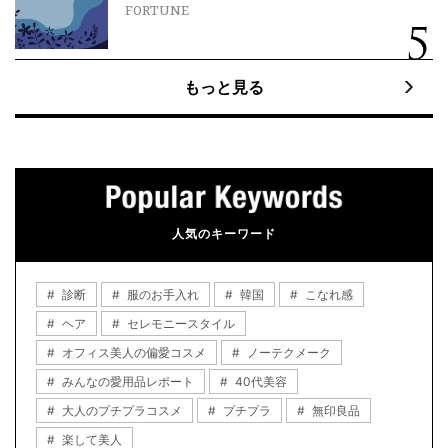
FORTUNE
もっと見る
人気のキーワード
診断
服のお手入れ
韓国
こなれ感
ヘア
セレモニースタイル
オフィス美人の偏愛コスメ
ノーテクメーク
みんなの愛用品レポート
40代美容
大人のプチプラコスメ
プチプラ
無印良品
楽して美人