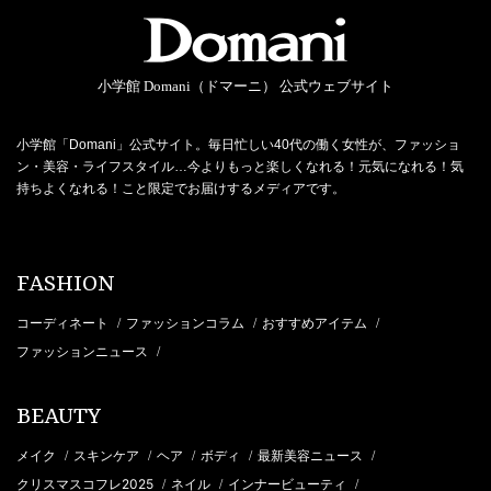
小学館 Domani（ドマーニ） 公式ウェブサイト
小学館「Domani」公式サイト。毎日忙しい40代の働く女性が、ファッショ
ン・美容・ライフスタイル…今よりもっと楽しくなれる！元気になれる！気
持ちよくなれる！こと限定でお届けするメディアです。
FASHION
コーディネート
ファッションコラム
おすすめアイテム
/
/
/
ファッションニュース
/
BEAUTY
メイク
スキンケア
ヘア
ボディ
最新美容ニュース
/
/
/
/
/
クリスマスコフレ2025
ネイル
インナービューティ
/
/
/