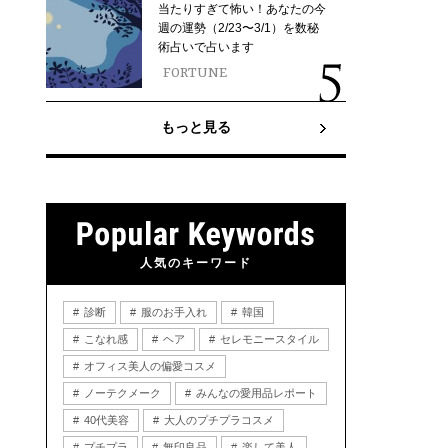
当たりすぎて怖い！あなたの今
週の運勢（2/23〜3/1）を数秘
術占いで占います
FORTUNE
もっと見る
人気のキーワード
診断
服のお手入れ
韓国
こなれ感
ヘア
セレモニースタイル
オフィス美人の偏愛コスメ
ノーテクメーク
みんなの愛用品レポート
40代美容
大人のプチプラコスメ
プチプラ
無印良品
楽して美人