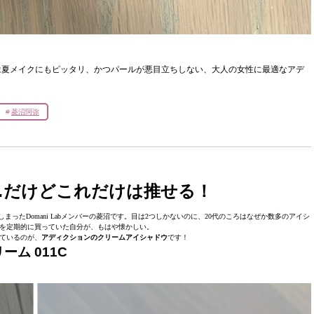
は夏メイクにもピッタリ、かつパールが悪目立ちしない、大人の女性に最適なアデ
菱沼阿弥
…だけどこれだけは推せる！
たDomani Labメンバーの菱沼です。目は2つしかないのに、20代のころはなぜか数多のアイシ
を定期的に買っていた自分が、もはや懐かしい。
ているのが、
アディクションのクリームアイシャドウ
です！
ム 011C