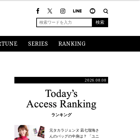
検索
RTUNE
SERIES
RANKING
2026.08.08
ランキング
元タカラジェンヌ 凪七瑠海さ
んのバッグの中身は？ 「ユニ