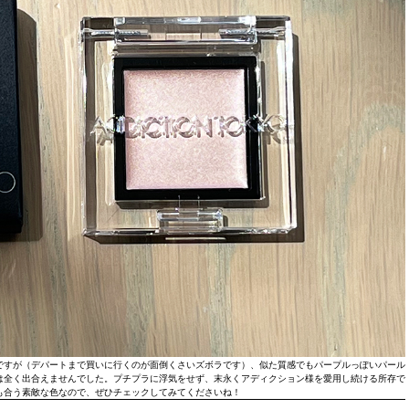
ですが（デパートまで買いに行くのが面倒くさいズボラです）、似た質感でもパープルっぽいパール
は全く出合えませんでした。プチプラに浮気をせず、末永くアディクション様を愛用し続ける所存で
も合う素敵な色なので、ぜひチェックしてみてくださいね！