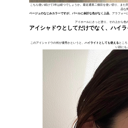
こちら使い続けて5年は経つでしょうか。最近通算二個目を使い切り、また
品な
ベージュのなじみカラーですが、パールに余計な色がなく上品
。アラフォー
アイホールにさっと塗り、その上から色
アイシャドウとしてだけでなく、ハイラ
このアイシャドウの何が優秀かというと、
ハイライトとしても使える
ところ
い顔にも