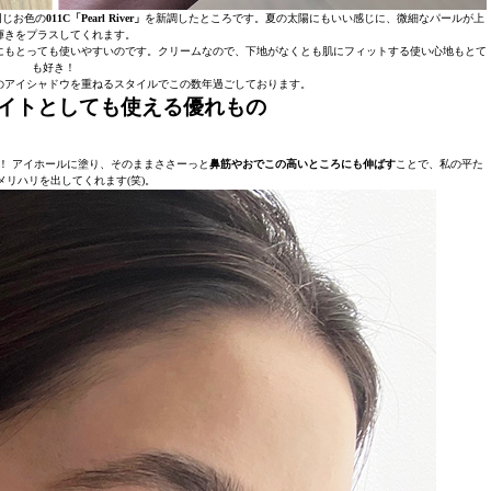
同じお色の
011C「Pearl River」
を新調したところです。夏の太陽にもいい感じに、微細なパールが上
輝きをプラスしてくれます。
にもとっても使いやすいのです。クリームなので、下地がなくとも肌にフィットする使い心地もとて
も好き！
のアイシャドウを重ねるスタイルでこの数年過ごしております。
イトとしても使える優れもの
！ アイホールに塗り、そのままささーっと
鼻筋やおでこの高いところにも伸ばす
ことで、私の平た
メリハリを出してくれます(笑)。