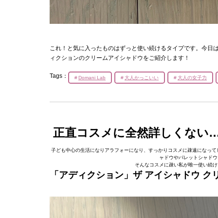
これ！と気に入ったものはずっと使い続けるタイプです。今日
ィクションのクリームアイシャドウをご紹介します！
Tags：
Domani Lab
大人かっこいい
大人の女子力
正直コスメに全然詳しくない
子ども中心の生活になりアラフォーになり、すっかりコスメに疎遠になってしまっ
ャドウやパレットシャドウ
そんなコスメに疎い私が唯一使い続け
「アディクション」ザ アイシャドウ クリー