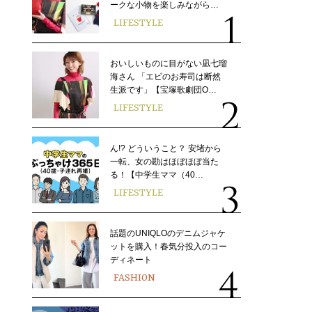
ークな小物を楽しみながら…
LIFESTYLE
おいしいものに目がない凪七瑠
海さん 「エビのお寿司は断然
生派です」【宝塚歌劇団O…
LIFESTYLE
ん!? どういうこと？ 安堵から
一転、女の勘はほぼほぼ当た
る！【中学生ママ（40…
LIFESTYLE
話題のUNIQLOのデニムジャケ
ットを購入！春気分投入のコー
ディネート
FASHION