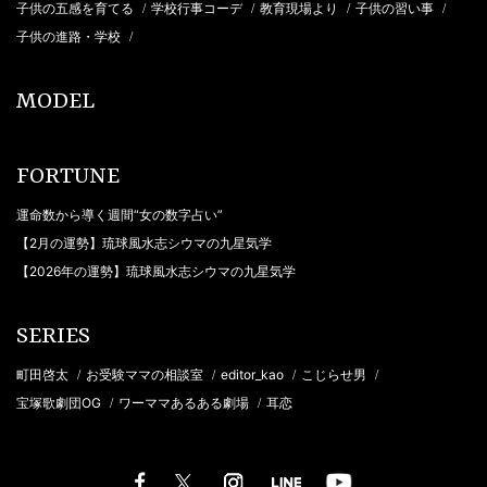
子供の五感を育てる
学校行事コーデ
教育現場より
子供の習い事
/
/
/
/
子供の進路・学校
/
MODEL
FORTUNE
運命数から導く週間“女の数字占い”
【2月の運勢】琉球風水志シウマの九星気学
【2026年の運勢】琉球風水志シウマの九星気学
SERIES
町田啓太
お受験ママの相談室
editor_kao
こじらせ男
/
/
/
/
宝塚歌劇団OG
ワーママあるある劇場
耳恋
/
/