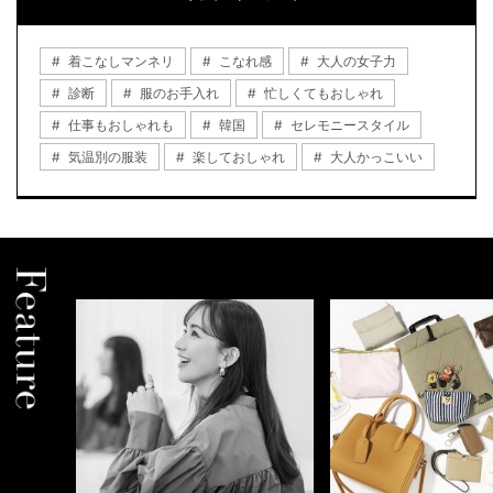
着こなしマンネリ
こなれ感
大人の女子力
診断
服のお手入れ
忙しくてもおしゃれ
仕事もおしゃれも
韓国
セレモニースタイル
気温別の服装
楽しておしゃれ
大人かっこいい