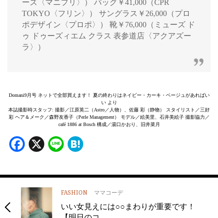
ーズ〈マニプリ〉） バッグ￥41,000（CPR
TOKYO〈フリン〉） サングラス￥26,000（プロ
ポデザイン〈プロポ〉） 靴￥76,000（ミューズ ド
ゥ ドゥーズィエム クラス 表参道店〈アクアズー
ラ〉）
Domani9月号 ネットで全部買えます！ 夏の終わりはネイビー・カーキ・ベージュがあればい
い より
本誌撮影時スタッフ: 撮影／江原英二（Astro／人物）、佐藤 彩（静物） スタイリスト／三好
彩 ヘア＆メーク／森野友香子（Perle Management） モデル／絵美里、石井美絵子 撮影協力／
café 1886 at Bosch 構成／湯口かおり、旧井菜月
Facebook
X
Line
Hatena
FASHION
ママコーデ
いい女見えには○○まわりが重要です！
【明日のコ…