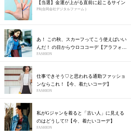
【当選】金運が上がる直前に起こるサイン
PR(合同会社デジタルファーム )
あ！ この秋、スカーフってこう使えばいい
んだ！ の目からウロココーデ【アラフォ
FASHION
ー...
仕事できそう♡と思われる通勤ファッショ
ンならこれ！【今、着たいコーデ】
FASHION
私がGジャンを着ると「古い人」に見える
のはどうして!?【今、着たいコーデ】
FASHION