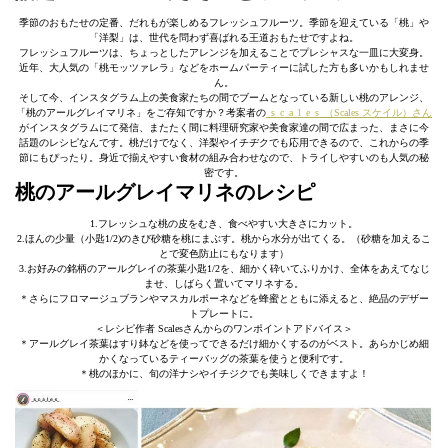
季節のおもたせの定番、だれもが楽しめるフレッシュフルーツ。季節を迎えている「桃」や
「洋梨」は、世代を問わず喜ばれる王道おもたせですよね。
フレッシュフルーツは、ちょっとしたアレンジを加えることでプレシャスな一皿に大変身。
近年、大人気の「桃モッツァレラ」などをホームパーティーに試した方も多いかもしれませ
ん。
そして今、インスタグラム上の美食家たちの間でブームとなっている新しい桃のアレンジ、
「桃のアールグレイマリネ」をご存知ですか？考案者の
_s_c_a_l_e_s_（Scales スケイル）さん
がインスタグラムにて発信、またたく間に料理研究家や美食家達の間で広まった、まさに今
話題のレシピなんです。桃だけでなく、洋梨やイチヂクでも応用できるので、これからの季
節にもぴったり。身近で揃えやすい食材の組み合わせなので、トライしやすいのも人気の秘
密です。
桃のアールグレイマリネのレシピ
1.フレッシュな桃の皮をむき、食べやすい大きさにカット。
2.ほんの少量（小匙1/2)のきび砂糖を桃にまぶす。桃から水分が出てくる。（砂糖を加えるこ
とで変色防止にもなります）
3.お好みの銘柄のアールグレイの茶葉小匙1/2を、細かく砕いてふりかけ、全体をあえてなじ
ませ、しばらく置いてマリネする。
＊さらにフロマージュブランやマスカルポーネなどを蜂蜜とともに添えると、絶品のデザー
トプレートに。
＜レシピ作者 Scalesさんからのワンポイントアドバイス＞
＊アールグレイ茶葉はすり鉢などを使ってできるだけ細かくするのがベスト。あらかじめ細
かくなっているティーバッグの茶葉を使うと便利です。
＊桃のほかに、旬の洋ナシやイチジクでも美味しくできますよ！