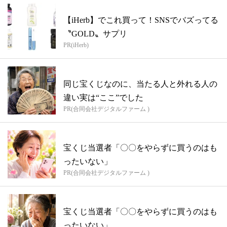
【iHerb】でこれ買って！SNSでバズってる
〝GOLD〟サプリ
PR(iHerb)
同じ宝くじなのに、当たる人と外れる人の
違い実は“ここ”でした
PR(合同会社デジタルファーム )
宝くじ当選者「〇〇をやらずに買うのはも
ったいない」
PR(合同会社デジタルファーム )
宝くじ当選者「〇〇をやらずに買うのはも
ったいない」