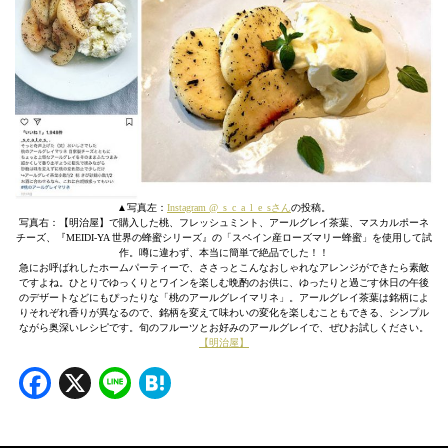
▲写真左：
Instagram @_s_c_a_l_e_sさん
の投稿。
写真右：【明治屋】で購入した桃、フレッシュミント、アールグレイ茶葉、マスカルポーネ
チーズ、『MEIDI-YA 世界の蜂蜜シリーズ』の「スペイン産ローズマリー蜂蜜」を使用して試
作。噂に違わず、本当に簡単で絶品でした！！
急にお呼ばれしたホームパーティーで、ささっとこんなおしゃれなアレンジができたら素敵
ですよね。ひとりでゆっくりとワインを楽しむ晩酌のお供に、ゆったりと過ごす休日の午後
のデザートなどにもぴったりな「桃のアールグレイマリネ」。アールグレイ茶葉は銘柄によ
りそれぞれ香りが異なるので、銘柄を変えて味わいの変化を楽しむこともできる、シンプル
ながら奥深いレシピです。旬のフルーツとお好みのアールグレイで、ぜひお試しください。
【明治屋】
Facebook
X
Line
Hatena