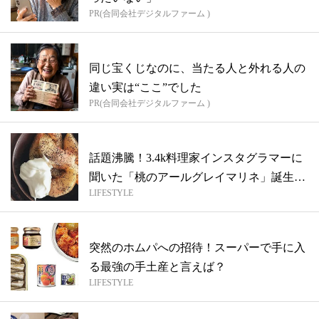
PR(合同会社デジタルファーム )
同じ宝くじなのに、当たる人と外れる人の
違い実は“ここ”でした
PR(合同会社デジタルファーム )
話題沸騰！3.4k料理家インスタグラマーに
聞いた「桃のアールグレイマリネ」誕生
LIFESTYLE
秘...
突然のホムパへの招待！スーパーで手に入
る最強の手土産と言えば？
LIFESTYLE