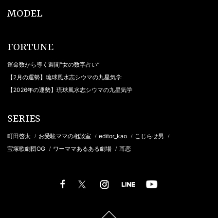
MODEL
FORTUNE
運命数から導く週間“女の数字占い”
【2月の運勢】琉球風水志シウマの九星気学
【2026年の運勢】琉球風水志シウマの九星気学
SERIES
町田啓太
お受験ママの相談室
editor_kao
こじらせ男
/
/
/
/
宝塚歌劇団OG
ワーママあるある劇場
耳恋
/
/