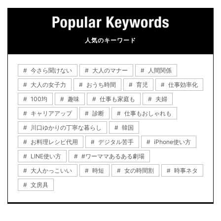
人気のキーワード
今さら聞けない
大人のマナー
人間関係
大人の女子力
おうち時間
育児
仕事効率化
100均
趣味
仕事も家庭も
夫婦
キャリアアップ
診断
仕事もおしゃれも
川口ゆかりの丁寧な暮らし
韓国
お料理レシピ代用
デジタル苦手
iPhone使い方
LINE使い方
#ワーママあるある劇場
大人かっこいい
時短
女の時間割
時事ネタ
文房具