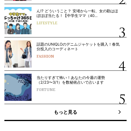
ん!? どういうこと？ 安堵から一転、女の勘はほ
ぼほぼ当たる！【中学生ママ（40…
LIFESTYLE
話題のUNIQLOのデニムジャケットを購入！春気
分投入のコーディネート
FASHION
当たりすぎて怖い！あなたの今週の運勢
（2/23〜3/1）を数秘術占いで占います
FORTUNE
もっと見る