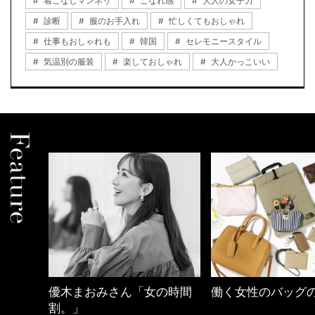
着こなしマンネリ
こなれ感
大人の女子力
診断
服のお手入れ
忙しくてもおしゃれ
仕事もおしゃれも
韓国
セレモニースタイル
気温別の服装
楽しておしゃれ
大人かっこいい
の時間
働く女性のバッグの中身
心地よくいられる
とは