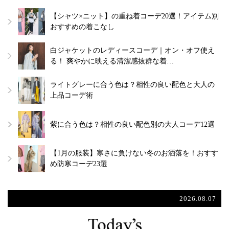
【シャツ×ニット】の重ね着コーデ20選！アイテム別
おすすめの着こなし
白ジャケットのレディースコーデ｜オン・オフ使え
る！ 爽やかに映える清潔感抜群な着…
ライトグレーに合う色は？相性の良い配色と大人の
上品コーデ術
紫に合う色は？相性の良い配色別の大人コーデ12選
【1月の服装】寒さに負けない冬のお洒落を！おすす
め防寒コーデ23選
2026.08.07