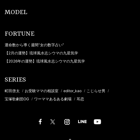
MODEL
FORTUNE
運命数から導く週間“女の数字占い”
【2月の運勢】琉球風水志シウマの九星気学
【2026年の運勢】琉球風水志シウマの九星気学
SERIES
町田啓太
お受験ママの相談室
editor_kao
こじらせ男
/
/
/
/
宝塚歌劇団OG
ワーママあるある劇場
耳恋
/
/