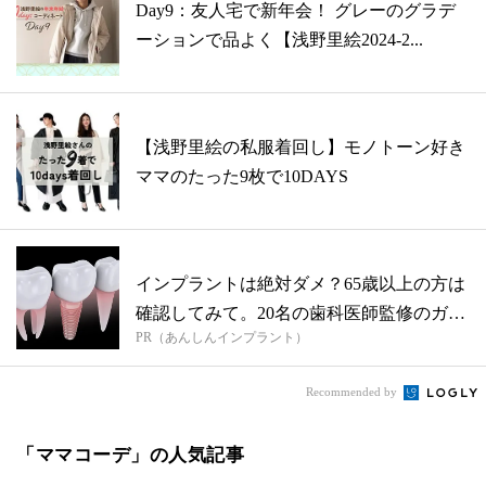
Day9：友人宅で新年会！ グレーのグラデ
ーションで品よく【浅野里絵2024-2...
【浅野里絵の私服着回し】モノトーン好き
ママのたった9枚で10DAYS
インプラントは絶対ダメ？65歳以上の方は
確認してみて。20名の歯科医師監修のガ
PR（あんしんインプラント）
イ...
Recommended by
「ママコーデ」の人気記事