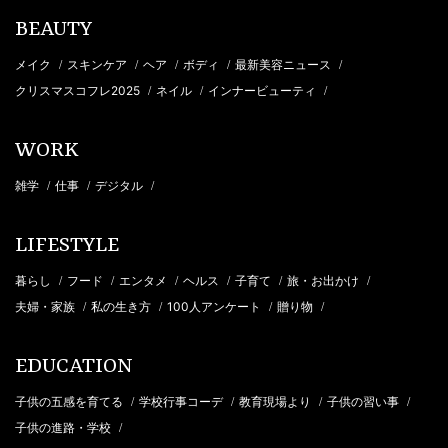
BEAUTY
メイク
スキンケア
ヘア
ボディ
最新美容ニュース
/
/
/
/
/
クリスマスコフレ2025
ネイル
インナービューティ
/
/
/
WORK
雑学
仕事
デジタル
/
/
/
LIFESTYLE
暮らし
フード
エンタメ
ヘルス
子育て
旅・お出かけ
/
/
/
/
/
/
夫婦・家族
私の生き方
100人アンケート
贈り物
/
/
/
/
EDUCATION
子供の五感を育てる
学校行事コーデ
教育現場より
子供の習い事
/
/
/
/
子供の進路・学校
/