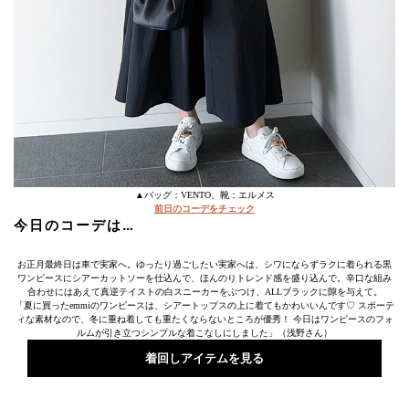
▲バッグ：VENTO、靴：エルメス
前日のコーデをチェック
今日のコーデは…
お正月最終日は車で実家へ。ゆったり過ごしたい実家へは、シワにならずラクに着られる黒
ワンピースにシアーカットソーを仕込んで、ほんのりトレンド感を盛り込んで。辛口な組み
合わせにはあえて真逆テイストの白スニーカーをぶつけ、ALLブラックに隙を与えて。
「夏に買ったemmiのワンピースは、シアートップスの上に着てもかわいいんです♡ スポーテ
ィな素材なので、冬に重ね着しても重たくならないところが優秀！ 今日はワンピースのフォ
ルムが引き立つシンプルな着こなしにしました」（浅野さん）
着回しアイテムを見る