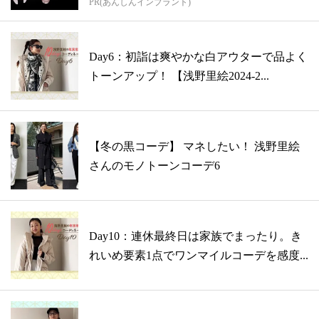
PR(あんしんインプラント)
イ...
Day6：初詣は爽やかな白アウターで品よく
トーンアップ！ 【浅野里絵2024-2...
【冬の黒コーデ】 マネしたい！ 浅野里絵
さんのモノトーンコーデ6
Day10：連休最終日は家族でまったり。き
れいめ要素1点でワンマイルコーデを感度...