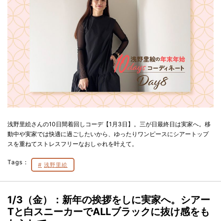
浅野里絵さんの10日間着回しコーデ【1月3日】。三が日最終日は実家へ。移
動中や実家では快適に過ごしたいから、ゆったりワンピースにシアートップ
スを重ねてストレスフリーなおしゃれを叶えて。
Tags：
浅野里絵
1/3（金）：新年の挨拶をしに実家へ。シアー
Tと白スニーカーでALLブラックに抜け感をも