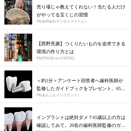
売り場じゃ教えてくれない！当たる人だけ
がやってる宝くじの習慣
PR(合同会社デジタルファーム )
【西野亮廣】つくりたいものを追求できる
環境の作り方とは
PR(FINCHI on GOETHE)
＜約1分＞アンケート回答者へ歯科医師が
監修したガイドブックをプレゼント。65歳
PR(あんしんインプラント)
以...
インプラントは絶対ダメ？65歳以上の方は
確認してみて。20名の歯科医師監修のガ