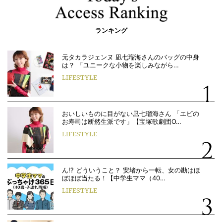
ランキング
元タカラジェンヌ 凪七瑠海さんのバッグの中身
は？ 「ユニークな小物を楽しみながら…
LIFESTYLE
おいしいものに目がない凪七瑠海さん 「エビの
お寿司は断然生派です」【宝塚歌劇団O…
LIFESTYLE
ん!? どういうこと？ 安堵から一転、女の勘はほ
ぼほぼ当たる！【中学生ママ（40…
LIFESTYLE