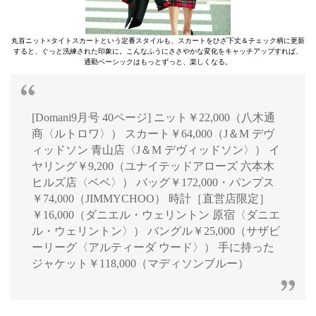
丸首ニット×タイトスカートという定番スタイルも、スカートをひざ下丈＆チェック柄に更新
すると、ぐっと洗練された印象に。こんなふうにささやかな変化をキャッチアップすれば、
通勤ベーシックはもっとずっと、楽しくなる。
[Domani9月号 40ページ] ニット￥22,000（八木通
商〈ルトロワ〉） スカート￥64,000（J＆M デヴ
ィッドソン 青山店〈J＆M デヴィッドソン〉） イ
ヤリング￥9,200（ユナイテッドアローズ 六本木
ヒルズ店〈ベベ〉） バッグ￥172,000・パンプス
￥74,000（JIMMYCHOO） 時計［直営店限定］
￥16,000（ダニエル・ウェリントン 原宿〈ダニエ
ル・ウェリントン〉） バングル￥25,000（サザビ
ーリーグ〈アルティーダ ウード〉） 手に持った
ジャケット￥118,000（マディソンブルー）