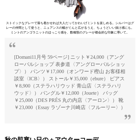
ストイックなグレーで落ち着かせれば大人だってかわいげミントを楽しめる。シルバーはグ
レーの仲間として使うと、ニュアンスの幅がぐんと広がるうえ、ちょうどいい抜け感にも。
ミントのアンゴラニットのほっこり感を、数種類のグレーが都会的な印象に導いて。
[Domani11月号 59ページ] ニット￥24,000（アング
ローバルショップ 表参道〈アングローバルショッ
プ〉） パンツ￥17,000（オンワード樫山 お客様相
談室〈ICB〉） ストール￥35,000（ebure） ピアス
￥8,900（ステラハリウッド 青山店〈ステラハリ
ウッド〉） バングル￥12,000（Jouete） バッグ
￥25,000（DES PRÉS 丸の内店〈アーロン〉） 靴
￥23,000（Essay ラゾーナ川崎店〈フルーリー〉）
秋の肌寒い日の＋アウターコーデ