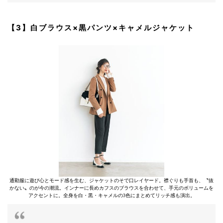
【3】白ブラウス×黒パンツ×キャメルジャケット
通勤服に遊び心とモード感を生む、ジャケットのそで口レイヤード。襟ぐりも手首も、〝抜
かない〟のが今の潮流。インナーに長めカフスのブラウスを合わせて、手元のボリュームを
アクセントに。全身を白・黒・キャメルの3色にまとめてリッチ感も演出。