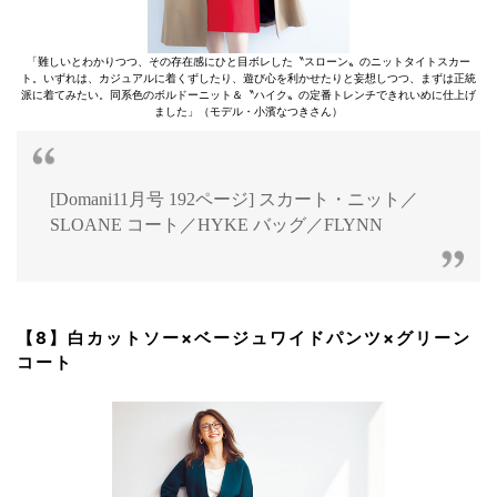
「難しいとわかりつつ、その存在感にひと目ボレした〝スローン〟のニットタイトスカー
ト。いずれは、カジュアルに着くずしたり、遊び心を利かせたりと妄想しつつ、まずは正統
派に着てみたい。同系色のボルドーニット＆〝ハイク〟の定番トレンチできれいめに仕上げ
ました」（モデル・小濱なつきさん）
[Domani11月号 192ページ] スカート・ニット／
SLOANE コート／HYKE バッグ／FLYNN
【8】白カットソー×ベージュワイドパンツ×グリーン
コート