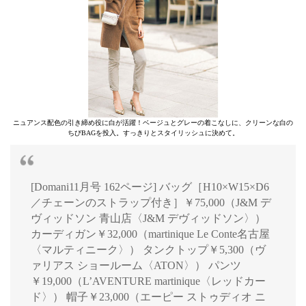
ニュアンス配色の引き締め役に白が活躍！ベージュとグレーの着こなしに、クリーンな白の
ちびBAGを投入。すっきりとスタイリッシュに決めて。
[Domani11月号 162ページ] バッグ［H10×W15×D6
／チェーンのストラップ付き］￥75,000（J&M デ
ヴィッドソン 青山店〈J&M デヴィッドソン〉）
カーディガン￥32,000（martinique Le Conte名古屋
〈マルティニーク〉） タンクトップ￥5,300（ヴ
ァリアス ショールーム〈ATON〉） パンツ
￥19,000（L’AVENTURE martinique〈レッドカー
ド〉） 帽子￥23,000（エーピー ストゥディオ ニ