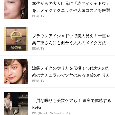
30代からの大人目元に「赤アイシャドウ」
を。メイクテクニックや人気コスメを厳選
BEAUTY
ブラウンアイシャドウで美人見え！一重や
奥二重さんにも似合う大人のメイク方法も
BEAUTY
伝授
涙袋メイクのやり方を伝授！40代大人のた
めのナチュラルでツヤのある涙袋の作り方
BEAUTY
上質な眠りも美髪ケアも！ 銀座で体感する
ReFa
PR（ReFa GINZA on CREA）