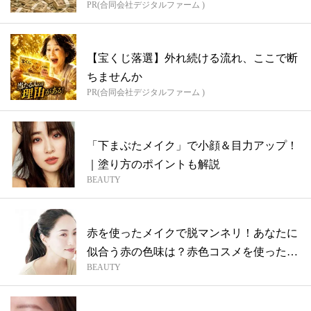
PR(合同会社デジタルファーム )
【宝くじ落選】外れ続ける流れ、ここで断
ちませんか
PR(合同会社デジタルファーム )
「下まぶたメイク」で小顔＆目力アップ！
｜塗り方のポイントも解説
BEAUTY
赤を使ったメイクで脱マンネリ！あなたに
似合う赤の色味は？赤色コスメを使ったメ
BEAUTY
イク...