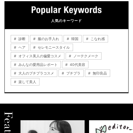
人気のキーワード
診断
服のお手入れ
韓国
こなれ感
ヘア
セレモニースタイル
オフィス美人の偏愛コスメ
ノーテクメーク
みんなの愛用品レポート
40代美容
大人のプチプラコスメ
プチプラ
無印良品
楽して美人