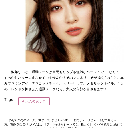
ここ数年ずっと、通勤メークは目元もリップも無難なベージュで･･･なんて、
すっかりパターン化させていませんか？そのマンネリこそが“老け”のもと。赤
みブラウンアイ、テラコッタチーク、ベリーリップ、メタリックネイル。4つ
のトレンドを押さえた通勤メークなら、大人の旬顔を目ざせます！
Tags：
大人の女子力
あなたのそのメーク、“止まって”ませんか!?ずーっと同じメークじゃ、老けて見える一
方。“絶対的に老けない”女は、オフィシャルなシーンでも、程よくトレンドを意識した脱マン