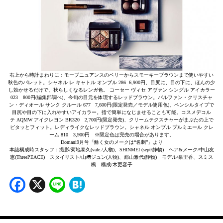
右上から時計まわりに：モーブニュアンスのベリーからスモーキーブラウンまで使いやすい
秋色のパレット。シャネル レ キャトル オンブル 286 6,900円、目尻に、目の下に、ほんの少
し効かせるだけで、秋らしくなるレンガ色。 コーセー ヴィセ アヴァン シングル アイカラー
023 800円(編集部調べ)、今旬の目元を体現するレッドブラウン。パルファン・クリスチャ
ン・ディオール サンク クルール 677 7,600円(限定発売／モデル使用色)、ペンシルタイプで
目尻や目の下に入れやすいアイカラー。指で簡単になじませることも可能。コスメデコル
テ AQMW アイクレヨン BR320 2,700円(限定発売)、クリームテクスチャーがまぶたの上で
ピタッとフィット。レディライクなレッドブラウン。シャネル オンブル プルミエール クレ
ーム 810 3,900円 ※限定色は完売の場合があります。
Domani9月号「働く女のメークは“名刺”」より
本誌構成時スタッフ：撮影/菊地泰久(vale./人物)、SHINMEI (sept/静物) ヘア&メーク/中山友
恵(ThreePEACE) スタイリスト/山﨑ジュン(人物)、郡山雅代(静物) モデル/泉里香、スミス
楓 構成/木更容子
Facebook
X
Line
Hatena