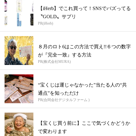
【iHerb】でこれ買って！SNSでバズってる
〝GOLD〟サプリ
PR(iHerb)
８月のロト6はこの方法で買え!!６つの数字
が『完全一致』する方法
PR(株式会社MURA)
“宝くじは運じゃなかった”当たる人の“共
通点”を知っただけ
PR(合同会社デジタルファーム )
【宝くじ買う前に】ここで気づくかどうか
で変わります