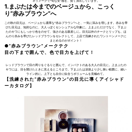
ネリメークで“旬な女”感を、賢く演出しています。
1.まぶたは今までのベージュから、こっく
り“赤みブラウン”へ
この秋の目元は、ベージュから濃厚な“赤みブラウン”へと、一気に深みを増します。赤みを帯
びた目元は、知的なのに、大人っぽくセンシュアルな印象に。上まぶただけでなく、下まぶ
たのキワにもしっかり色をのせて、強さのある眼差しに。目元以外のチークとリップも、ほ
んのり赤みを帯びたレッドブラウンをセレクトして、上品で洗練されたワントーンメークに
まとめるのがポイント！
●“赤みブラウン”メークテク
目の下まで囲んで、色で目力を上げて！
レッドブラウンで目の周りをぐるりと囲んで、インパクトのある大人の目元に。上まぶたの
キワには、目を開けたときに見えるところまで。下まぶたは涙袋より少し狭い範囲に、細い
ライン的に。上下とも自分に似合うボリュームを見極めて。
【洗練された“赤みブラウン”の目元に導くアイシャド
ーカタログ】