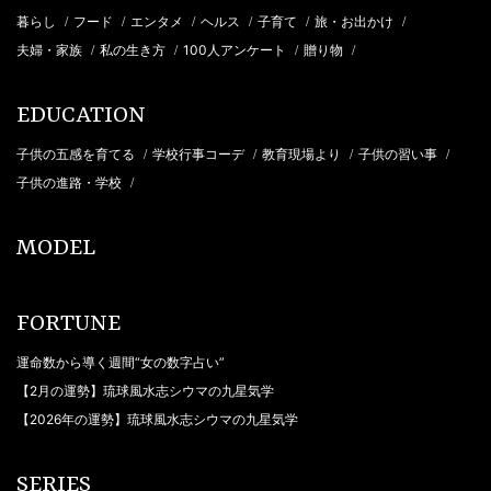
暮らし
フード
エンタメ
ヘルス
子育て
旅・お出かけ
/
/
/
/
/
/
夫婦・家族
私の生き方
100人アンケート
贈り物
/
/
/
/
EDUCATION
子供の五感を育てる
学校行事コーデ
教育現場より
子供の習い事
/
/
/
/
子供の進路・学校
/
MODEL
FORTUNE
運命数から導く週間“女の数字占い”
【2月の運勢】琉球風水志シウマの九星気学
【2026年の運勢】琉球風水志シウマの九星気学
SERIES