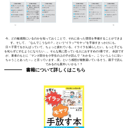
今、どの敏感期にいるのかを知っておくことで、それに合った環境を準備することができま
す。そして、「なんでこうなの？」という“イラッ”“モヤッ”を手放すきっかけにも。
日々子育てをがんばっていて、ちょっと疲れている。イライラを減らしたい。もっと子ども
を叱らずにすむようになりたい…。そんな風に思っている人におすすめの1冊です。 余談です
が、著者のもとに「マンガ部分を小学生の上の子が読んで『わかる～。こういうふうに泣い
ちゃうことあった～』と言っています…笑」という感想が複数届いているそう。親子で読ん
でみるのも案外いいかも！？
書籍について詳しくはこちら