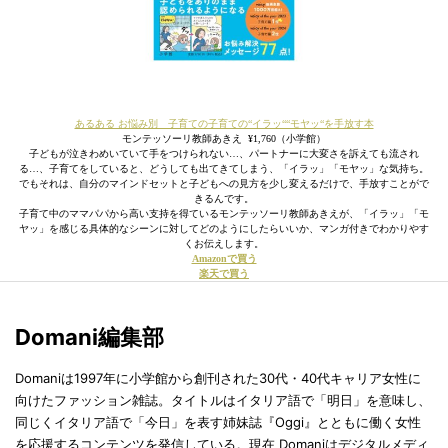
あるある お悩み別 子育ての子育ての“イラッ““モヤッ“を手放す本
モンテッソーリ教師あきえ ¥1,760（小学館）
子どもが泣きわめいていて手をつけられない…、パートナーに大変さを訴えても流され
る…、子育てをしていると、どうしても出てきてしまう、「イラッ」「モヤッ」な気持ち。
でもそれは、自分のマインドセットと子どもへの見方を少し変えるだけで、手放すことがで
きるんです。
子育て中のママパパから高い支持を得ているモンテッソーリ教師あきえが、「イラッ」「モ
ヤッ」を感じる具体的なシーンに対してどのようにしたらいいか、マンガ付きでわかりやす
くお伝えします。
Amazonで買う
楽天で買う
Domani編集部
Domaniは1997年に小学館から創刊された30代・40代キャリア女性に
向けたファッション雑誌。タイトルはイタリア語で「明日」を意味し、
同じくイタリア語で「今日」を表す姉妹誌『Oggi』とともに働く女性
を応援するコンテンツを発信している。現在 Domaniはデジタルメディ