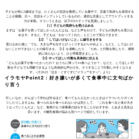
子どもが特に3歳頃までは、たくさんの言語を獲得している最中で、言葉で気持ちを表現する
ことが困難。日々、言語をインプットしているものの、適切な言葉としてアウトプットする
力が未熟。そういうときは、以下の3ステップを意識しましょう。
【1】
子どもの気持ちを受け止める
まずは「お菓子を買ってほしかったんだよね」などと声をかけて、子どもの気持ちを受け止
めます。すると、子どもは「わかってくれた」とどこかで安心できます。
【2】「 してはいけないこと」に線引きをする
受け止めた後に「でも、大きな声を出すとびっくりするからやめよう」などと、してはいけ
ないことやできないことの線引きを。【1】を省略したり、「だめ」と行動を制したり、感情
的に叱らないよう、ひと呼吸置きましょう。
【3】やってほしい行動を具体的に伝える
「どんなお菓子が食べたかったの？ おうちに帰って○○食べようか？」などと、してほしい行
動を子どもでも理解できるような具体的な声かけを。そうすることで行動しやすくなりま
す。 ( P.20-21「泣き・ぐずぐずに“イラッ”“モヤッ”」より)
イラモヤPoint2：好き嫌いが多くて食事中に文句ばか
り言う
忙しいなか、がんばって作れば作るほど、食べてもらえなかったときはイラついたりガッカ
リしたりしますよね。食べられるか食べられないかは別として、「これを食べると体が大き
くなっていくんだよ」など、食材のもつ栄養素の話をすることがおすすめ、とあきえ先生は
言います。※離乳食期の悩みも別ページで紹介しています。