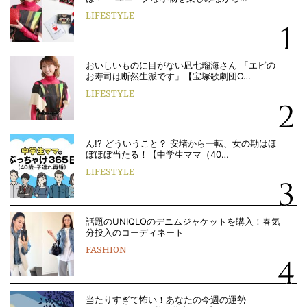
LIFESTYLE
おいしいものに目がない凪七瑠海さん 「エビの
お寿司は断然生派です」【宝塚歌劇団O…
LIFESTYLE
ん!? どういうこと？ 安堵から一転、女の勘はほ
ぼほぼ当たる！【中学生ママ（40…
LIFESTYLE
話題のUNIQLOのデニムジャケットを購入！春気
分投入のコーディネート
FASHION
当たりすぎて怖い！あなたの今週の運勢