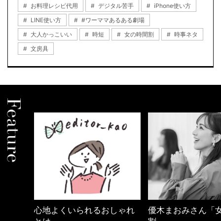
お料理レシピ代用
デジタル苦手
iPhone使い方
LINE使い方
#ワーママあるある劇場
大人かっこいい
時短
女の時間割
時事ネタ
文房具
心地よくいられるおしゃれ
優木まおみさん「