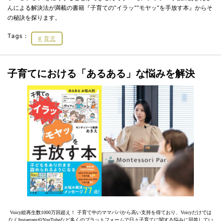
んによる解決法が満載の書籍『子育ての“イラッ““モヤッ“を手放す本』からそ
の秘訣を探ります。
Tags：
育児
子育てにおける「あるある」な悩みを解決
Voicy総再生数1000万回超え！ 子育て中のママパパから高い支持を得ており、Voicyだけでは
なくInstagramやYouTubeなど多くのプラットフォームで日々子育てに関する悩みに回答してい