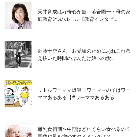
天才育成は好奇心が鍵！落合陽一・母の家
庭教育3つのルール【教育インタビ…
近藤千尋さん「お受験のためにあれこれ考
え抜いた時間のぶんだけ娘への愛…
リトルワーママ爆誕！ワーママの子はワー
ママあるある【#ワーママあるある…
離乳食初期〜中期はどれくらい食べるの？
回数や量を増やすタイミングは？