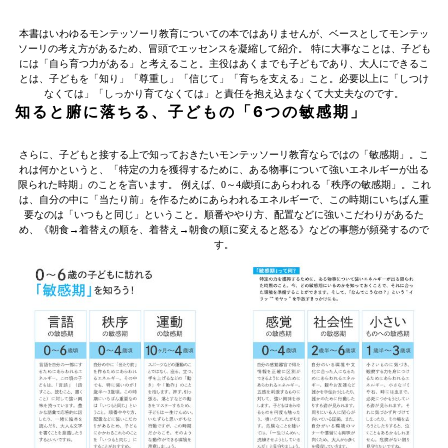
本書はいわゆるモンテッソーリ教育についての本ではありませんが、ベースとしてモンテッ
ソーリの考え方があるため、冒頭でエッセンスを凝縮して紹介。 特に大事なことは、子ども
には「自ら育つ力がある」と考えること。主役はあくまでも子どもであり、大人にできるこ
とは、子どもを「知り」「尊重し」「信じて」「育ちを支える」こと。必要以上に「しつけ
なくては」「しっかり育てなくては」と責任を抱え込まなくて大丈夫なのです。
知ると腑に落ちる、子どもの「6つの敏感期」
さらに、子どもと接する上で知っておきたいモンテッソーリ教育ならではの「敏感期」。こ
れは何かというと、「特定の力を獲得するために、ある物事について強いエネルギーが出る
限られた時期」のことを言います。 例えば、0～4歳頃にあらわれる「秩序の敏感期」。これ
は、自分の中に「当たり前」を作るためにあらわれるエネルギーで、この時期にいちばん重
要なのは「いつもと同じ」ということ。順番ややり方、配置などに強いこだわりがあるた
め、《朝食→着替えの順を、着替え→朝食の順に変えると怒る》などの事態が頻発するので
す。