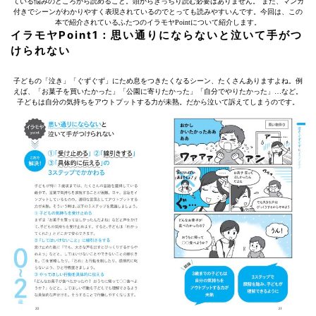
ている悩みのところから読めること。頭からきっちり読む必要はありません。 また、マンガ
付きでシーンがわかりやすく表現されているのでとっても読みやすいんです。今回は、この
本で紹介されているふたつのイラモヤPointについて紹介します。
イラモヤPoint1：思い通りにならないと泣いて手がつ
けられない
子どもの「泣き」「ぐずぐず」にため息をつきたくなるシーン、たくさんありますよね。例
えば、「お菓子を買いたかった」「公園に寄りたかった」「自分でやりたかった」…など。
子どもは自分の気持ちをアウトプットする力が未熟。だから泣いて訴えてしまうのです。