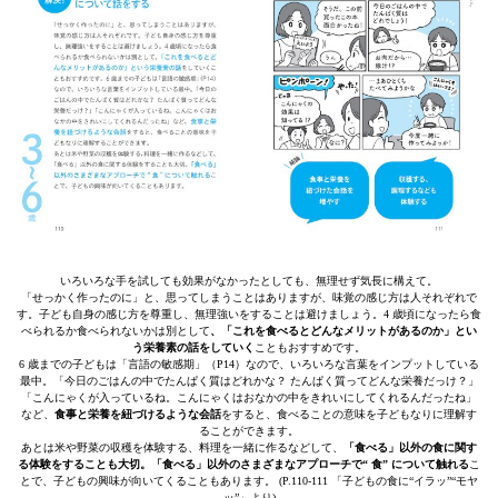
いろいろな手を試しても効果がなかったとしても、無理せず気長に構えて。
「せっかく作ったのに」と、思ってしまうことはありますが、味覚の感じ方は人それぞれで
す。子ども自身の感じ方を尊重し、無理強いをすることは避けましょう。4 歳頃になったら食
べられるか食べられないかは別として
、「これを食べるとどんなメリットがあるのか」とい
う栄養素の話をしていく
こともおすすめです。
6 歳までの子どもは「言語の敏感期」（P14）なので、いろいろな言葉をインプットしている
最中。「今日のごはんの中でたんぱく質はどれかな？ たんぱく質ってどんな栄養だっけ？」
「こんにゃくが入っているね。こんにゃくはおなかの中をきれいにしてくれるんだったね」
など、
食事と栄養を紐づけるような会話
をすると、食べることの意味を子どもなりに理解す
ることができます。
あとは米や野菜の収穫を体験する、料理を一緒に作るなどして、
「食べる」以外の食に関す
る体験をすることも大切。「食べる」以外のさまざまなアプローチで“ 食” について触れる
こ
とで、子どもの興味が向いてくることもあります。 (P.110-111 「子どもの食に“イラッ”“モヤ
ッ”」より)