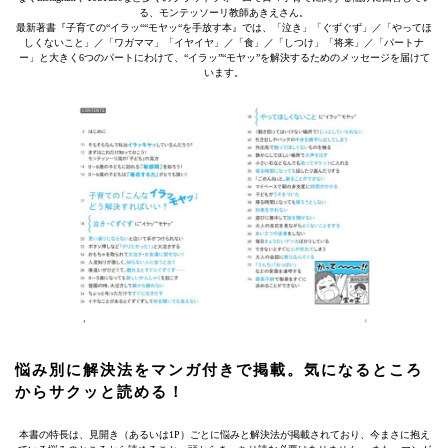
る、モンテッソーリ教師あきえさん。
最新著書『子育ての“イラッ““モヤッ“を手放す本』では、「泣き」「ぐずぐず」／「やってほ
しくないこと」／「ワガママ」「イヤイヤ」／「食」／「しつけ」「将来」／「パートナ
ー」と大きく6つのパートにわけて、“イラッ”“モヤッ”を解決するためのメッセージを届けて
います。
悩み別に解決法をマンガ付きで掲載。気になるところ
からサクッと読める！
本書の特長は、見開き（あるいは1P）ごとに悩みと解決法が掲載されており、今まさに抱え