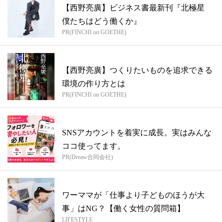
【西野亮廣】ビジネス書最新刊『北極星
僕たちはどう働くか』
PR(FINCHI on GOETHE)
【西野亮廣】つくりたいものを追求できる
環境の作り方とは
PR(FINCHI on GOETHE)
SNSアカウントを着実に成長。実はみんな
ココ使ってます。
PR(Dreaw合同会社)
ワーママが「仕事より子どものほうが大
事」はNG？【働く女性の質問箱】
LIFESTYLE