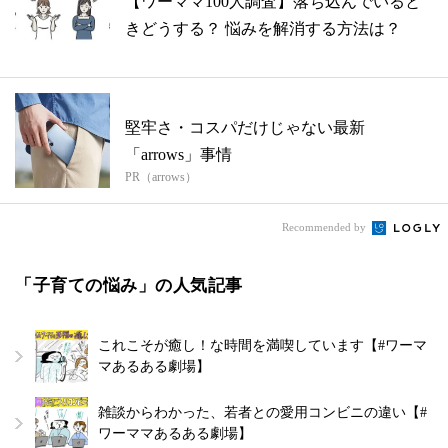
【ワーママ100人調査】落ち込んでいると
きどうする？ 悩みを解消する方法は？
堅牢さ・コスパだけじゃない最新
「arrows」事情
PR（arrows）
Recommended by
「子育ての悩み」の人気記事
これこそが癒し！な時間を満喫しています【#ワーマ
マあるある劇場】
雑談からわかった、若者との愛用コンビニの違い【#
ワーママあるある劇場】