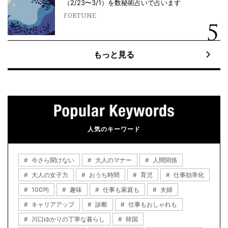
（2/23〜3/1）を数秘術占いで占います
FORTUNE
もっと見る
人気のキーワード
今さら聞けない
大人のマナー
人間関係
大人の女子力
おうち時間
育児
仕事効率化
100均
趣味
仕事も家庭も
夫婦
キャリアアップ
診断
仕事もおしゃれも
川口ゆかりの丁寧な暮らし
韓国