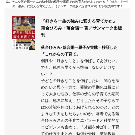
ん。
そんな落合陽一さんの幼少期の様子や家庭での教育方針がよくわかる『「好き」を一生
の「強み」に変える育てかた』（サンマーク出版／定価¥1,650）好評発売中です！
『好きを一生の強みに変える育てかた』
落合ひろみ・落合陽一 著／サンマーク出版
刊
落合ひろみ×落合陽一親子が実践・検証した
「これからの子育て」
個性や「好きなこと」を伸ばしてあげたい。
でも、勉強も早くから準備しないといけな
い！？
子どもの好きなことを伸ばしたい、関心を深
めたいと思う一方で、受験の早期化は親にと
って大きな悩み。仕事の傍らの子育ての期間
には、勉強に加え、どうしたらその子ならで
はの才能を伸ばしてあげられるのかと、どの
ような工夫をしたらよいのか。著者である落
合ひろみさんの子育てエピソードと科学的な
エビデンスも含めて、「才能を伸ばす」子育
ての仕方をまとめ、勉強や受験、英語教育、