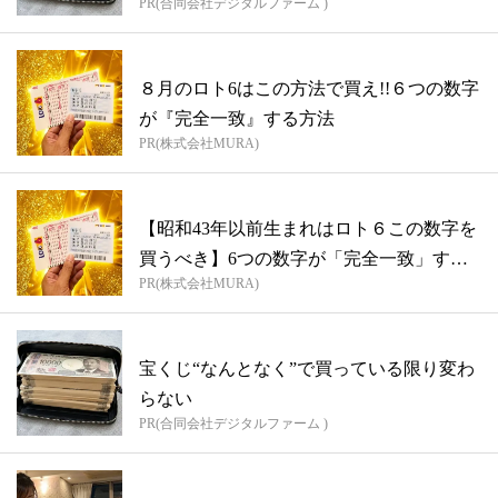
PR(合同会社デジタルファーム )
８月のロト6はこの方法で買え!!６つの数字
が『完全一致』する方法
PR(株式会社MURA)
【昭和43年以前生まれはロト６この数字を
買うべき】6つの数字が「完全一致」する
PR(株式会社MURA)
方...
宝くじ“なんとなく”で買っている限り変わ
らない
PR(合同会社デジタルファーム )