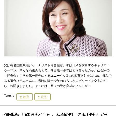
父は有名国際政治ジャーナリスト落合信彦、母は日米を横断するキャリア・
ウーマン。そんな両親のもとで、落合陽一少年はどう育ったのか。落合家の
「好奇心」こそを第一優先にするユニークな3つの教育方針をはじめ、母親で
ある落合ひろみさんに、当時の陽一少年のおもしろエピソードを交えなが
ら、お聞きしました。そこには、数々の天才育成のヒントが…
Tags：
教育
育児
個性や「好きなこと」を伸ばしてあげたいけ