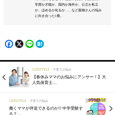
学歴か才能か、国内か海外か、公立か私立
か、ほめるか叱るか……など親御さんの悩み
に向き合った1冊。
Facebook
X
Line
Hatena
LIFESTYLE
子育ての悩み
【春休みママのお悩みにアンサー！】大
人気保育士…
LIFESTYLE
子育ての悩み
働くママが伴送できるのか!? 中学受験す
る？…