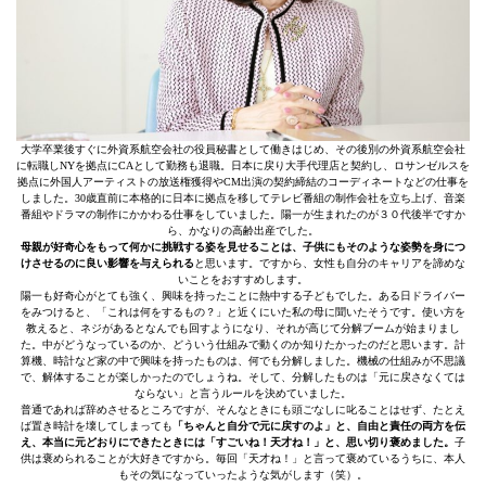
大学卒業後すぐに外資系航空会社の役員秘書として働きはじめ、その後別の外資系航空会社
に転職しNYを拠点にCAとして勤務も退職。日本に戻り大手代理店と契約し、ロサンゼルスを
拠点に外国人アーティストの放送権獲得やCM出演の契約締結のコーディネートなどの仕事を
しました。30歳直前に本格的に日本に拠点を移してテレビ番組の制作会社を立ち上げ、音楽
番組やドラマの制作にかかわる仕事をしていました。陽一が生まれたのが３０代後半ですか
ら、かなりの高齢出産でした。
母親が好奇心をもって何かに挑戦する姿を見せることは、子供にもそのような姿勢を身につ
けさせるのに良い影響を与えられる
と思います。ですから、女性も自分のキャリアを諦めな
いことをおすすめします。
陽一も好奇心がとても強く、興味を持ったことに熱中する子どもでした。ある日ドライバー
をみつけると、「これは何をするもの？」と近くにいた私の母に聞いたそうです。使い方を
教えると、ネジがあるとなんでも回すようになり、それが高じて分解ブームが始まりまし
た。中がどうなっているのか、どういう仕組みで動くのか知りたかったのだと思います。計
算機、時計など家の中で興味を持ったものは、何でも分解しました。機械の仕組みが不思議
で、解体することが楽しかったのでしょうね。そして、分解したものは「元に戻さなくては
ならない」と言うルールを決めていました。
普通であれば辞めさせるところですが、そんなときにも頭ごなしに叱ることはせず、たとえ
ば置き時計を壊してしまっても
「ちゃんと自分で元に戻すのよ」と、自由と責任の両方を伝
え、本当に元どおりにできたときには「すごいね！天才ね！」と、思い切り褒めました。
子
供は褒められることが大好きですから。毎回「天才ね！」と言って褒めているうちに、本人
もその気になっていったような気がします（笑）。