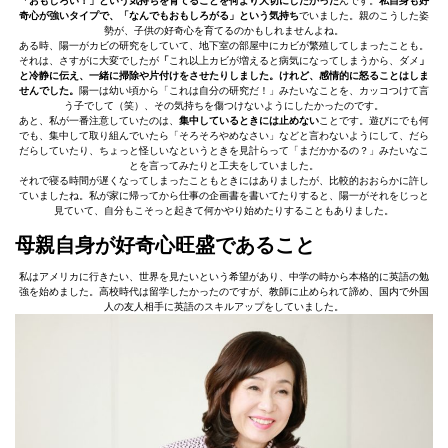
「おもしろい！」という気持ちを育てることを何より大切にしたかった
んです。
私自身も好
奇心が強いタイプで、「なんでもおもしろがる」という気持ち
でいました。親のこうした姿
勢が、子供の好奇心を育てるのかもしれませんよね。
ある時、陽一がカビの研究をしていて、地下室の部屋中にカビが繁殖してしまったことも。
それは、さすがに大変でしたが
「
これ以上カビが増えると病気になってしまうから、ダメ
」
と冷静に伝え、一緒に掃除や片付けをさせたりしました。けれど、感情的に怒ることはしま
せんでした。
陽一は幼い頃から「これは自分の研究だ！」みたいなことを、カッコつけて言
う子でして（笑）、その気持ちを傷つけないようにしたかったのです。
あと、私が一番注意していたのは、
集中しているときには止めない
ことです。遊びにでも何
でも、集中して取り組んでいたら「そろそろやめなさい」などと言わないようにして、だら
だらしていたり、ちょっと怪しいなというときを見計らって「まだかかるの？」みたいなこ
とを言ってみたりと工夫をしていました。
それで寝る時間が遅くなってしまったこともときにはありましたが、比較的おおらかに許し
ていましたね。私が家に帰ってから仕事の企画書を書いてたりすると、陽一がそれをじっと
見ていて、自分もこそっと起きて何かやり始めたりすることもありました。
母親自身が好奇心旺盛であること
私はアメリカに行きたい、世界を見たいという希望があり、中学の時から本格的に英語の勉
強を始めました。高校時代は留学したかったのですが、教師に止められて諦め、国内で外国
人の友人相手に英語のスキルアップをしていました。