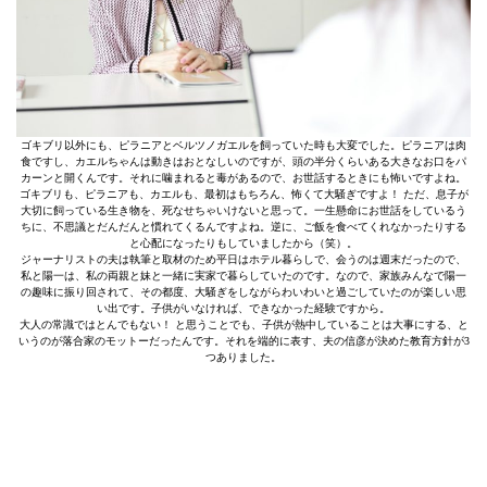
ゴキブリ以外にも、ピラニアとベルツノガエルを飼っていた時も大変でした。ピラニアは肉
食ですし、カエルちゃんは動きはおとなしいのですが、頭の半分くらいある大きなお口をパ
カーンと開くんです。それに噛まれると毒があるので、お世話するときにも怖いですよね。
ゴキブリも、ピラニアも、カエルも、最初はもちろん、怖くて大騒ぎですよ！ ただ、息子が
大切に飼っている生き物を、死なせちゃいけないと思って。一生懸命にお世話をしているう
ちに、不思議とだんだんと慣れてくるんですよね。逆に、ご飯を食べてくれなかったりする
と心配になったりもしていましたから（笑）。
ジャーナリストの夫は執筆と取材のため平日はホテル暮らしで、会うのは週末だったので、
私と陽一は、私の両親と妹と一緒に実家で暮らしていたのです。なので、家族みんなで陽一
の趣味に振り回されて、その都度、大騒ぎをしながらわいわいと過ごしていたのが楽しい思
い出です。子供がいなければ、できなかった経験ですから。
大人の常識ではとんでもない！ と思うことでも、子供が熱中していることは大事にする、と
いうのが落合家のモットーだったんです。それを端的に表す、夫の信彦が決めた教育方針が3
つありました。