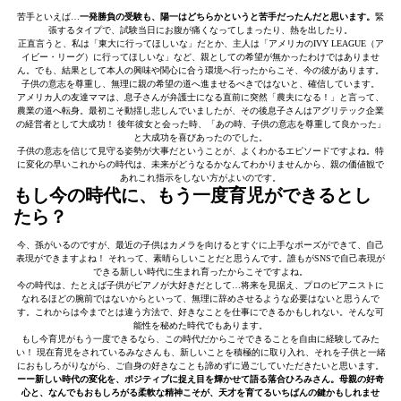
苦手といえば…
一発勝負の受験も、陽一はどちらかというと苦手だったんだと思います。
緊
張するタイプで、試験当日にお腹が痛くなってしまったり、熱を出したり。
正直言うと、私は「東大に行ってほしいな」だとか、主人は「アメリカのIVY LEAGUE（ア
イビー・リーグ）に行ってほしいな」など、親としての希望が無かったわけではありませ
ん。でも、結果として本人の興味や関心に合う環境へ行ったからこそ、今の彼があります。
子供の意志を尊重し、無理に親の希望の道へ進ませるべきではないと、確信しています。
アメリカ人の友達ママは、息子さんが弁護士になる直前に突然「農夫になる！」と言って、
農業の道へ転身。最初こそ動揺し悲しんでいましたが、その後息子さんはアグリテック企業
の経営者として大成功！ 後年彼女と会った時、「あの時、子供の意志を尊重して良かった」
と大成功を喜びあったのでした。
子供の意志を信じて見守る姿勢が大事だということが、よくわかるエピソードですよね。特
に変化の早いこれからの時代は、未来がどうなるかなんてわかりませんから、親の価値観で
あれこれ指示をしない方がよいのです。
もし今の時代に、もう一度育児ができるとし
たら？
今、孫がいるのですが、最近の子供はカメラを向けるとすぐに上手なポーズができて、自己
表現ができますよね！ それって、素晴らしいことだと思うんです。誰もがSNSで自己表現が
できる新しい時代に生まれ育ったからこそですよね。
今の時代は、たとえば子供がピアノが大好きだとして…将来を見据え、プロのピアニストに
なれるほどの腕前ではないからといって、無理に辞めさせるような必要はないと思うんで
す。これからは今までとは違う方法で、好きなことを仕事にできるかもしれない。そんな可
能性を秘めた時代でもあります。
もし今育児がもう一度できるなら、この時代だからこそできることを自由に経験してみた
い！ 現在育児をされているみなさんも、新しいことを積極的に取り入れ、それを子供と一緒
におもしろがりながら、ご自身の好きなことも諦めずに過ごしていただきたいと思います。
ーー新しい時代の変化を、ポジティブに捉え目を輝かせて語る落合ひろみさん。
母親の好奇
心と、なんでもおもしろがる柔軟な精神こそが、天才を育てるいちばんの鍵かもしれませ