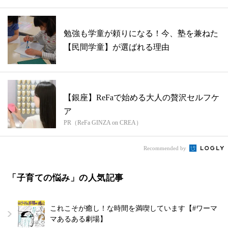
勉強も学童が頼りになる！今、塾を兼ねた
【民間学童】が選ばれる理由
【銀座】ReFaで始める大人の贅沢セルフケ
ア
PR（ReFa GINZA on CREA）
Recommended by
「子育ての悩み」の人気記事
これこそが癒し！な時間を満喫しています【#ワーマ
マあるある劇場】