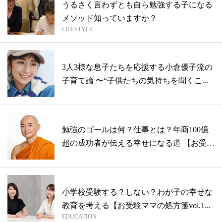
うるさく言わずとも自ら勉強する子になる
メソッド知っていますか？
LIFESTYLE
3人3様な息子たちを応援する小倉優子流の
子育て論 〜“子供たちの気持ちを聞くこ...
勉強のゴールは何？仕事とは？年商100億
超の成功者が伝える幸せになる道 【お受
験...
小学校受験する？しない？わが子の幸せな
教育を考える【お受験ママの処方箋vol.1...
EDUCATION