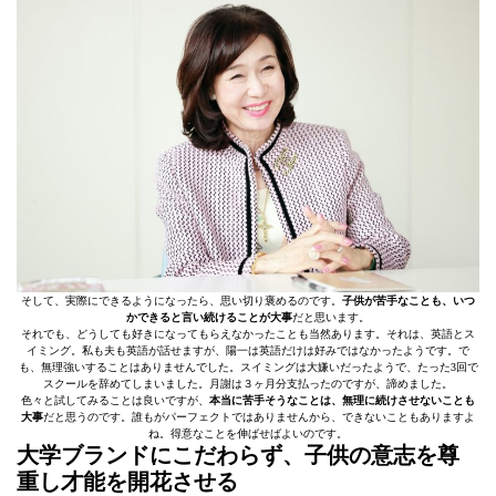
そして、実際にできるようになったら、思い切り褒めるのです。
子供が苦手なことも、いつ
かできると言い続けることが大事
だと思います。
それでも、どうしても好きになってもらえなかったことも当然あります。それは、英語とス
イミング。私も夫も英語が話せますが、陽一は英語だけは好みではなかったようです。で
も、無理強いすることはありませんでした。スイミングは大嫌いだったようで、たった3回で
スクールを辞めてしまいました。月謝は３ヶ月分支払ったのですが、諦めました。
色々と試してみることは良いですが、
本当に苦手そうなことは、無理に続けさせないことも
大事
だと思うのです。誰もがパーフェクトではありませんから、できないこともありますよ
ね。得意なことを伸ばせばよいのです。
大学ブランドにこだわらず、子供の意志を尊
重し才能を開花させる