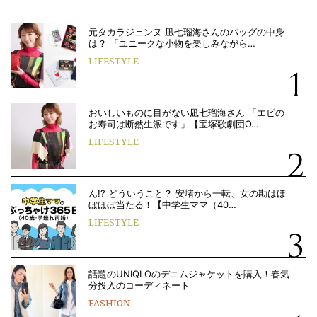
元タカラジェンヌ 凪七瑠海さんのバッグの中身
は？ 「ユニークな小物を楽しみながら…
LIFESTYLE
おいしいものに目がない凪七瑠海さん 「エビの
お寿司は断然生派です」【宝塚歌劇団O…
LIFESTYLE
ん!? どういうこと？ 安堵から一転、女の勘はほ
ぼほぼ当たる！【中学生ママ（40…
LIFESTYLE
話題のUNIQLOのデニムジャケットを購入！春気
分投入のコーディネート
FASHION