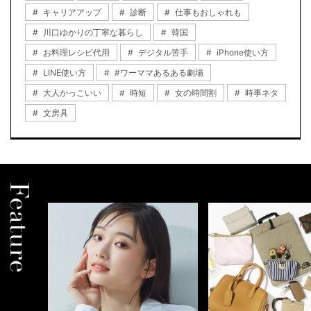
キャリアアップ
診断
仕事もおしゃれも
川口ゆかりの丁寧な暮らし
韓国
お料理レシピ代用
デジタル苦手
iPhone使い方
LINE使い方
#ワーママあるある劇場
大人かっこいい
時短
女の時間割
時事ネタ
文房具