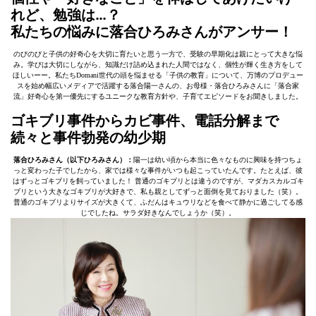
れど、勉強は…？
私たちの悩みに落合ひろみさんがアンサー！
のびのびと子供の好奇心を大切に育たいと思う一方で、受験の早期化は親にとって大きな悩
み。学びは大切にしながら、知識だけ詰め込まれた人間ではなく、個性が輝く生き方をして
ほしいーー。私たちDomani世代の頭を悩ませる「子供の教育」について、万博のプロデュー
スを始め幅広いメディアで活躍する落合陽一さんの、お母様・落合ひろみさんに「落合家
流」好奇心を第一優先にするユニークな教育方針や、子育てエピソードをお聞きしました。
ゴキブリ事件からカビ事件、電話分解まで
続々と事件勃発の幼少期
落合ひろみさん（以下ひろみさん）：
陽一は幼い頃から本当に色々なものに興味を持つちょ
っと変わった子でしたから、家では様々な事件がいつも起こっていたんです。たとえば、彼
はずっとゴキブリを飼っていました！ 普通のゴキブリとは違うのですが、マダカスカルゴキ
ブリという大きなゴキブリが大好きで、私も親としてずっと面倒を見ておりました（笑）。
普通のゴキブリよりサイズが大きくて、ふだんはキュウリなどを食べて静かに過ごしてる感
じでしたね。サラダ好きなんでしょうか（笑）。