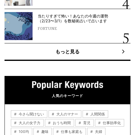
当たりすぎて怖い！あなたの今週の運勢
（2/23〜3/1）を数秘術占いで占います
FORTUNE
もっと見る
人気のキーワード
今さら聞けない
大人のマナー
人間関係
大人の女子力
おうち時間
育児
仕事効率化
100均
趣味
仕事も家庭も
夫婦