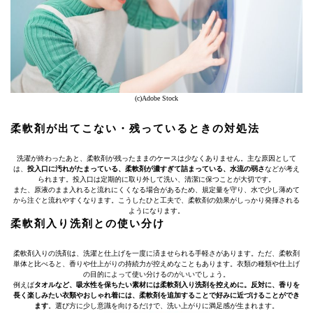
(c)Adobe Stock
柔軟剤が出てこない・残っているときの対処法
洗濯が終わったあと、柔軟剤が残ったままのケースは少なくありません。主な原因として
は、
投入口に汚れがたまっている、柔軟剤が濃すぎて詰まっている、水流の弱さ
などが考え
られます。投入口は定期的に取り外して洗い、清潔に保つことが大切です。
また、原液のまま入れると流れにくくなる場合があるため、規定量を守り、水で少し薄めて
から注ぐと流れやすくなります。こうしたひと工夫で、柔軟剤の効果がしっかり発揮される
ようになります。
柔軟剤入り洗剤との使い分け
柔軟剤入りの洗剤は、洗濯と仕上げを一度に済ませられる手軽さがあります。ただ、柔軟剤
単体と比べると、香りや仕上がりの持続力が控えめなこともあります。衣類の種類や仕上げ
の目的によって使い分けるのがいいでしょう。
例えば
タオルなど、吸水性を保ちたい素材には柔軟剤入り洗剤を控えめに。反対に、香りを
長く楽しみたい衣類やおしゃれ着には、柔軟剤を追加することで好みに近づけることができ
ます
。選び方に少し意識を向けるだけで、洗い上がりに満足感が生まれます。