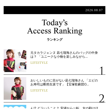
2026.08.07
ランキング
元タカラジェンヌ 凪七瑠海さんのバッグの中身
は？ 「ユニークな小物を楽しみながら…
LIFESTYLE
おいしいものに目がない凪七瑠海さん 「エビの
お寿司は断然生派です」【宝塚歌劇団O…
LIFESTYLE
ん!? どういうこと？ 安堵から一転、女の勘はほ