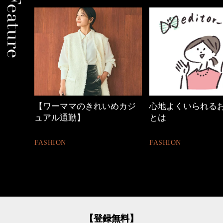
中身
【ワーママのきれいめカジ
心地よくいられる
ュアル通勤】
とは
FASHION
FASHION
【登録無料】