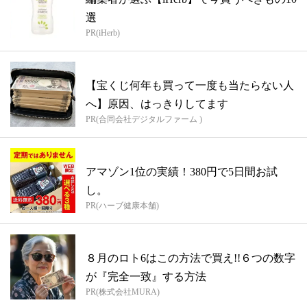
選
PR(iHerb)
【宝くじ何年も買って一度も当たらない人
へ】原因、はっきりしてます
PR(合同会社デジタルファーム )
アマゾン1位の実績！380円で5日間お試
し。
PR(ハーブ健康本舗)
８月のロト6はこの方法で買え!!６つの数字
が『完全一致』する方法
PR(株式会社MURA)