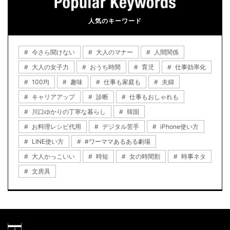
人気のキーワード
今さら聞けない
大人のマナー
人間関係
大人の女子力
おうち時間
育児
仕事効率化
100均
趣味
仕事も家庭も
夫婦
キャリアアップ
診断
仕事もおしゃれも
川口ゆかりの丁寧な暮らし
韓国
お料理レシピ代用
デジタル苦手
iPhone使い方
LINE使い方
#ワーママあるある劇場
大人かっこいい
時短
女の時間割
時事ネタ
文房具