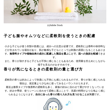
(c)Adobe Stock
子ども服やオムツなどに柔軟剤を使うときの配慮
小さな子どもが使う衣類や肌着には、成分への注意が必要です。柔軟剤には香料や保存料な
どが含まれている場合があり、肌が敏感な子どもにとっては刺激の原因になることもありま
す。
無香料タイプや植物由来の成分に配慮した製品を選ぶことで、肌への負担を軽減
できま
す。
また、香りが強すぎると子どもが不快に感じることもあるため、使用量を控えめにしながら
様子を見るのがおすすめです。
香りが気になるときの柔軟剤の量と選び方
柔軟剤の香りは好みによって快適にも不快にも感じられるものです。香りが強く感じられる
場合は、規定量より少なめに使ってみるとバランスがとれます。
最近は微香タイプや無香料の柔軟剤も多く、家族の好みに合わせて選びやすくなっていま
す。好みや季節、使うシーンに合わせて柔軟に選ぶことで、洗濯の時間がより心地よく感じ
られるようになります。
自分に合った香りの取り入れ方を見つけることが大切
です。