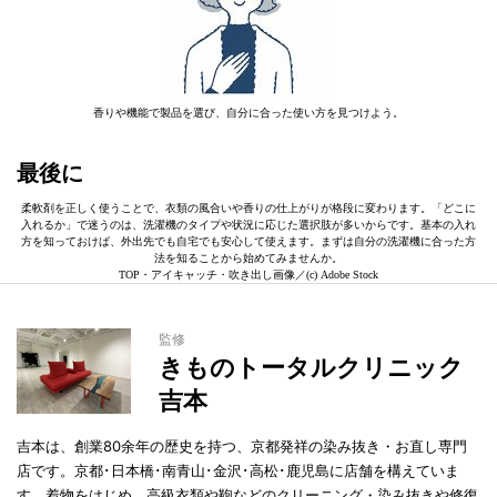
香りや機能で製品を選び、自分に合った使い方を見つけよう。
最後に
柔軟剤を正しく使うことで、衣類の風合いや香りの仕上がりが格段に変わります。「どこに
入れるか」で迷うのは、洗濯機のタイプや状況に応じた選択肢が多いからです。基本の入れ
方を知っておけば、外出先でも自宅でも安心して使えます。まずは自分の洗濯機に合った方
法を知ることから始めてみませんか。
TOP・アイキャッチ・吹き出し画像／(c) Adobe Stock
監修
きものトータルクリニック
吉本
吉本は、創業80余年の歴史を持つ、京都発祥の染み抜き・お直し専門
店です。京都･日本橋･南青山･金沢･高松･鹿児島に店舗を構えていま
す。着物をはじめ、高級衣類や鞄などのクリーニング・染み抜きや修復