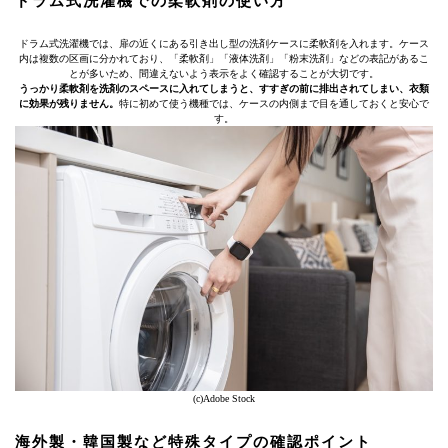
ドラム式洗濯機での柔軟剤の使い方
ドラム式洗濯機では、扉の近くにある引き出し型の洗剤ケースに柔軟剤を入れます。ケース
内は複数の区画に分かれており、「柔軟剤」「液体洗剤」「粉末洗剤」などの表記があるこ
とが多いため、間違えないよう表示をよく確認することが大切です。
うっかり柔軟剤を洗剤のスペースに入れてしまうと、すすぎの前に排出されてしまい、衣類
に効果が残りません。
特に初めて使う機種では、ケースの内側まで目を通しておくと安心で
す。
(c)Adobe Stock
海外製・韓国製など特殊タイプの確認ポイント