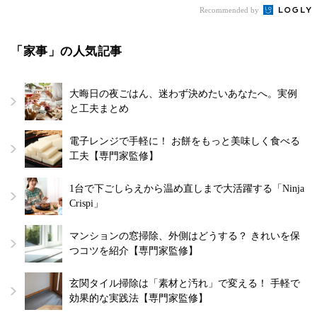
Recommended by
「家事」の人気記事
大晦日の夜ごはん、迷わず決めたいあなたへ。実例
と工夫まとめ
電子レンジで手軽に！ お餅をもっと美味しく食べる
工夫【専門家監修】
1台で下ごしらえから温め直しまで大活躍する「Ninja
Crispi」
マンションの窓掃除、外側はどうする？ きれいを保
つコツを紹介【専門家監修】
玄関タイル掃除は「素材と汚れ」で変える！ 手軽で
効果的な実践法【専門家監修】