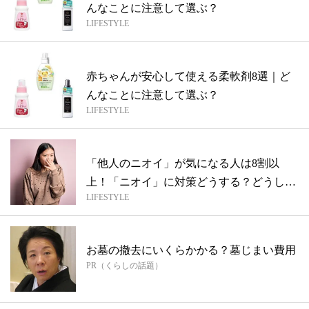
んなことに注意して選ぶ？
LIFESTYLE
赤ちゃんが安心して使える柔軟剤8選｜ど
んなことに注意して選ぶ？
LIFESTYLE
「他人のニオイ」が気になる人は8割以
上！「ニオイ」に対策どうする？どうして
LIFESTYLE
る？
お墓の撤去にいくらかかる？墓じまい費用
PR（くらしの話題）