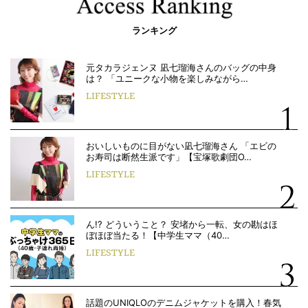
ランキング
元タカラジェンヌ 凪七瑠海さんのバッグの中身
は？ 「ユニークな小物を楽しみながら…
LIFESTYLE
おいしいものに目がない凪七瑠海さん 「エビの
お寿司は断然生派です」【宝塚歌劇団O…
LIFESTYLE
ん!? どういうこと？ 安堵から一転、女の勘はほ
ぼほぼ当たる！【中学生ママ（40…
LIFESTYLE
話題のUNIQLOのデニムジャケットを購入！春気