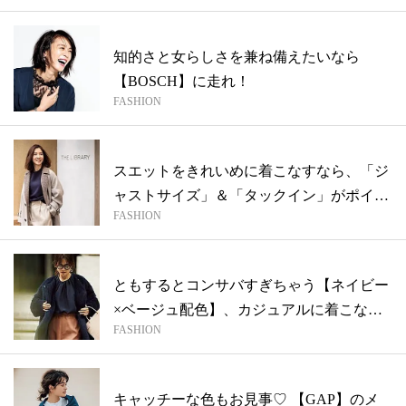
知的さと女らしさを兼ね備えたいなら
【BOSCH】に走れ！
FASHION
スエットをきれいめに着こなすなら、「ジ
ャストサイズ」＆「タックイン」がポイン
FASHION
ト！
ともするとコンサバすぎちゃう【ネイビー
×ベージュ配色】、カジュアルに着こなす
FASHION
には...
キャッチーな色もお見事♡ 【GAP】のメ