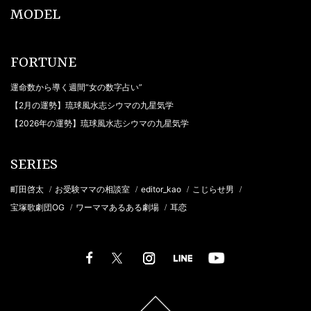
MODEL
FORTUNE
運命数から導く週間“女の数字占い”
【2月の運勢】琉球風水志シウマの九星気学
【2026年の運勢】琉球風水志シウマの九星気学
SERIES
町田啓太
お受験ママの相談室
editor_kao
こじらせ男
/
/
/
/
宝塚歌劇団OG
ワーママあるある劇場
耳恋
/
/