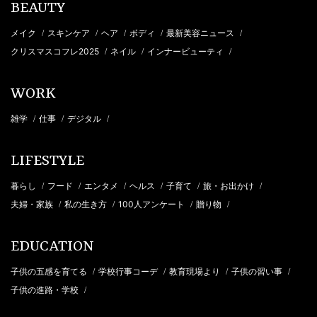
BEAUTY
メイク
スキンケア
ヘア
ボディ
最新美容ニュース
/
/
/
/
/
クリスマスコフレ2025
ネイル
インナービューティ
/
/
/
WORK
雑学
仕事
デジタル
/
/
/
LIFESTYLE
暮らし
フード
エンタメ
ヘルス
子育て
旅・お出かけ
/
/
/
/
/
/
夫婦・家族
私の生き方
100人アンケート
贈り物
/
/
/
/
EDUCATION
子供の五感を育てる
学校行事コーデ
教育現場より
子供の習い事
/
/
/
/
子供の進路・学校
/