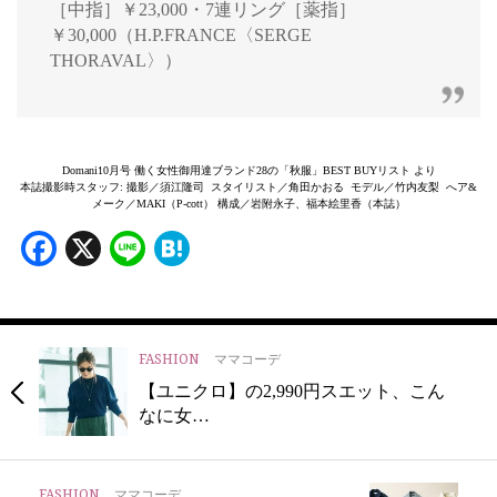
［中指］￥23,000・7連リング［薬指］
￥30,000（H.P.FRANCE〈SERGE
THORAVAL〉）
Domani10月号 働く女性御用達ブランド28の「秋服」BEST BUYリスト より
本誌撮影時スタッフ: 撮影／須江隆司 スタイリスト／角田かおる モデル／竹内友梨 へア&
メーク／MAKI（P-cott） 構成／岩附永子、福本絵里香（本誌）
Facebook
X
Line
Hatena
FASHION
ママコーデ
【ユニクロ】の2,990円スエット、こん
なに女…
FASHION
ママコーデ