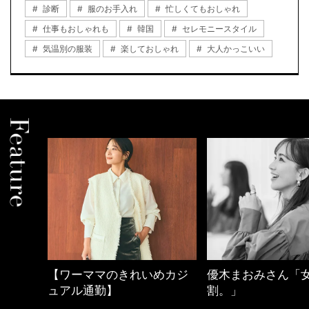
診断
服のお手入れ
忙しくてもおしゃれ
仕事もおしゃれも
韓国
セレモニースタイル
気温別の服装
楽しておしゃれ
大人かっこいい
しゃれ
【ワーママのきれいめカジ
優木まおみさん「
ュアル通勤】
割。」