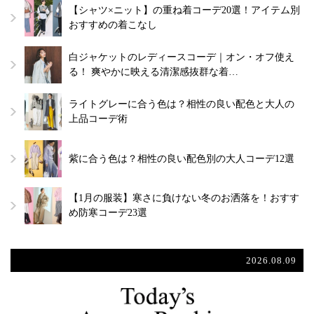
【シャツ×ニット】の重ね着コーデ20選！アイテム別
おすすめの着こなし
白ジャケットのレディースコーデ｜オン・オフ使え
る！ 爽やかに映える清潔感抜群な着…
ライトグレーに合う色は？相性の良い配色と大人の
上品コーデ術
紫に合う色は？相性の良い配色別の大人コーデ12選
【1月の服装】寒さに負けない冬のお洒落を！おすす
め防寒コーデ23選
2026.08.09