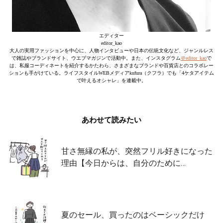
エディター
editor_kao
大人の実用ファッションを中心に、人物インタビューや日本の伝統文化など、ジャンルレス
で雑誌やブランドサイト、ウエブマガジンで活動中。また、インスタグラム
＠editor_kao
で
は、私服コーディネートを紹介するかたわら、さまざまなブランドや百貨店とのコラボレー
ションも手がけている。ライフスタイルWEBメディアkufura（クフラ）でも「4ケタアイテム
で叶えるオシャレ」を連載中。
あわせて読みたい
甘さ無縁の私が、突然フリル好きになった
理由【今日からは、自分のために…
夏のセール、買ったのはベーシックだけ