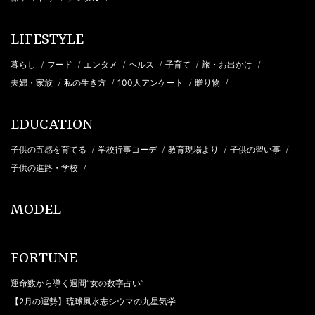
LIFESTYLE
暮らし
フード
エンタメ
ヘルス
子育て
旅・お出かけ
/
/
/
/
/
/
夫婦・家族
私の生き方
100人アンケート
贈り物
/
/
/
/
EDUCATION
子供の五感を育てる
学校行事コーデ
教育現場より
子供の習い事
/
/
/
/
子供の進路・学校
/
MODEL
FORTUNE
運命数から導く週間“女の数字占い”
【2月の運勢】琉球風水志シウマの九星気学