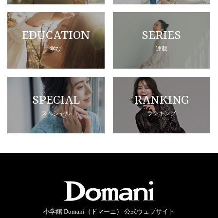
EDUCATION
SERIES
学び
連載
SPECIAL
RANKING
スペシャル
ランキング
小学館 Domani（ドマーニ） 公式ウェブサイト