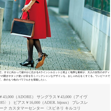
で。すそに向かって緩やかに広がるAラインシルエットと程よく地厚な素材が、大人の女性のボディ
クの開きやタック使いが目を引くバックシャンなデザインも、おしゃれ心をくすぐる。ワンピースで
て、赤のもつ色のパワフルさを堪能したい。
ス￥43,000（ADORE） サングラス￥43,000（アイヴ
5〉） ピアス￥16,000（ADER. bijoux） ブレスレ
ーヨーク カスタマーセンター〈スピネリ キルコリ