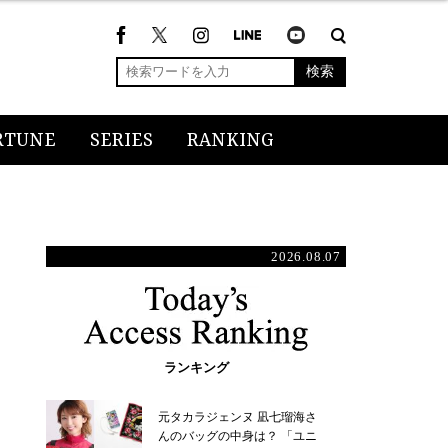
検索
RTUNE
SERIES
RANKING
2026.08.07
ランキング
元タカラジェンヌ 凪七瑠海さ
んのバッグの中身は？ 「ユニ