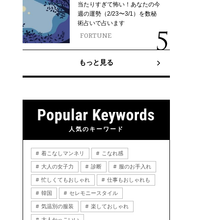
当たりすぎて怖い！あなたの今
週の運勢（2/23〜3/1）を数秘
術占いで占います
FORTUNE
もっと見る
人気のキーワード
着こなしマンネリ
こなれ感
大人の女子力
診断
服のお手入れ
忙しくてもおしゃれ
仕事もおしゃれも
韓国
セレモニースタイル
気温別の服装
楽しておしゃれ
大人かっこいい