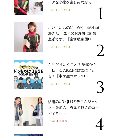
ークな小物を楽しみながら…
LIFESTYLE
おいしいものに目がない凪七瑠
海さん 「エビのお寿司は断然
生派です」【宝塚歌劇団O…
LIFESTYLE
ん!? どういうこと？ 安堵から
一転、女の勘はほぼほぼ当た
る！【中学生ママ（40…
LIFESTYLE
話題のUNIQLOのデニムジャケ
ットを購入！春気分投入のコー
ディネート
FASHION