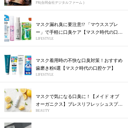
PR(合同会社デジタルファーム )
マスク漏れ臭に要注意!? 「マウススプレ
ー」で手軽に口臭ケア【マスク時代の口腔
LIFESTYLE
ケ...
マスク着用時の不快な口臭対策！おすすめ
歯磨き粉6選【マスク時代の口腔ケア】
LIFESTYLE
マスクで気になる口臭に！【メイド オブ
オーガニクス】ブレスリフレッシュスプレ
BEAUTY
ー