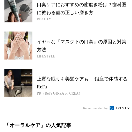
口臭ケアにおすすめの歯磨き粉は？歯科医
に教わる歯の正しい磨き方
BEAUTY
イヤ～な『マスク下の口臭』の原因と対策
方法
LIFESTYLE
上質な眠りも美髪ケアも！ 銀座で体感する
ReFa
PR（ReFa GINZA on CREA）
Recommended by
「オーラルケア」の人気記事