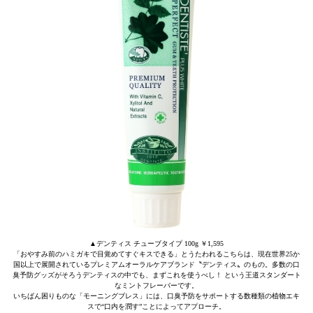
▲デンティス チューブタイプ 100g ￥1,595
「おやすみ前のハミガキで目覚めてすぐキスできる」とうたわれるこちらは、現在世界25か
国以上で展開されているプレミアムオーラルケアブランド〝デンティス〟のもの。多数の口
臭予防グッズがそろうデンティスの中でも、まずこれを使うべし！ という王道スタンダート
なミントフレーバーです。
いちばん困りものな「モーニングブレス」には、口臭予防をサポートする数種類の植物エキ
スで“口内を潤す”ことによってアプローチ。