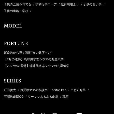
子供の五感を育てる
学校行事コーデ
教育現場より
子供の習い事
/
/
/
/
子供の進路・学校
/
MODEL
FORTUNE
運命数から導く週間“女の数字占い”
【2月の運勢】琉球風水志シウマの九星気学
【2026年の運勢】琉球風水志シウマの九星気学
SERIES
町田啓太
お受験ママの相談室
editor_kao
こじらせ男
/
/
/
/
宝塚歌劇団OG
ワーママあるある劇場
耳恋
/
/