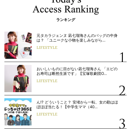
ランキング
元タカラジェンヌ 凪七瑠海さんのバッグの中身
は？ 「ユニークな小物を楽しみながら…
LIFESTYLE
おいしいものに目がない凪七瑠海さん 「エビの
お寿司は断然生派です」【宝塚歌劇団O…
LIFESTYLE
ん!? どういうこと？ 安堵から一転、女の勘はほ
ぼほぼ当たる！【中学生ママ（40…
LIFESTYLE