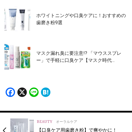
ホワイトニングや口臭ケアに！おすすめの
歯磨き粉9選
マスク漏れ臭に要注意!? 「マウススプレ
ー」で手軽に口臭ケア【マスク時代…
Facebook
X
Line
Hatena
BEAUTY
オーラルケア
【口臭ケア用歯磨き粉】で爽やかに！