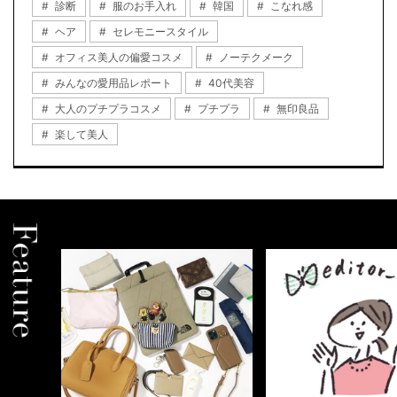
診断
服のお手入れ
韓国
こなれ感
ヘア
セレモニースタイル
オフィス美人の偏愛コスメ
ノーテクメーク
みんなの愛用品レポート
40代美容
大人のプチプラコスメ
プチプラ
無印良品
楽して美人