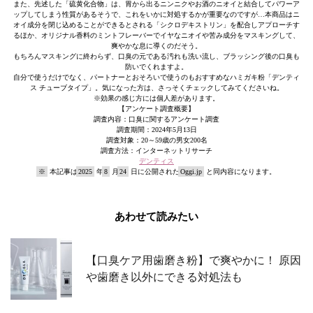
また、先述した「硫黄化合物」は、胃から出るニンニクやお酒のニオイと結合してパワーア
ップしてしまう性質があるそうで、これをいかに対処するかが重要なのですが…本商品はニ
オイ成分を閉じ込めることができるとされる「シクロデキストリン」を配合しアプローチす
るほか、オリジナル香料のミントフレーバーでイヤなニオイや苦み成分をマスキングして、
爽やかな息に導くのだそう。
もちろんマスキングに終わらず、口臭の元である汚れも洗い流し、ブラッシング後の口臭も
防いでくれますよ。
自分で使うだけでなく、パートナーとおそろいで使うのもおすすめなハミガキ粉「デンティ
ス チューブタイプ」。気になった方は、さっそくチェックしてみてくださいね。
※効果の感じ方には個人差があります。
【アンケート調査概要】
調査内容：口臭に関するアンケート調査
調査期間：2024年5月13日
調査対象：20～59歳の男女200名
調査方法：インターネットリサーチ
デンティス
※
本記事は
2025
年
8
月
24
日に公開された
Oggi.jp
と同内容になります。
あわせて読みたい
【口臭ケア用歯磨き粉】で爽やかに！ 原因
や歯磨き以外にできる対処法も