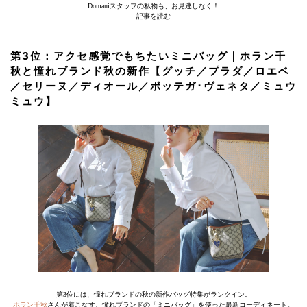
Domaniスタッフの私物も、お見逃しなく！
記事を読む
第3位：アクセ感覚でもちたいミニバッグ｜ホラン千
秋と憧れブランド秋の新作【グッチ／プラダ／ロエベ
／セリーヌ／ディオール／ボッテガ･ヴェネタ／ミュウ
ミュウ】
第3位には、憧れブランドの秋の新作バッグ特集がランクイン。
ホラン千秋
さんが着こなす、憧れブランドの「ミニバッグ」を使った最新コーディネート。