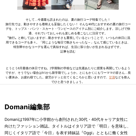
そして…今週最も読まれたのは、夏の旅行コーデ特集でした！
旅行先では、動きやすさも着映えも妥協したくない！ そんな40代におすすめの夏の旅行コー
デを、トップス・パンツ・スカート・ワンピースのアイテム別にご紹介します。涼しげで快
適、それでいておしゃれも楽しめる着こなしに注目です。
〝旅行〟と称してはいますが…動きやすさも重視しているということで、いつもの休日に流
用できるコーデも多々。「同じような毎日で飽きちゃったな～」なんて感じているときは、
特別華やかなコーデを選んで真似すれば、生活に張り合いが生まれるはずです。
記事を読む
とうとう8月最後の休日ですね。2学期制の学校などは先週あたりに授業を再開しているよう
ですが、そうでない場合は9/1から新学期でしょうか。とにもかくにもワーママの皆さん…長
い夏休み、お疲れ様でした。疲労がドッと出てくるころかと思いますので、
甘酒
などを飲ん
でひと息つきましょう。
Domani編集部
Domaniは1997年に小学館から創刊された30代・40代キャリア女性に
向けたファッション雑誌。タイトルはイタリア語で「明日」を意味し、
同じくイタリア語で「今日」を表す姉妹誌『Oggi』とともに働く女性