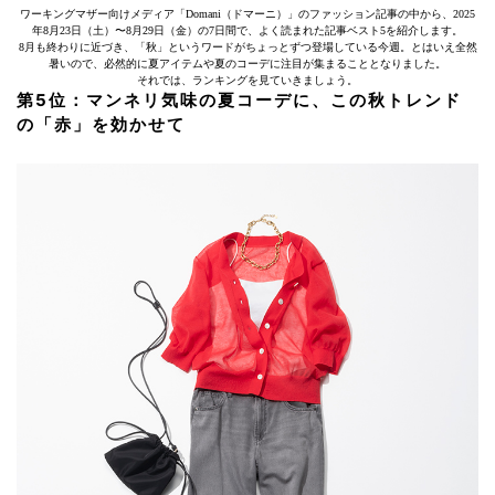
ワーキングマザー向けメディア「Domani（ドマーニ）」のファッション記事の中から、2025
年8月23日（土）〜8月29日（金）の7日間で、よく読まれた記事ベスト5を紹介します。
8月も終わりに近づき、「秋」というワードがちょっとずつ登場している今週。とはいえ全然
暑いので、必然的に夏アイテムや夏のコーデに注目が集まることとなりました。
それでは、ランキングを見ていきましょう。
第5位：マンネリ気味の夏コーデに、この秋トレンド
の「赤」を効かせて