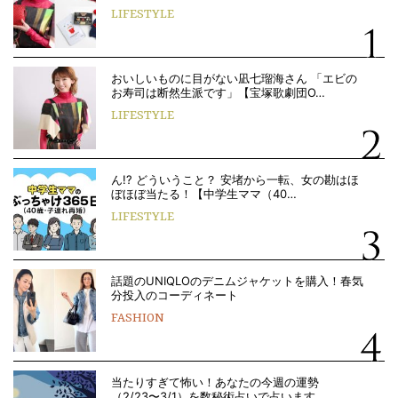
LIFESTYLE
おいしいものに目がない凪七瑠海さん 「エビの
お寿司は断然生派です」【宝塚歌劇団O…
LIFESTYLE
ん!? どういうこと？ 安堵から一転、女の勘はほ
ぼほぼ当たる！【中学生ママ（40…
LIFESTYLE
話題のUNIQLOのデニムジャケットを購入！春気
分投入のコーディネート
FASHION
当たりすぎて怖い！あなたの今週の運勢
（2/23〜3/1）を数秘術占いで占います