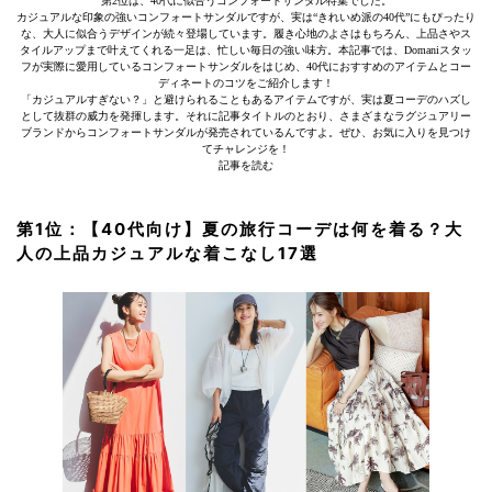
第2位は、40代に似合うコンフォートサンダル特集でした。
カジュアルな印象の強いコンフォートサンダルですが、実は“きれいめ派の40代”にもぴったり
な、大人に似合うデザインが続々登場しています。履き心地のよさはもちろん、上品さやス
タイルアップまで叶えてくれる一足は、忙しい毎日の強い味方。本記事では、Domaniスタッ
フが実際に愛用しているコンフォートサンダルをはじめ、40代におすすめのアイテムとコー
ディネートのコツをご紹介します！
「カジュアルすぎない？」と避けられることもあるアイテムですが、実は夏コーデのハズし
として抜群の威力を発揮します。それに記事タイトルのとおり、さまざまなラグジュアリー
ブランドからコンフォートサンダルが発売されているんですよ。ぜひ、お気に入りを見つけ
てチャレンジを！
記事を読む
第1位：【40代向け】夏の旅行コーデは何を着る？大
人の上品カジュアルな着こなし17選