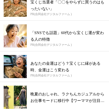
宝くじ当選者「〇〇をやらずに買うのはも
ったいない」
PR(合同会社デジタルファーム )
「SNSでも話題」60代から宝くじ運が変わ
る人の特徴
PR(合同会社デジタルファーム )
あなたの金運はどう？宝くじに縁がある
時、金運はこう変わる
PR(合同会社デジタルファーム )
晩夏のおしゃれ、ラクちんカジュアルから
お仕事モードに移行中【ワーママが注目し
た今...