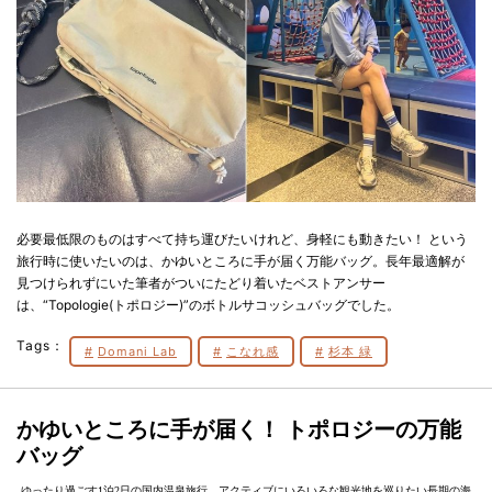
必要最低限のものはすべて持ち運びたいけれど、身軽にも動きたい！ という
旅行時に使いたいのは、かゆいところに手が届く万能バッグ。長年最適解が
見つけられずにいた筆者がついにたどり着いたベストアンサー
は、“Topologie(トポロジー)”のボトルサコッシュバッグでした。
Tags：
Domani Lab
こなれ感
杉本 緑
かゆいところに手が届く！ トポロジーの万能
バッグ
ゆったり過ごす1泊2日の国内温泉旅行、アクティブにいろいろな観光地を巡りたい長期の海