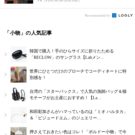
PR（FINCHI on GOETHE）
Recommended by
「小物」の人気記事
韓国で購入！手のひらサイズに折りたためる
「RECLOW」のサングラス【Labメン…
世界にひとつだけのブローチでコーディネートに特
別感を！
台湾の「スターバックス」で人気の漁師バッグ＆猫
モチーフがお土産におすすめ！【La…
和田彩加さんがハマっているのは「ミオ ハルタカ」
＆「ビジュードエム」のジュエリー…
押さえておきたい色はコレ！「ボルドー小物」で今