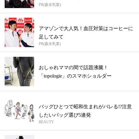
PR(森永乳業)
アマゾンで大人気！血圧対策はコーヒーに
足してみて
PR(森永乳業)
おしゃれママの間で話題沸騰！
「topologie」のスマホショルダー
バッグひとつで昭和生まれがバレる!?注意
したいバッグ選び5連発
BEAUTY