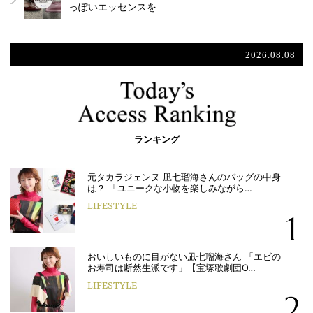
っぽいエッセンスを
2026.08.08
ランキング
元タカラジェンヌ 凪七瑠海さんのバッグの中身
は？ 「ユニークな小物を楽しみながら…
LIFESTYLE
おいしいものに目がない凪七瑠海さん 「エビの
お寿司は断然生派です」【宝塚歌劇団O…
LIFESTYLE