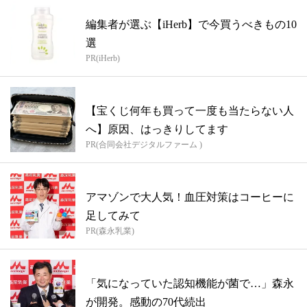
編集者が選ぶ【iHerb】で今買うべきもの10
選
PR(iHerb)
【宝くじ何年も買って一度も当たらない人
へ】原因、はっきりしてます
PR(合同会社デジタルファーム )
アマゾンで大人気！血圧対策はコーヒーに
足してみて
PR(森永乳業)
「気になっていた認知機能が菌で…」森永
が開発。感動の70代続出