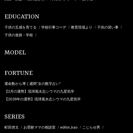
EDUCATION
子供の五感を育てる
学校行事コーデ
教育現場より
子供の習い事
/
/
/
/
子供の進路・学校
/
MODEL
FORTUNE
運命数から導く週間“女の数字占い”
【2月の運勢】琉球風水志シウマの九星気学
【2026年の運勢】琉球風水志シウマの九星気学
SERIES
町田啓太
お受験ママの相談室
editor_kao
こじらせ男
/
/
/
/