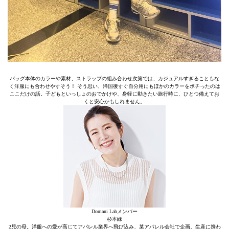
バッグ本体のカラーや素材、ストラップの組み合わせ次第では、カジュアルすぎることもな
く洋服にも合わせやすそう！ そう思い、帰国後すぐ自分用にもほかのカラーをポチったのは
ここだけの話。子どもといっしょのおでかけや、身軽に動きたい旅行時に、ひとつ備えてお
くと安心かもしれません。
Domani Labメンバー
杉本緑
2児の母。洋服への愛が高じてアパレル業界へ飛び込み、某アパレル会社で企画、生産に携わ