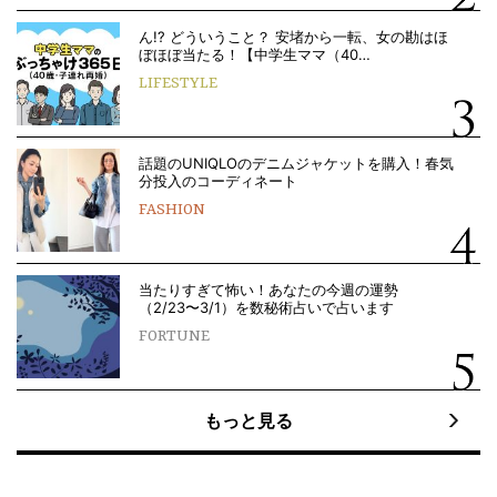
ん!? どういうこと？ 安堵から一転、女の勘はほ
ぼほぼ当たる！【中学生ママ（40…
LIFESTYLE
話題のUNIQLOのデニムジャケットを購入！春気
分投入のコーディネート
FASHION
当たりすぎて怖い！あなたの今週の運勢
（2/23〜3/1）を数秘術占いで占います
FORTUNE
もっと見る