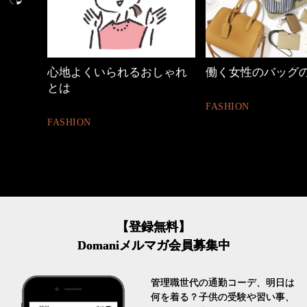
しゃれ
働く女性のバッグの中身
【ワーママのきれ
ュアル通勤】
FASHION
FASHION
【登録無料】
Domaniメルマガ会員募集中
管理職世代の通勤コーデ、明日は
何を着る？子供の受験や習い事、