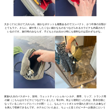
大きく2つに分けて入れられ、細かなポケットも複数あるのでコンパクト、かつ中身の分類が
とてもラク。さらに、鍵や失くしたくない細かなものをつなげられるカラビナも内蔵されて
いるのです。旅行時のみならず、子どもとのお出かけ時にも便利なのは言わずもがな。
家族4人分のパスポート、財布、ウェットティッシュ＆ハンカチ、携帯、リップ、トランク用
の鍵（こちらはカラビナにつなげていました）等がIN。何より便利だったのは、防水仕様に
なっているこのバッグとバックの間！ ここ、なんとペットボトルや濡れた折りたたみ傘など
を挟んで収納できるんです。ホテルについたあと、ちょっと近くのビーチへお散歩にという