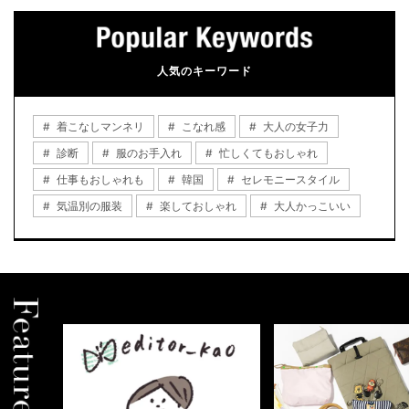
人気のキーワード
着こなしマンネリ
こなれ感
大人の女子力
診断
服のお手入れ
忙しくてもおしゃれ
仕事もおしゃれも
韓国
セレモニースタイル
気温別の服装
楽しておしゃれ
大人かっこいい